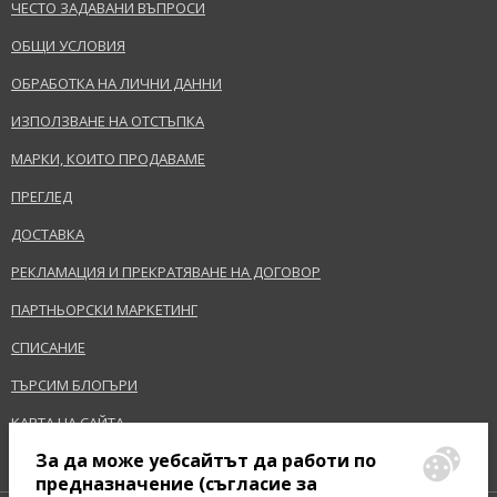
ЧЕСТО ЗАДАВАНИ ВЪПРОСИ
Подходящо за
ОБЩИ УСЛОВИЯ
Тази емулсия е идеална за жени със суха и нормална кожа, които
ИЗПРАЩАНЕ НА ВЪПРОС
търсят интензивна хидратация и подхранване.
ОБРАБОТКА НА ЛИЧНИ ДАННИ
Употреба
ИЗПОЛЗВАНЕ НА ОТСТЪПКА
Нанесете
Merveille Arctique
върху чиста кожа на лицето и
МАРКИ, КОИТО ПРОДАВАМЕ
тялото. Внимателно масажирайте, докато се абсорбира напълно.
Използвайте сутрин и вечер за постигане на най-добри
ПРЕГЛЕД
резултати.
ДОСТАВКА
Параметри на продукта
РЕКЛАМАЦИЯ И ПРЕКРАТЯВАНЕ НА ДОГОВОР
ПАРАМЕТЪР
СТОЙНОСТ
ПАРТНЬОРСКИ МАРКЕТИНГ
Портфолио
Козметика за лице и тяло
СПИСАНИЕ
Предназначено
За жени
Марка
Thalgo
ТЪРСИМ БЛОГЪРИ
Вид продукт
хидратиращи средства за лице
КАРТА НА САЙТА
Размер
200 ml
За да може уебсайтът да работи по
Тип Кожа
Суха, Hормална
предназначение (съгласие за