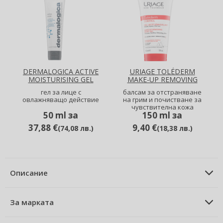
DERMALOGICA ACTIVE
URIAGE TOLÉDERM
MOISTURISING GEL
MAKE-UP REMOVING
MILKY GEL
гел за лице с
балсам за отстраняване
овлажняващо действие
на грим и почистване за
чувствителна кожа
50 ml за
150 ml за
37,88 €
9,40 €
(
74,08 лв.
)
(
18,38 лв.
)
Описание
ОПИСАНИЕ НА ПРОДУКТА
овлажняваща емулсия за
За марката
всички видове кожа 200 ml