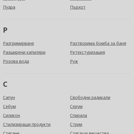
Пудра
Пърхот
Р
Разгримирване
Разтворима бомба за баня
Разширени капиляри
Ретекстуризация
Розова вода
Руж
С
Сапун
Свободни радикали
Себум
Серум
Силикон
Спирала
Стилизиращи продукти
Стрии
Стягане
Стягащи вещества