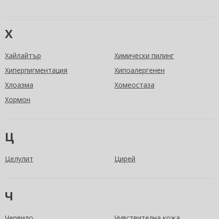
Х
Хайлайтър
Химически пилинг
Хиперпигментация
Хипоалергенен
Хлоазма
Хомеостаза
Хормон
Ц
Целулит
Цирей
Ч
Червило
Чувствителна кожа