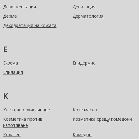
Депигментация
Депилация
Дерма
Дерматология
Дехидратация на кожата
Е
Екзема
Епидермис
Епилация
К
Клетъчно окисляване
Козе масло
Козметика против
Козметика срещу комедони
изпотяване
Колаген
Комедон