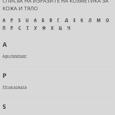
СПИСЪК НА ИЗРАЗИТЕ НА КОЗМЕТИКА ЗА
КОЖА И ТЯЛО
A
P
S
U
А
Б
В
Г
Д
Е
К
Л
М
О
П
Р
С
Т
У
Ф
Х
Ц
Ч
A
Age-minimizer
P
PH на кожата
S