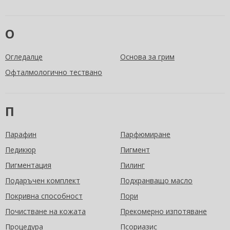
О
Огледалце
Основа за грим
Офталмологично тествано
П
Парафин
Парфюмиране
Педикюр
Пигмент
Пигментация
Пилинг
Подаръчен комплект
Подхранващо масло
Покривна способност
Пори
Почистване на кожата
Прекомерно изпотяване
Процедура
Псориазис