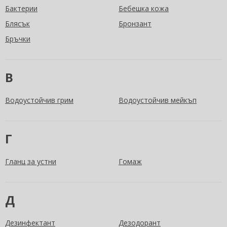
Бактерии
Бебешка кожа
Блясък
Бронзант
Бръчки
В
Водоустойчив грим
Водоустойчив мейкъп
Г
Гланц за устни
Гомаж
Д
Дезинфектант
Дезодорант