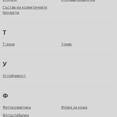
Състав на козметичните
продукти
Т
Т-зона
Тоник
У
Устойчивост
Ф
Фитокозметика
Флуид за кожа
Фотостабилен