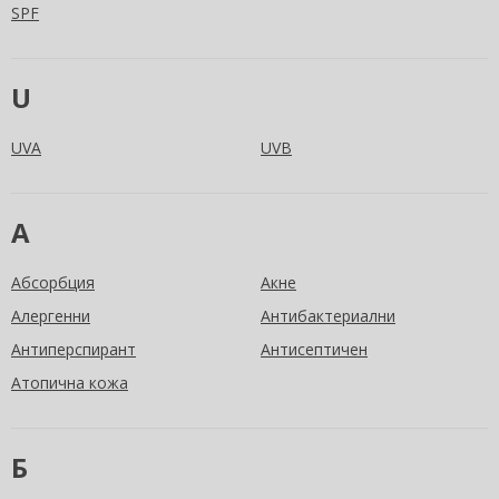
SPF
U
UVA
UVB
А
Абсорбция
Акне
Алергенни
Антибактериални
Антиперспирант
Антисептичен
Атопична кожа
Б