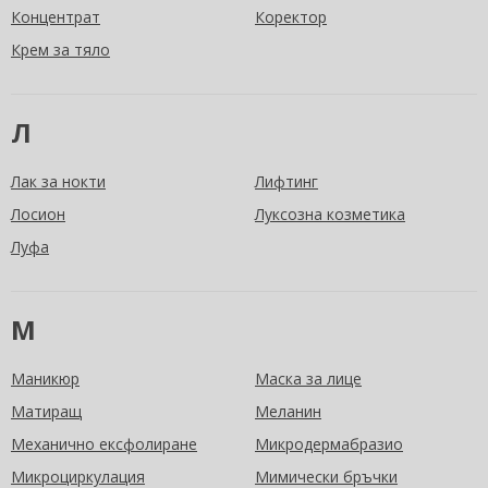
Концентрат
Коректор
Крем за тяло
Л
Лак за нокти
Лифтинг
Лосион
Луксозна козметика
Луфа
М
Маникюр
Маска за лице
Матиращ
Меланин
Механично ексфолиране
Микродермабразио
Микроциркулация
Мимически бръчки