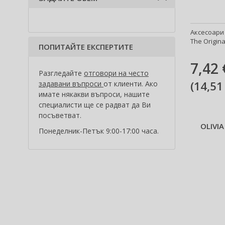
Фина коса (1)
Непокорна коса (1)
Аксесоари 
Чуплива и къдрава коса (4)
The Origina
ПОПИТАЙТЕ ЕКСПЕРТИТЕ
7,42 
Разгледайте
отговори на често
(
14,51
задавани въпроси
от клиенти. Ако
имате някакви въпроси, нашите
специалисти ще се радват да Ви
посъветват.
OLIVI
Понеделник-Петък 9:00-17:00 часа.