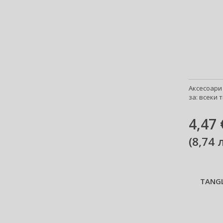
Аксесоари 
за: всеки т
4,47 
(
8,74 
TANGL