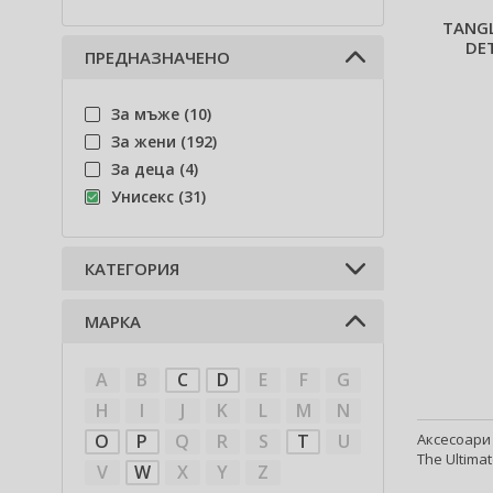
TANGL
DE
ПРЕДНАЗНАЧЕНО
За мъже (10)
За жени (192)
За деца (4)
Унисекс (31)
КАТЕГОРИЯ
МАРКА
Грижа за брада (1)
Аксесоари (31)
A
B
C
D
E
F
G
H
I
J
K
L
M
N
Аксесоари 
O
P
Q
R
S
T
U
The Ultimat
V
W
X
Y
Z