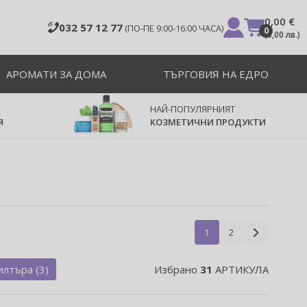
0,00 €
032 57 12 77
(ПО-ПЕ 9:00-16:00 ЧАСА)
0
(
0,00 лв.
)
АРОМАТИ ЗА ДОМА
ТЪРГОВИЯ НА ЕДРО
НАЙ-ПОПУЛЯРНИЯТ
Я
КОЗМЕТИЧНИ ПРОДУКТИ
1
2
лтъра (3)
Избрано
31
АРТИКУЛА