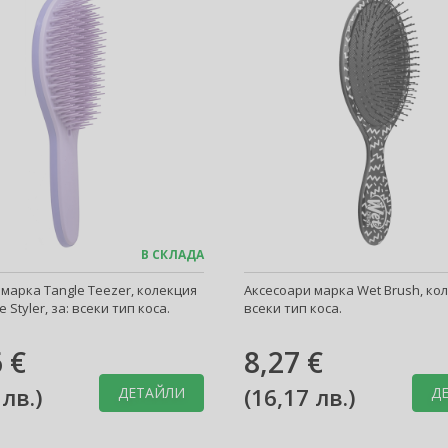
В СКЛАДА
марка Tangle Teezer, колекция
Аксесоари марка Wet Brush, коле
e Styler, за: всеки тип коса.
всеки тип коса.
 €
8,27 €
 лв.
)
(
16,17 лв.
)
ДЕТАЙЛИ
Д