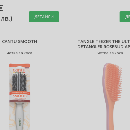
€
 лв.
)
ДЕТАЙЛИ
Д
CANTU SMOOTH
TANGLE TEEZER THE UL
DETANGLER ROSEBUD A
четка за коса
четка за коса