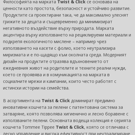
Философията на марката
Twist & Click
се основава на
ценности като простота, безопасност и устойчиво развитие.
Продуктите са проектирани така, че да максимално улеснят
грижите за децата и същевременно да минимизират
негативното въздействие върху природата. Марката
акцентира върху използването на рециклируеми материали и
подкрепя екологичното мислене – например чрез
използването на касети с фолио, което неутрализира
миризмата и е по-щадящо към околната среда. Модерният
дизайн на продуктите отразява вдъхновението от
ежедневния живот на родителите и техните реални нужди,
което се проявява и в комуникацията на марката в
социалните мрежи и кампании, които често работят с
истински истории на семейства.
В асортимента на
Twist & Click
доминират предимно
иновативни кошчета за пелени с патентована система за
затваряне, която позволява хигиенично и лесно боравене с
използваните пелени. Основната водеща колекция е серията
кошчета Tommee Tippee
Twist & Click
, която се отличава с
лесно управление и висока ефективност при неутрализиране