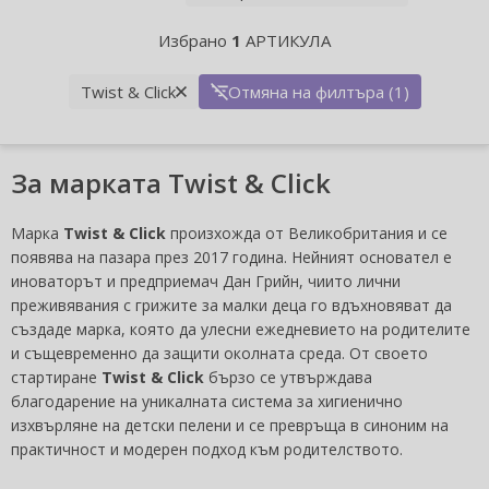
Избрано
1
АРТИКУЛА
Twist & Click
Отмяна на филтъра (1)
За марката Twist & Click
Марка
Twist & Click
произхожда от Великобритания и се
появява на пазара през 2017 година. Нейният основател е
иноваторът и предприемач Дан Грийн, чиито лични
преживявания с грижите за малки деца го вдъхновяват да
създаде марка, която да улесни ежедневието на родителите
и същевременно да защити околната среда. От своето
стартиране
Twist & Click
бързо се утвърждава
благодарение на уникалната система за хигиенично
изхвърляне на детски пелени и се превръща в синоним на
практичност и модерен подход към родителството.