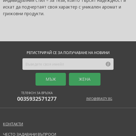
индивидуалния стил – за тези, които търсят надеждност и
искат да подчертаят своя характер с уникален аромат и
грижовни продукти.
РЕГИСТРИРАЙ СЕ ЗА ПОЛУЧАВАНЕ НА НОВИНИ
MЪЖ
ЖЕНА
ТЕЛЕФОН ЗА ВРЪЗКА
0035932571277
INFO@BRASTY.BG
КОНТАКТИ
ЧЕСТО ЗАДАВАНИ ВЪПРОСИ