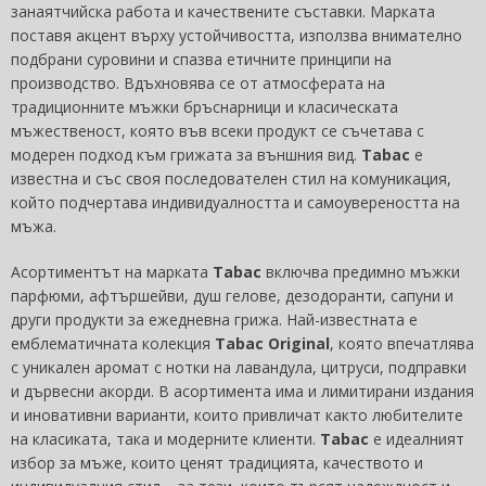
занаятчийска работа и качествените съставки. Марката
поставя акцент върху устойчивостта, използва внимателно
подбрани суровини и спазва етичните принципи на
производство. Вдъхновява се от атмосферата на
традиционните мъжки бръснарници и класическата
мъжественост, която във всеки продукт се съчетава с
модерен подход към грижата за външния вид.
Tabac
е
известна и със своя последователен стил на комуникация,
който подчертава индивидуалността и самоувереността на
мъжа.
Асортиментът на марката
Tabac
включва предимно мъжки
парфюми, афтършейви, душ гелове, дезодоранти, сапуни и
други продукти за ежедневна грижа. Най-известната е
емблематичната колекция
Tabac Original
, която впечатлява
с уникален аромат с нотки на лавандула, цитруси, подправки
и дървесни акорди. В асортимента има и лимитирани издания
и иновативни варианти, които привличат както любителите
на класиката, така и модерните клиенти.
Tabac
е идеалният
избор за мъже, които ценят традицията, качеството и