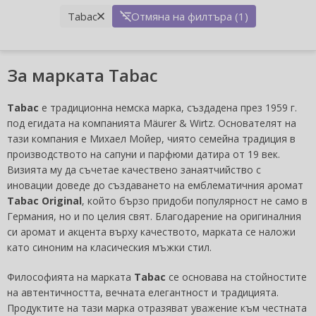
Tabac
Отмяна на филтъра (1)
За марката Tabac
Tabac
е традиционна немска марка, създадена през 1959 г.
под егидата на компанията Mäurer & Wirtz. Основателят на
тази компания е Михаел Мойер, чиято семейна традиция в
производството на сапуни и парфюми датира от 19 век.
Визията му да съчетае качествено занаятчийство с
иновации доведе до създаването на емблематичния аромат
Tabac Original
, който бързо придоби популярност не само в
Германия, но и по целия свят. Благодарение на оригиналния
си аромат и акцента върху качеството, марката се наложи
като синоним на класическия мъжки стил.
Философията на марката
Tabac
се основава на стойностите
на автентичността, вечната елегантност и традицията.
Продуктите на тази марка отразяват уважение към честната