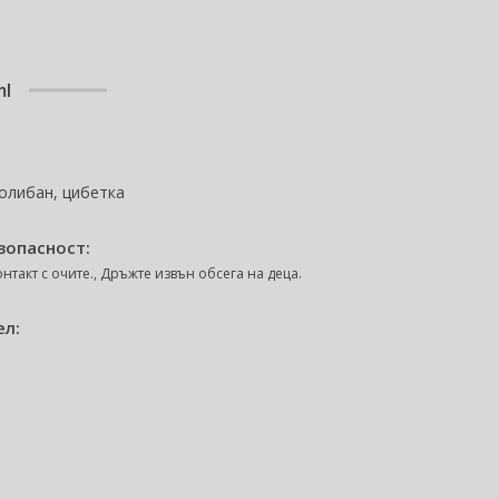
ml
 олибан, цибетка
зопасност:
нтакт с очите., Дръжте извън обсега на деца.
ел: