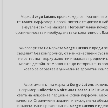
Марка
Serge Lutens
произхожда от Франция и е о
гениален парфюмер. Сергей Лютенс се движи в най
визуален стил на марката. Неговият личен почер
оригиналността и необузданата си креативност. Бл
Философията на марката
Serge Lutens
е преди вс
създават без компромиси, от най-качествени съста
не се тестват върху животни и марката предпочита
малкия детайл, от флаконите до историите на аро
което се отразява в уникалните ароматни компо
Асортиментът на марката
Serge Lutens
включва
например
Collection Noire
или
Gratte-Ciel
. Към 
света на нишовите парфюми. Освен парфюми, марка
качество. Ограничени издания и ексклузивни обеми
изключителни преживявания.
Serge Lutens
е идеал