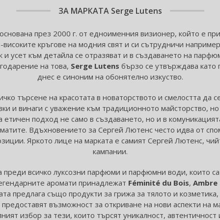
ЗА МАРКАТА
Serge Lutens
снована през 2000 г. от едноименния визионер, който е пр
-високите кръгове на модния свят и си сътрудничи например 
к и усет към детайла се отразяват и в създаването на парфю
агодарение на това,
Serge Lutens
бързо се утвърждава като 
днес е синоним на обонятелно изкуство.
ичко търсене на красотата в новаторството и смелостта да 
вки и винаги с уважение към традиционното майсторство, но
 етичен подход не само в създаването, но и в комуникацията
матите. Вдъхновението за Сергей Лютенс често идва от спом
зиции. Яркото лице на марката е самият Сергей Лютенс, чий
кампании.
 преди всичко луксозни парфюми и парфюмни води, които са
легендарните аромати принадлежат
Féminité du Bois
,
Ambre 
та предлага също продукти за грижа за тялото и козметика,
 предоставят възможност за откриване на нови аспекти на м
ният избор за тези, които търсят уникалност, автентичност и