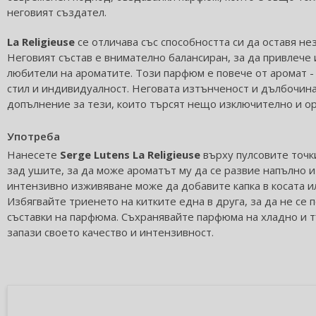
неговият създател.
La Religieuse
се отличава със способността си да оставя н
Неговият състав е внимателно балансиран, за да привлече
любители на ароматите. Този парфюм е повече от аромат - 
стил и индивидуалност. Неговата изтънченост и дълбочина
допълнение за тези, които търсят нещо изключително и о
Употреба
Нанесете
Serge Lutens La Religieuse
върху пулсовите точки
зад ушите, за да може ароматът му да се развие напълно и 
интензивно изживяване може да добавите капка в косата и
Избягвайте триенето на китките една в друга, за да не се
съставки на парфюма. Съхранявайте парфюма на хладно и т
запази своето качество и интензивност.