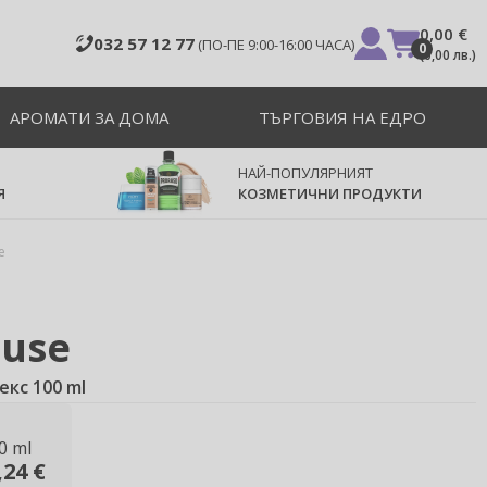
0,00 €
032 57 12 77
(ПО-ПЕ 9:00-16:00 ЧАСА)
0
(
0,00 лв.
)
АРОМАТИ ЗА ДОМА
ТЪРГОВИЯ НА ЕДРО
НАЙ-ПОПУЛЯРНИЯТ
Я
КОЗМЕТИЧНИ ПРОДУКТИ
e
euse
кс 100 ml
0 ml
,24 €