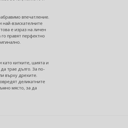
езабравимо впечатление.
 и най-взискателните
това е израз на личен
 го правят перфектно
ригинално.
 като китките, шията и
да трае дълго. За по-
ли върху дрехите.
 повредят деликатните
ъмно място, за да