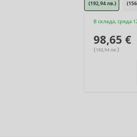
(
192,94 лв.
)
(
156
В склада, сряда 12
98,65 €
(
)
192,94 лв.