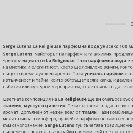
Serge Lutens La Religieuse парфюмна вода унисекс 100 м
Serge Lutens
, майсторът на парфюмната алхимия, предлаг
чрез колекцията си
La Religieuse
. Тази
парфюмна вода
е 
на мистика и елегантност, което ще привлече всички, които
същото време духовен аромат. Този
унисекс парфюм
е в
изтънченост и тайна, които обгръщат всяка капка. Идеален
събития или културни мероприятия, където искате да се по
Цветната композиция на
La Religieuse
ще ви омагьоса със 
жасмин
,
мускус
и
циветин
. Тези съставки създават чувс
аромат, допълнен от нежен воал от
тамян
. Тази комбинац
медитативна атмосфера, правейки парфюма не само сензор
към самопознание.
Serge Lutens
тук съчетава традиционни
съвременен подход, създавайки парфюм, който е също толк