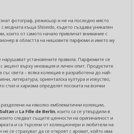
изнат фотограф, режисьор и не на последно място
с модната къща Shiseido, където създава уникален
ми, които от самото начало привличат внимание с
пионер в областта на нишовите парфюми и името му
се нарушават установените правила. Парфюмите се
 с акцент върху иновация и личен опит. Продуктите
 със света – всяка колекция е разработена до най-
ени, литература, ориенталска култура и изкуство,
то стил и харизма определят посоката на всички
 разделени на няколко емблематични колекции,
Sultan
и
La Fille de Berlin
, които са се утвърдили в
 които следват същите ценности на оригиналност и
арката и са търсени от колекционери и любители на
 не се страхуват да се откроят с аромат, който има