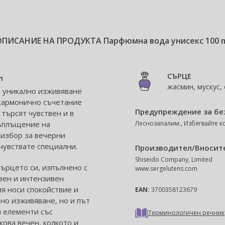
ОПИСАНИЕ НА ПРОДУКТА
Парфюмна вода унисекс 100 
СЪРЦЕ
л
жасмин, мускус,
а уникално изживяване
хармонично съчетание
Предупреждение за бе
 търсят чувствен и в
ъплъщение на
Леснозапалим., Избягвайте ко
 избор за вечерни
чувствате специални.
Производител/Вносит
Shiseido Company, Limited
сърцето си, изпълнено с
www.sergelutens.com
твен и интензивен
ия носи спокойствие и
EAN:
3700358123679
но изживяване, но и път
 елементи със
Терминологичен речник
ова вечен, колкото и