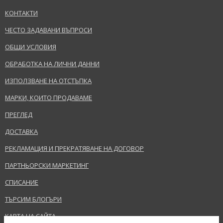
деца.
КОНТАКТИ
ЧЕСТО ЗАДАВАНИ ВЪПРОСИ
Производител/Вносител:
Shiseido Company, Limited
ОБЩИ УСЛОВИЯ
ИЗПРАЩАНЕ НА ВЪПРОС
www.sergelutens.com
ОБРАБОТКА НА ЛИЧНИ ДАННИ
EAN:
3700358123648
ИЗПОЛЗВАНЕ НА ОТСТЪПКА
Терминологичен речник
МАРКИ, КОИТО ПРОДАВАМЕ
ПРЕГЛЕД
ДОСТАВКА
РЕКЛАМАЦИЯ И ПРЕКРАТЯВАНЕ НА ДОГОВОР
ПАРТНЬОРСКИ МАРКЕТИНГ
СПИСАНИЕ
ТЪРСИМ БЛОГЪРИ
КАРТА НА САЙТА