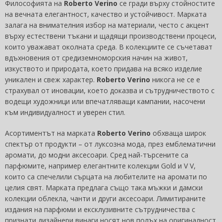
Философията на
Roberto Verino
се гради върху стойностите
на вечната елегантност, качество и устойчивост. Марката
залага на внимателния избор на материали, често с акцент
върху естествени тъкани и щадящи производствени процеси,
които уважават околната среда. В колекциите се съчетават
вдъхновения от средиземноморския начин на живот,
изкуството и природата, което придава на всяко изделие
уникален и свеж характер.
Roberto Verino
никога не се е
страхувал от иновации, което доказва и сътрудничеството с
водещи художници или впечатляващи кампании, насочени
към индивидуалност и уверен стил.
Асортиментът на марката
Roberto Verino
обхваща широк
спектър от продукти – от луксозна мода, през емблематични
аромати, до модни аксесоари. Сред най-търсените са
парфюмите, например елегантните колекции Gold и V V,
които са спечелили сърцата на любителите на аромати по
целия свят. Марката предлага също така мъжки и дамски
колекции облекла, чанти и други аксесоари. Лимитираните
издания на парфюми и ексклузивните сътрудничества с
признати дизайнери винаги носят нов полъх на оригиналност