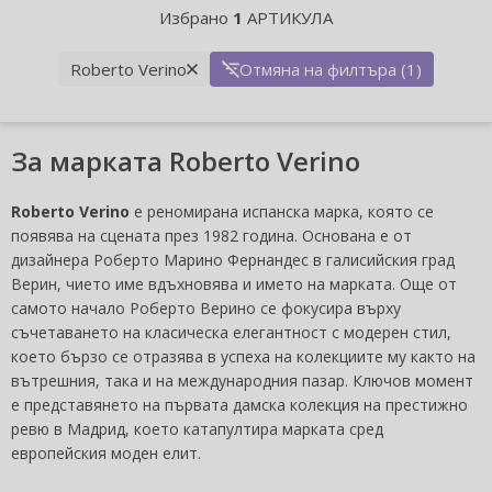
Избрано
1
АРТИКУЛА
Roberto Verino
Отмяна на филтъра (1)
За марката Roberto Verino
Roberto Verino
е реномирана испанска марка, която се
появява на сцената през 1982 година. Основана е от
дизайнера Роберто Марино Фернандес в галисийския град
Верин, чието име вдъхновява и името на марката. Още от
самото начало Роберто Верино се фокусира върху
съчетаването на класическа елегантност с модерен стил,
което бързо се отразява в успеха на колекциите му както на
вътрешния, така и на международния пазар. Ключов момент
е представянето на първата дамска колекция на престижно
ревю в Мадрид, което катапултира марката сред
европейския моден елит.