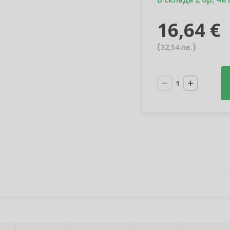
16,64 €
(
)
32,54 лв.