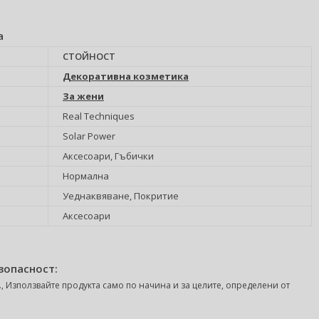
а
СТОЙНОСТ
Декоративна козметика
За жени
Real Techniques
Solar Power
Аксесоари, Гъбички
Hормална
Уеднаквяване, Покритие
Аксесоари
зопасност:
, Използвайте продукта само по начина и за целите, определени от