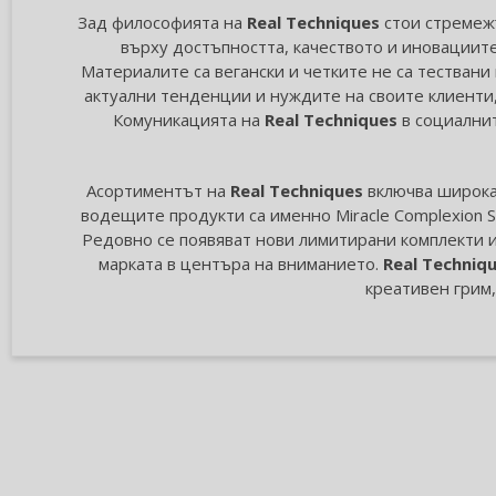
Зад философията на
Real Techniques
стои стремежъ
върху достъпността, качеството и иновациите
Материалите са вегански и четките не са тестван
актуални тенденции и нуждите на своите клиенти
Комуникацията на
Real Techniques
в социалнит
Асортиментът на
Real Techniques
включва широка 
водещите продукти са именно Miracle Complexion 
Редовно се появяват нови лимитирани комплекти 
марката в центъра на вниманието.
Real Techniq
креативен грим,