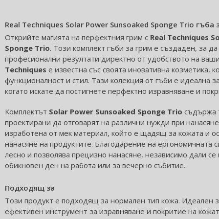
Real Techniques Solar Power Sunsoaked Sponge Trio гъба 
Открийте магията на перфектния грим с
Real Techniques S
Sponge Trio
. Този комплект гъби за грим е създаден, за да
професионални резултати директно от удобството на ваш
Techniques
е известна със своята иновативна козметика, 
функционалност и стил. Тази колекция от гъби е идеална з
когато искате да постигнете перфектно изравняване и покр
Комплектът
Solar Power Sunsoaked Sponge Trio
съдържа т
проектирани да отговарят на различни нужди при нанасяне 
изработена от мек материал, който е щадящ за кожата и о
нанасяне на продуктите. Благодарение на ергономичната с
лесно и позволява прецизно нанасяне, независимо дали се 
обикновен ден на работа или за вечерно събитие.
Подходящ за
Този продукт е подходящ за нормален тип кожа. Идеален з
ефективен инструмент за изравняване и покритие на кожат