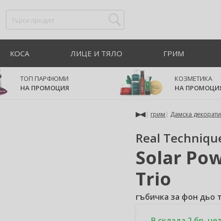
КОСА
ЛИЦЕ И ТЯЛО
ГРИМ
ТОП ПАРФЮМИ
КОЗМЕТИКА
НА ПРОМОЦИЯ
НА ПРОМОЦИ
грим
Дамска декорати
Real Techniqu
Solar Po
Trio
гъбичка за фон дьо 
В склада 2 бр, че