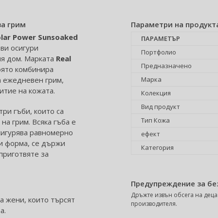
за грим
Параметри на продукт
olar Power Sunsoaked
ПАРАМЕТЪР
 ви осигури
Портфолио
ия дом. Марката
Real
Предназначено
която комбинира
а ежедневен грим,
Марка
итие на кожата.
Колекция
Вид продукт
ри гъби, които са
Тип Кожа
на грим. Всяка гъба е
сигурява равномерно
ефект
и форма, се държи
Категория
приготвяте за
Предупреждение за бе
Дръжте извън обсега на деца.
а жени, които търсят
производителя.
а.