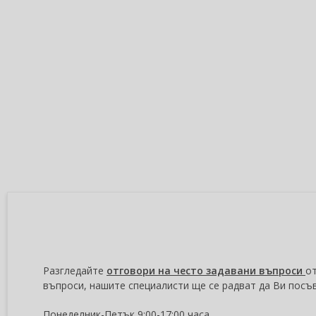
Разгледайте
отговори на често задавани въпроси
от
въпроси, нашите специалисти ще се радват да Ви посъ
Понеделник-Петък 9:00-17:00 часа.