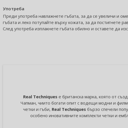
Употреба
Преди употреба навлажнете гъбата, за да се увеличи и оме
гъбата и леко потупайте върху кожата, за да постигнете р
След употреба изплакнете гъбата обилно и оставете да изс
Real Techniques
е британска марка, която от създ
Чапман, чиито богати опит с водещи модни и филм
четки и гъби,
Real Techniques
бързо спечели попу
особено иновативните комплекти четки и ембле