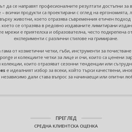
т да се направят професионалните резултати достъпни за в
 – всички продукти са проектирани с оглед на ергономията, 
и върху животни, което отразява съвременния етичен подход
, което се отразява в редовно издаваните лимитирани издан
е мрежи е приятелска и образователна, често подкрепена от
експерименти с различни стилове на гримиране.
гама от козметични четки, гъби, инструменти за почистване 
Sponge и колекциите четки за лице и очи, които са ценени з
и колекции, които отразяват сезонни тенденции или сътрудн
ues
е идеалният избор за всеки, който търси качествени, ин
 независимо дали става въпрос за начинаещи или опитни лю
ПРЕГЛЕД
СРЕДНА КЛИЕНТСКА ОЦЕНКА