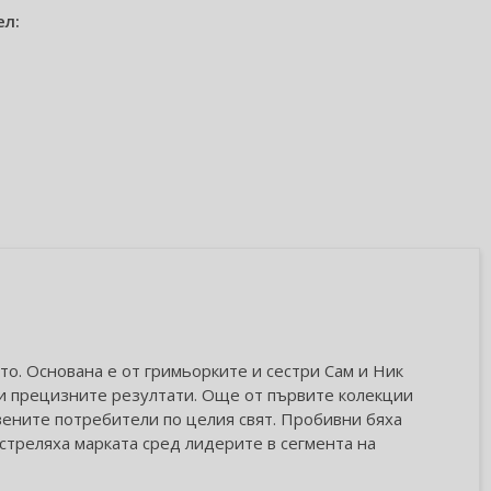
ел:
то. Основана е от гримьорките и сестри Сам и Ник
 и прецизните резултати. Още от първите колекции
вените потребители по целия свят. Пробивни бяха
зстреляха марката сред лидерите в сегмента на