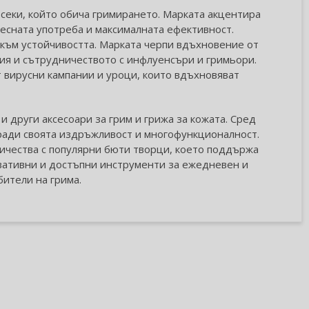
секи, който обича гримирането. Марката акцентира
лесната употреба и максималната ефективност.
 към устойчивостта. Марката черпи вдъхновение от
ия и сътрудничеството с инфлуенсъри и гримьори.
 вирусни кампании и уроци, които вдъхновяват
и други аксесоари за грим и грижа за кожата. Сред
аради своята издръжливост и многофункционалност.
ичества с популярни бюти творци, което поддържа
овативни и достъпни инструменти за ежедневен и
бители на грима.