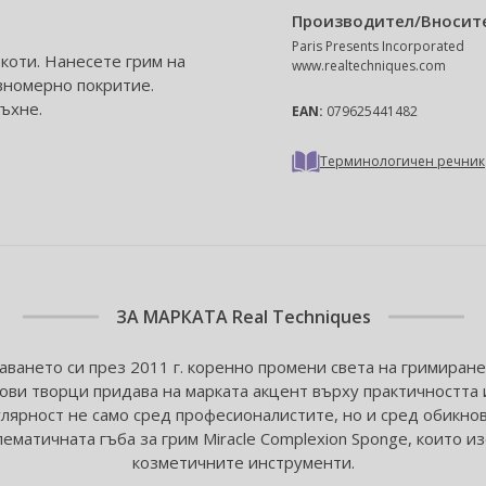
Производител/Вносит
Paris Presents Incorporated
коти. Нанесете грим на
www.realtechniques.com
авномерно покритие.
ъхне.
EAN:
079625441482
Терминологичен речник
ЗА МАРКАТА
Real Techniques
аването си през 2011 г. коренно промени света на гримиране
ови творци придава на марката акцент върху практичността
лярност не само сред професионалистите, но и сред обикно
матичната гъба за грим Miracle Complexion Sponge, които и
козметичните инструменти.