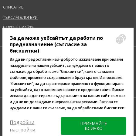
СПИСАНИЕ
ТЪРСИМ БЛОГЪРИ
КАРТА НА САЙТА
За да може уебсайтът да работи по
предназначение (съгласие за
бисквитки)
За да ви предоставим най-доброто изживяване при онлайн
пазаруване на нашия уебсайт, се нуждаем от вашето
съгласие да обработваме "бисквитки", които са малки
Pazaruvaj - Надежден
файлове, временно съхранявани в браузъра ви. Използваме
помощник за покупки
"бисквитки", за да гарантираме правилното функциониране
на уебсайта, като запомняме вашите предпочитания. Бихме
искали да адаптираме съдържанието на нашия сайт към вас
и да не ви досаждаме с нерелевантни реклами. Затова се
нуждаем от вашето съгласие, за да обработваме бисквитки.
Подробни
ПРИЕМАЙТЕ
ВСИЧКО
настройки