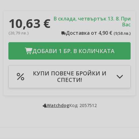
10,63 €
В склада, четвъртък 13. 8. При
Вас
Доставка от 4,90 €
(
20,79 лв.
)
(
9,58 лв.
)
ДОБАВИ 1 БР. В КОЛИЧКАТА
КУПИ ПОВЕЧЕ БРОЙКИ И
СПЕСТИ!
Добави в количката 2бр
-3 %
Спестявате 0,64 €
(
1,25 лв.
)
Добави в количката 3бр
-4 %
Watchdog
Код: 2057512
Спестявате 1,27 €
(
2,48 лв.
)
Добави в количката 4бр
-5 %
Спестявате 2,12 €
(
4,14 лв.
)
Добави в количката 5бр
-6 %
Спестявате 3,19 €
(
6,23 лв.
)