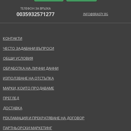
Колекция
Extra Big
става въпрос за начинаещи или опитни любители на грима.
Вид продукт
Четки за грим, Четка за лице
ТЕЛЕФОН ЗА ВРЪЗКА
0035932571277
INFO@BRASTY.BG
Тип Кожа
Hормална
ефект
Уеднаквяване, Покритие
Категория
Аксесоари
КОНТАКТИ
ЧЕСТО ЗАДАВАНИ ВЪПРОСИ
Предупреждение за безопасност:
ИЗПРАЩАНЕ НА ВЪПРОС
ОБЩИ УСЛОВИЯ
Използвайте продукта само по начина и за целите, определени от
производителя.
ОБРАБОТКА НА ЛИЧНИ ДАННИ
ИЗПОЛЗВАНЕ НА ОТСТЪПКА
Производител/Вносител:
Paris Presents Incorporated
МАРКИ, КОИТО ПРОДАВАМЕ
www.realtechniques.com
ПРЕГЛЕД
EAN:
079625446111
ДОСТАВКА
РЕКЛАМАЦИЯ И ПРЕКРАТЯВАНЕ НА ДОГОВОР
Терминологичен речник
ПАРТНЬОРСКИ МАРКЕТИНГ