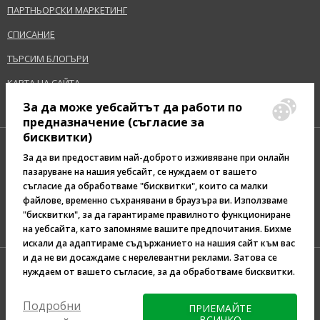
www.realtechniques.com
ПАРТНЬОРСКИ МАРКЕТИНГ
СПИСАНИЕ
EAN:
079625019919
ТЪРСИМ БЛОГЪРИ
Терминологичен речник
КАРТА НА САЙТА
За да може уебсайтът да работи по
предназначение (съгласие за
бисквитки)
За да ви предоставим най-доброто изживяване при онлайн
пазаруване на нашия уебсайт, се нуждаем от вашето
съгласие да обработваме "бисквитки", които са малки
Pazaruvaj - Надежден
файлове, временно съхранявани в браузъра ви. Използваме
помощник за покупки
"бисквитки", за да гарантираме правилното функциониране
на уебсайта, като запомняме вашите предпочитания. Бихме
искали да адаптираме съдържанието на нашия сайт към вас
и да не ви досаждаме с нерелевантни реклами. Затова се
нуждаем от вашето съгласие, за да обработваме бисквитки.
Подробни
ПРИЕМАЙТЕ
ВСИЧКО