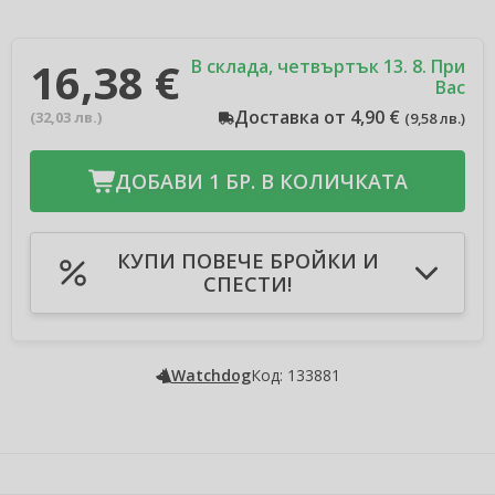
16,38 €
В склада, четвъртък 13. 8. При
Вас
Доставка от 4,90 €
(
32,03 лв.
)
(
9,58 лв.
)
ДОБАВИ 1 БР. В КОЛИЧКАТА
КУПИ ПОВЕЧЕ БРОЙКИ И
СПЕСТИ!
Добави в количката 2бр
-3 %
Спестявате 0,98 €
(
1,91 лв.
)
Добави в количката 3бр
-4 %
Watchdog
Код: 133881
Спестявате 1,97 €
(
3,85 лв.
)
Добави в количката 4бр
-5 %
Спестявате 3,28 €
(
6,41 лв.
)
Добави в количката 5бр
-6 %
Спестявате 4,91 €
(
9,60 лв.
)