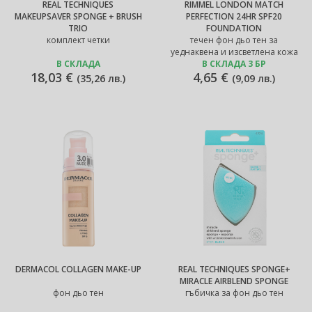
REAL TECHNIQUES
RIMMEL LONDON MATCH
MAKEUPSAVER SPONGE + BRUSH
PERFECTION 24HR SPF20
TRIO
FOUNDATION
комплект четки
течен фон дьо тен за
уеднаквена и изсветлена кожа
В СКЛАДА
В СКЛАДА 3 БР
18,03 €
4,65 €
(
35,26 лв.
)
(
9,09 лв.
)
DERMACOL COLLAGEN MAKE-UP
REAL TECHNIQUES SPONGE+
MIRACLE AIRBLEND SPONGE
фон дьо тен
гъбичка за фон дьо тен