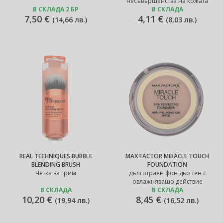
несъвършенства на кожата
В СКЛАДА 2 БР
В СКЛАДА
7,50 €
4,11 €
(
14,66 лв.
)
(
8,03 лв.
)
REAL TECHNIQUES BUBBLE
MAX FACTOR MIRACLE TOUCH
BLENDING BRUSH
FOUNDATION
Четка за грим
дълготраен фон дьо тен с
овлажняващо действие
В СКЛАДА
В СКЛАДА
10,20 €
8,45 €
(
19,94 лв.
)
(
16,52 лв.
)