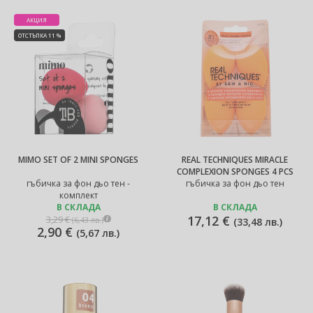
АКЦИЯ
ОТСТЪПКА 11 %
MIMO SET OF 2 MINI SPONGES
REAL TECHNIQUES MIRACLE
COMPLEXION SPONGES 4 PCS
гъбичка за фон дьо тен -
гъбичка за фон дьо тен
комплект
В СКЛАДА
В СКЛАДА
17,12 €
3,29 €
(
6,43 лв.
)
(
33,48 лв.
)
2,90 €
(
5,67 лв.
)