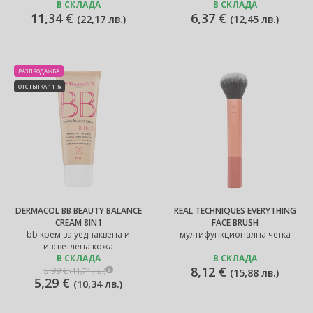
В СКЛАДА
В СКЛАДА
11,34 €
6,37 €
(
22,17 лв.
)
(
12,45 лв.
)
РАЗПРОДАЖБА
ОТСТЪПКА 11 %
DERMACOL BB BEAUTY BALANCE
REAL TECHNIQUES EVERYTHING
CREAM 8IN1
FACE BRUSH
bb крем за уеднаквена и
мултифункционална четка
изсветлена кожа
В СКЛАДА
В СКЛАДА
8,12 €
5,99 €
(
11,71 лв.
)
(
15,88 лв.
)
5,29 €
(
10,34 лв.
)