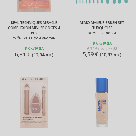
REAL TECHNIQUES MIRACLE
MIMO MAKEUP BRUSH SET
COMPLEXION MINI SPONGES 4
TURQUOISE
PCS
комплект четки
гъбичка за фон дьо тен
В СКЛАДА
6,32 €
В СКЛАДА
(
12,36 лв.
)
5,59 €
6,31 €
(
10,93 лв.
)
(
12,34 лв.
)