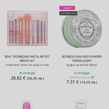
АКЦИЯ
ОТСТЪПКА 15 %
REAL TECHNIQUES INSTA ARTIST
BOURJOIS JAVA RICE POWDER
BRUSH SET
TRANSLUCENT
комплект четки за лице и очи
пудра за матов ефект
В СКЛАДА
В СКЛАДА
28,82 €
8,60 €
(
16,82 лв.
)
(
56,36 лв.
)
7,31 €
(
14,29 лв.
)