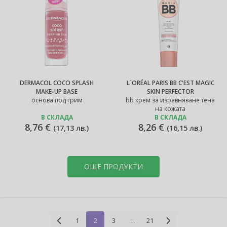
DERMACOL COCO SPLASH
L´ORÉAL PARIS BB C'EST MAGIC
MAKE-UP BASE
SKIN PERFECTOR
основа под грим
bb крем за изравняване тена
на кожата
В СКЛАДА
В СКЛАДА
8,76 €
8,26 €
(
17,13 лв.
)
(
16,15 лв.
)
ОЩЕ ПРОДУКТИ
1
2
3
…
21