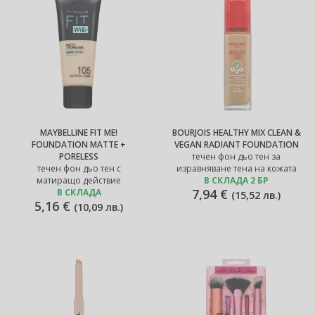
MAYBELLINE FIT ME!
BOURJOIS HEALTHY MIX CLEAN &
FOUNDATION MATTE +
VEGAN RADIANT FOUNDATION
PORELESS
течен фон дьо тен за
течен фон дьо тен с
изравняване тена на кожата
матиращо действие
В СКЛАДА 2 БР
7,94 €
В СКЛАДА
(
15,52 лв.
)
5,16 €
(
10,09 лв.
)