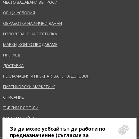
ЧЕСТО ЗАДАВАНИ ВЪПРОСИ
равномерно покритие. Използвайте след нанасяне на грим за
фиксиране на макиажа.
ОБЩИ УСЛОВИЯ
ИЗПРАЩАНЕ НА ВЪПРОС
ОБРАБОТКА НА ЛИЧНИ ДАННИ
Параметри на продукта
ИЗПОЛЗВАНЕ НА ОТСТЪПКА
ПАРАМЕТЪР
СТОЙНОСТ
Портфолио
Декоративна козметика
МАРКИ, КОИТО ПРОДАВАМЕ
Предназначено
За жени
ПРЕГЛЕД
Марка
Max Factor
ДОСТАВКА
Колекция
Miracle Touch
РЕКЛАМАЦИЯ И ПРЕКРАТЯВАНЕ НА ДОГОВОР
Вид продукт
фон дьо тен
Размер
4 g
ПАРТНЬОРСКИ МАРКЕТИНГ
Тип Кожа
Hормална, Проблемна, Комбинирана
СПИСАНИЕ
ефект
Покритие, Уеднаквяване
ТЪРСИМ БЛОГЪРИ
Категория
Лице
КАРТА НА САЙТА
За да може уебсайтът да работи по
Предупреждение за безопасност:
предназначение (съгласие за