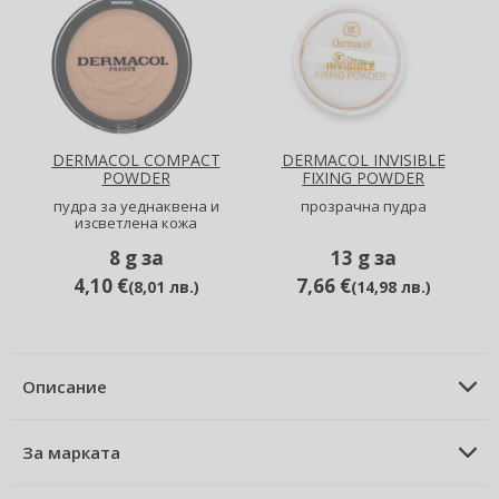
DERMACOL COMPACT
DERMACOL INVISIBLE
POWDER
FIXING POWDER
пудра за уеднаквена и
прозрачна пудра
изсветлена кожа
8 g за
13 g за
4,10 €
7,66 €
(
8,01 лв.
)
(
14,98 лв.
)
Описание
ОПИСАНИЕ НА ПРОДУКТА
пудра 4 g
За марката