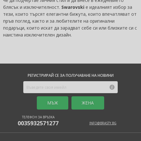
че да подчертае личния стил и да внесе в ежедневието
блясък и изключителност.
Swarovski
е идеалният избор за
тези, които търсят елегантни бижута, които впечатляват от
пръв поглед, както и за любителите на оригинални
подаръци, които искат да зарадват себе си или близките си с
наистина изключителен дизайн.
РЕГИСТРИРАЙ СЕ ЗА ПОЛУЧАВАНЕ НА НОВИНИ
MЪЖ
ЖЕНА
ТЕЛЕФОН ЗА ВРЪЗКА
0035932571277
INFO@BRASTY.BG