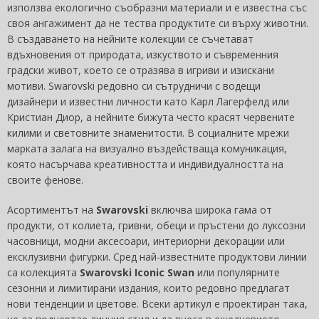
използва екологично съобразни материали и е известна със
своя ангажимент да не тества продуктите си върху животни.
В създаването на нейните колекции се съчетават
вдъхновения от природата, изкуството и съвременния
градски живот, което се отразява в игриви и изискани
мотиви. Swarovski редовно си сътрудничи с водещи
дизайнери и известни личности като Карл Лагерфелд или
Кристиан Диор, а нейните бижута често красят червените
килими и световните знаменитости. В социалните мрежи
марката залага на визуално въздействаща комуникация,
която насърчава креативността и индивидуалността на
своите фенове.
Асортиментът на
Swarovski
включва широка гама от
продукти, от колиета, гривни, обеци и пръстени до луксозни
часовници, модни аксесоари, интериорни декорации или
ексклузивни фигурки. Сред най-известните продуктови линии
са колекцията
Swarovski Iconic Swan
или популярните
сезонни и лимитирани издания, които редовно предлагат
нови тенденции и цветове. Всеки артикул е проектиран така,