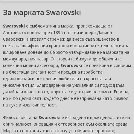
За марката Swarovski
Swarovski
е емблематична марка, произхождаща от
Австрия, основана през 1895 г. от визионера Даниел
Сваровски. Неговият стремеж да внесе съвършенство в
света на шлифования кристал и иновативните технологии за
шлифоване доведе до бързото утвърждаване на марката на
международния пазар. От първите бижута до обширните
колекции модни аксесоари,
Swarovski
се превърна в синоним
на блестяща елегантност и прецизна изработка,
вдъхновявайки поколения любители на красотата и
уникалния стил. Благодарение на уникалния си подход към
дизайна и качеството, марката се утвърди не само в Европа,
но и по целия свят, където днес е възприемана като символ
на лукс и изключителност.
Философията на
Swarovski
е изградена върху ценностите на
оригиналност, иновация и отговорност към околната среда.
Марката поставя акцент върху устойчивите практики,