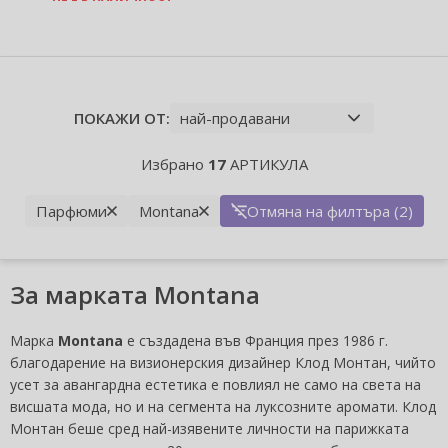
ПОКАЖИ ОТ:
Избрано
17
АРТИКУЛА
Парфюми
Montana
Отмяна на филтъра (2)
За марката Montana
Марка
Montana
е създадена във Франция през 1986 г.
благодарение на визионерския дизайнер Клод Монтан, чийто
усет за авангардна естетика е повлиял не само на света на
висшата мода, но и на сегмента на луксозните аромати. Клод
Монтан беше сред най-изявените личности на парижката