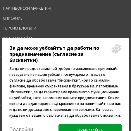
ПАРТНЬОРСКИ МАРКЕТИНГ
СПИСАНИЕ
ТЪРСИМ БЛОГЪРИ
КАРТА НА САЙТА
За да може уебсайтът да работи по
предназначение (съгласие за
бисквитки)
За да ви предоставим най-доброто изживяване при онлайн
пазаруване на нашия уебсайт, се нуждаем от вашето
съгласие да обработваме "бисквитки", които са малки
Pazaruvaj - Надежден
файлове, временно съхранявани в браузъра ви. Използваме
помощник за покупки
"бисквитки", за да гарантираме правилното функциониране
на уебсайта, като запомняме вашите предпочитания. Бихме
искали да адаптираме съдържанието на нашия сайт към вас
и да не ви досаждаме с нерелевантни реклами. Затова се
нуждаем от вашето съгласие, за да обработваме бисквитки.
Подробни
ПРИЕМАЙТЕ