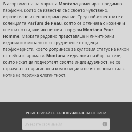
В асортимента на марката
Montana
доминират предимно
парфюми, които са известни със своето чувствено,
изразително и неповторимо ухание. Сред най-известните е
колекцията
Parfum de Peau
, която се отличава с кожени и
цветни нотки, или иконичният парфюм
Montana Pour
Homme
. Марката редовно представяше и лимитирани
издания и в миналото сътрудничеше с водещи
парфюмеристи, което допринесе за култовия статус на някои
от нейните аромати.
Montana
е идеалният избор за тези,
които искат да подчертаят своята индивидуалност, не се
страхуват от оригинални композиции и ценят вечния стил с
нотка на парижка елегантност.
РЕГИСТРИРАЙ СЕ ЗА ПОЛУЧАВАНЕ НА НОВИНИ