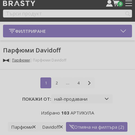
0
ФИЛТРИРАНЕ
Парфюми Davidoff
Парфюми
Парфюми Davidoff
1
2
…
4
ПОКАЖИ ОТ:
Избрано
103
АРТИКУЛА
Парфюми
Davidoff
Отмяна на филтъра (2)