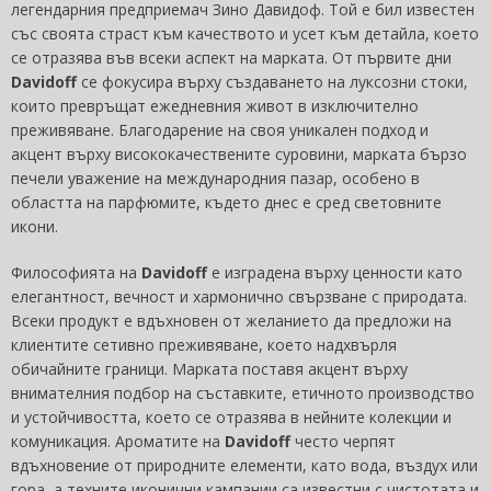
легендарния предприемач Зино Давидоф. Той е бил известен
със своята страст към качеството и усет към детайла, което
се отразява във всеки аспект на марката. От първите дни
Davidoff
се фокусира върху създаването на луксозни стоки,
които превръщат ежедневния живот в изключително
преживяване. Благодарение на своя уникален подход и
акцент върху висококачествените суровини, марката бързо
печели уважение на международния пазар, особено в
областта на парфюмите, където днес е сред световните
икони.
Философията на
Davidoff
е изградена върху ценности като
елегантност, вечност и хармонично свързване с природата.
Всеки продукт е вдъхновен от желанието да предложи на
клиентите сетивно преживяване, което надхвърля
обичайните граници. Марката поставя акцент върху
внимателния подбор на съставките, етичното производство
и устойчивостта, което се отразява в нейните колекции и
комуникация. Ароматите на
Davidoff
често черпят
вдъхновение от природните елементи, като вода, въздух или
гора, а техните иконични кампании са известни с чистотата и