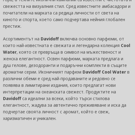
свежестта на визуалния стил. Сред известните амбасадори и
почитатели на марката са редица личности от света на
киното и спорта, което само подчертава нейния глобален
престиж.
Асортиментът на
Davidoff
включва основно парфюми, от
които най-известната е свежата и легендарна колекция
Cool
Water
, която се превръща в символ на мъжественост и
женска елегантност. Освен парфюми, марката предлага и
душ гелове, дезодоранти и подаръчни комплекти в същите
ароматни серии. Иконичният парфюм
Davidoff Cool Water
в
различни обеми е сред най-продаваните и редовно се
появява в лимитирани издания, които предлагат нови
интерпретации на океанската свежест. Продуктите на
Davidoff
са идеални за всеки, който търси стилова
елегантност, жадува за автентично преживяване и иска да
подчертае своята личност с аромат, който е свеж,
харизматичен и уникален.