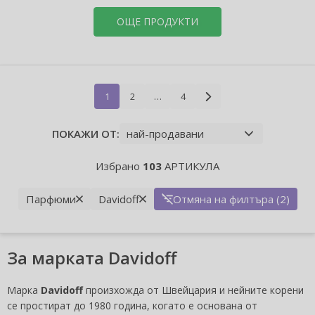
ОЩЕ ПРОДУКТИ
1
2
…
4
ПОКАЖИ ОТ:
Избрано
103
АРТИКУЛА
Парфюми
Davidoff
Отмяна на филтъра (2)
За марката Davidoff
Марка
Davidoff
произхожда от Швейцария и нейните корени
се простират до 1980 година, когато е основана от