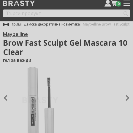
0
грим
Дамска декоративна козметика
Maybelline Brow Fast Sculpt
Maybelline
Brow Fast Sculpt Gel Mascara 10
Clear
гел за вежди