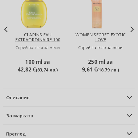
CLARINS EAU
WOMEN'SECRET EXOTIC
EXTRAORDINAIRE 100
LOVE
ML
Спрей за тяло за жени
Спрей за тяло за жени
100 ml за
250 ml за
42,82 €
9,61 €
(
83,74 лв.
)
(
18,79 лв.
)
Описание
ОПИСАНИЕ НА ПРОДУКТА
Спрей за тяло за жени 100 ml
За марката
ЗА МАРКАТА
Madonna
Madonna Exquisite спрей за тяло за жени 100 мл
Преглед