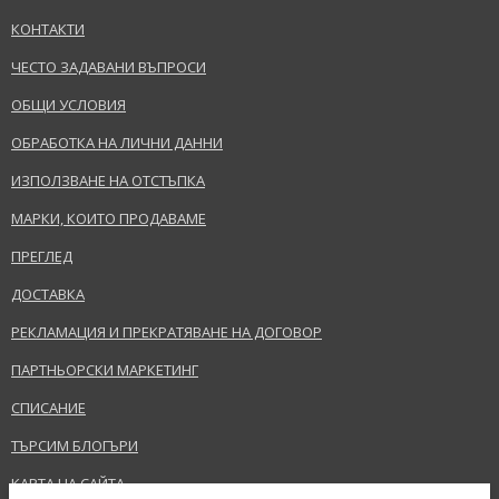
Леснозапалим., Избягвайте контакт с очите., Дръжте извън обсега на
деца.
КОНТАКТИ
ЧЕСТО ЗАДАВАНИ ВЪПРОСИ
EAN:
3607342311015
ОБЩИ УСЛОВИЯ
ИЗПРАЩАНЕ НА ВЪПРОС
Терминологичен речник
ОБРАБОТКА НА ЛИЧНИ ДАННИ
ИЗПОЛЗВАНЕ НА ОТСТЪПКА
МАРКИ, КОИТО ПРОДАВАМЕ
ПРЕГЛЕД
ДОСТАВКА
РЕКЛАМАЦИЯ И ПРЕКРАТЯВАНЕ НА ДОГОВОР
ПАРТНЬОРСКИ МАРКЕТИНГ
СПИСАНИЕ
ТЪРСИМ БЛОГЪРИ
КАРТА НА САЙТА