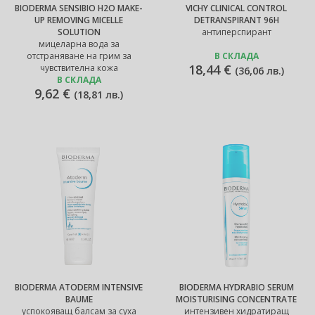
BIODERMA SENSIBIO H2O MAKE-
VICHY CLINICAL CONTROL
UP REMOVING MICELLE
DETRANSPIRANT 96H
SOLUTION
антиперспирант
мицеларна вода за
отстраняване на грим за
В СКЛАДА
18,44 €
чувствителна кожа
(
36,06 лв.
)
В СКЛАДА
9,62 €
(
18,81 лв.
)
BIODERMA ATODERM INTENSIVE
BIODERMA HYDRABIO SERUM
BAUME
MOISTURISING CONCENTRATE
успокояващ балсам за суха
интензивен хидратиращ