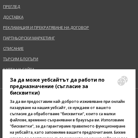
ПРЕГЛЕД
ДОСТАВКА
РЕКЛАМАЦИЯ И ПРЕКРАТЯВАНЕ НА ДОГОВОР
ПАРТНЬОРСКИ МАРКЕТИНГ
СПИСАНИЕ
ТЪРСИМ БЛОГЪРИ
КАРТА НА САЙТА
За да може уебсайтът да работи по
предназначение (съгласие за
бисквитки)
За да ви предоставим най-доброто изживяване при онлайн
пазаруване на нашия уебсайт, се нуждаем от вашето
съгласие да обработваме "бисквитки", които са малки
Pazaruvaj - Надежден
файлове, временно съхранявани в браузъра ви. Използваме
помощник за покупки
"бисквитки", за да гарантираме правилното функциониране
на уебсайта, като запомняме вашите предпочитания. Бихме