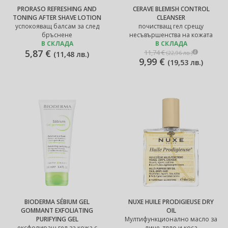
PRORASO REFRESHING AND
CERAVE BLEMISH CONTROL
TONING AFTER SHAVE LOTION
CLEANSER
успокояващ балсам за след
почистващ гел срещу
бръснене
несъвършенства на кожата
В СКЛАДА
В СКЛАДА
5,87 €
11,74 €
(
22,96 лв.
)
(
11,48 лв.
)
9,99 €
(
19,53 лв.
)
BIODERMA SÉBIUM GEL
NUXE HUILE PRODIGIEUSE DRY
GOMMANT EXFOLIATING
OIL
PURIFYING GEL
Mултифункционално масло за
ексфолиращ гел за кожа с
лице, тяло и коса