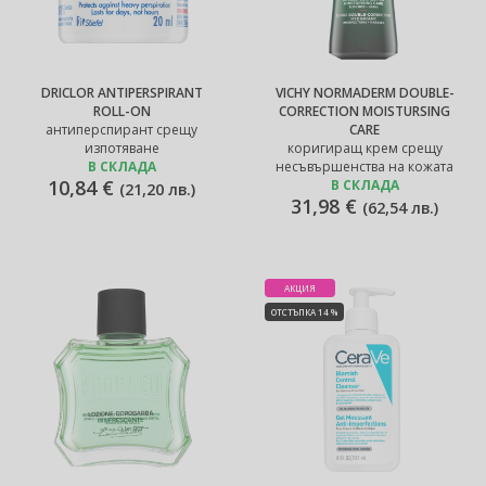
DRICLOR ANTIPERSPIRANT
VICHY NORMADERM DOUBLE-
ROLL-ON
CORRECTION MOISTURSING
антиперспирант срещу
CARE
изпотяване
коригиращ крем срещу
В СКЛАДА
несъвършенства на кожата
10,84 €
В СКЛАДА
(
21,20 лв.
)
31,98 €
(
62,54 лв.
)
АКЦИЯ
ОТСТЪПКА 14 %