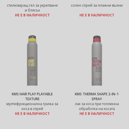
стилизиращ гел за укрепване
солен спрей за плажни вълни
и блясък
НЕ Е В НАЛИЧНОСТ
НЕ Е В НАЛИЧНОСТ
KMS HAIR PLAY PLAYABLE
KMS THERMA SHAPE 2-IN-1
TEXTURE
SPRAY
мултифункционална грижа за
лак за коса при топлинна
коса в спрей
обработка на косата
НЕ Е В НАЛИЧНОСТ
НЕ Е В НАЛИЧНОСТ