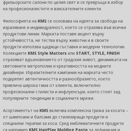
фризьорските салони по целия свят и се превръща в избор
на професионалистите и взискателните клиенти.
Философията на
KMS
се основава на идеята за свобода на
изразяване и индивидуалност, което се отразява във всички
продуктови линии. Марката поставя акцент върху
устойчивостта, не тества върху животни и в своите
продукти използва щадящи съставки и модерни технологии.
Колекциите
KMS Style Matters
или
START, STYLE, FINISH
отразяват вдъхновението от градския живот, динамиката на
световните метрополии и креативността на модните
дизайнери. Изразителните кампании на марката често
подкрепят автентичността и разнообразието, което
привлича широка гама от клиенти, включително
професионални стилисти и инфлуенсъри, които стоят зад
популярните тенденции в социалните мрежи.
Асортиментът на
KMS
включва комплексна грижа за косата –
от шампоани и балсами до стилизиращи продукти и
специални терапии за коса. Сред емблематичните продукти
са например
KMS HairPlay Molding Paste
за дефиниция и