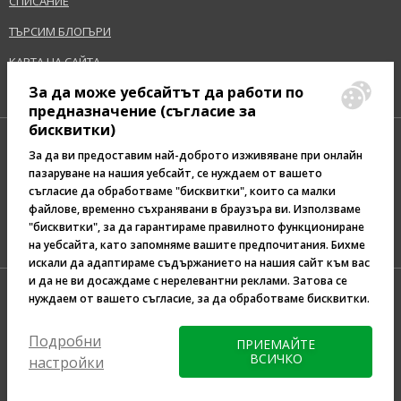
СПИСАНИЕ
ТЪРСИМ БЛОГЪРИ
КАРТА НА САЙТА
За да може уебсайтът да работи по
предназначение (съгласие за
бисквитки)
За да ви предоставим най-доброто изживяване при онлайн
пазаруване на нашия уебсайт, се нуждаем от вашето
съгласие да обработваме "бисквитки", които са малки
Pazaruvaj - Надежден
файлове, временно съхранявани в браузъра ви. Използваме
помощник за покупки
"бисквитки", за да гарантираме правилното функциониране
на уебсайта, като запомняме вашите предпочитания. Бихме
искали да адаптираме съдържанието на нашия сайт към вас
и да не ви досаждаме с нерелевантни реклами. Затова се
нуждаем от вашето съгласие, за да обработваме бисквитки.
Подробни
ПРИЕМАЙТЕ
ВСИЧКО
настройки