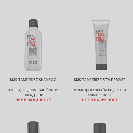
KMS TAME FRIZZ SHAMPOO
KMS TAME FRIZZ STYLE PRIMER
изглаждащ шампоан Против
иглаждащ крем За къдрава и
накъдряне
чуплива коса
НЕ Е В НАЛИЧНОСТ
НЕ Е В НАЛИЧНОСТ