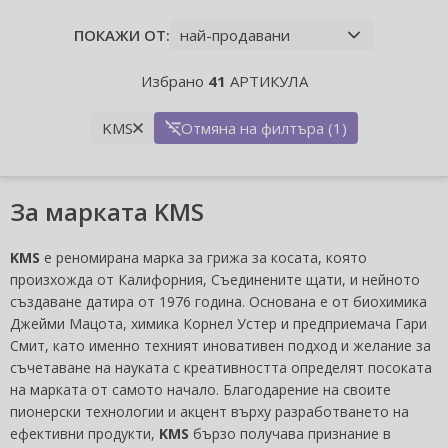
ПОКАЖИ ОТ:
Избрано
41
АРТИКУЛА
KMS
Отмяна на филтъра (1)
За марката KMS
KMS
е реномирана марка за грижа за косата, която
произхожда от Калифорния, Съединените щати, и нейното
създаване датира от 1976 година. Основана е от биохимика
Джейми Мацота, химика Корнел Устер и предприемача Гари
Смит, като именно техният иновативен подход и желание за
съчетаване на науката с креативността определят посоката
на марката от самото начало. Благодарение на своите
пионерски технологии и акцент върху разработването на
ефективни продукти,
KMS
бързо получава признание в