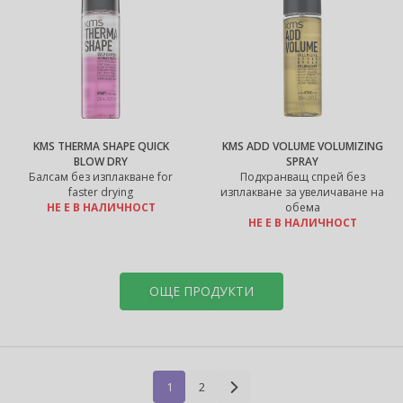
KMS THERMA SHAPE QUICK
KMS ADD VOLUME VOLUMIZING
BLOW DRY
SPRAY
Балсам без изплакване for
Подхранващ спрей без
faster drying
изплакване за увеличаване на
НЕ Е В НАЛИЧНОСТ
обема
НЕ Е В НАЛИЧНОСТ
ОЩЕ ПРОДУКТИ
1
2