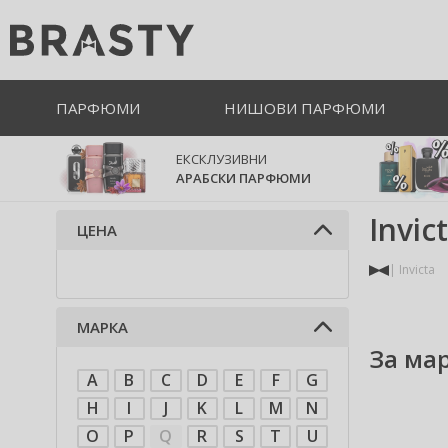
ПАРФЮМИ
НИШОВИ ПАРФЮМИ
ЕКСКЛУЗИВНИ
АРАБСКИ ПАРФЮМИ
Invic
ЦЕНА
Invicta
МАРКА
За мар
A
B
C
D
E
F
G
H
I
J
K
L
M
N
O
P
Q
R
S
T
U