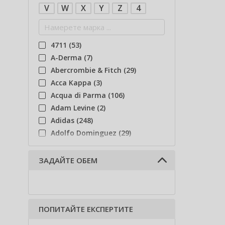
V
W
X
Y
Z
4
4711 (53)
A-Derma (7)
Abercrombie & Fitch (29)
Acca Kappa (3)
Acqua di Parma (106)
Adam Levine (2)
Adidas (248)
Adolfo Dominguez (29)
Adyan (81)
Affinage (1)
ЗАДАЙТЕ ОБЕМ
Afnan (94)
Agent Provocateur (13)
Ahava (49)
Aigner (43)
ПОПИТАЙТЕ ЕКСПЕРТИТЕ
Ajmal (87)