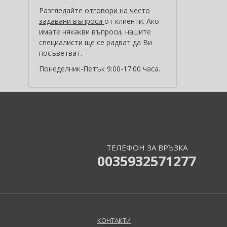
Al Haramain (202)
Разгледайте
отговори на често
задавани въпроси
Al Wataniah (82)
от клиенти. Ако
имате някакви въпроси, нашите
Alberta Ferretti (1)
специалисти ще се радват да Ви
Alcina (156)
посъветват.
Alexander McQueen (2)
Понеделник-Петък 9:00-17:00 часа.
Alexandre.J (34)
Alfaparf Milano (175)
Alfred Sung (7)
Alpecin (3)
Alter Ego (35)
Alterna (148)
ТЕЛЕФОН ЗА ВРЪЗКА
Alyssa Ashley (51)
0035932571277
American Crew (82)
Amethyste Professional (1)
Amika (9)
Amouage (81)
Amouroud (1)
КОНТАКТИ
Anastasia Beverly Hills (35)