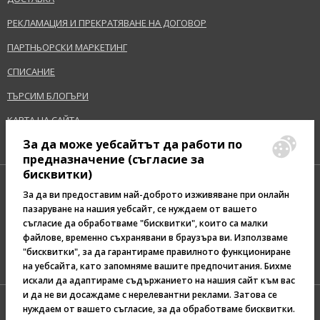
РЕКЛАМАЦИЯ И ПРЕКРАТЯВАНЕ НА ДОГОВОР
ПАРТНЬОРСКИ МАРКЕТИНГ
СПИСАНИЕ
ТЪРСИМ БЛОГЪРИ
КАРТА НА САЙТА
За да може уебсайтът да работи по
предназначение (съгласие за
бисквитки)
За да ви предоставим най-доброто изживяване при онлайн
пазаруване на нашия уебсайт, се нуждаем от вашето
съгласие да обработваме "бисквитки", които са малки
Pazaruvaj - Надежден
файлове, временно съхранявани в браузъра ви. Използваме
помощник за покупки
"бисквитки", за да гарантираме правилното функциониране
на уебсайта, като запомняме вашите предпочитания. Бихме
искали да адаптираме съдържанието на нашия сайт към вас
и да не ви досаждаме с нерелевантни реклами. Затова се
нуждаем от вашето съгласие, за да обработваме бисквитки.