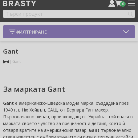
0
ФИЛТРИРАНЕ
Gant
Gant
За марката Gant
Gant
е американско-шведска модна марка, създадена през
1949 г. в Ню Хейвън, САЩ, от Бернард Гантмахер.
Първоначално шивач, произхождащ от Украйна, той внася в
марката своето чувство за прецизност и детайл, което ѝ
отваря вратите на американския пазар.
Gant
първоначално
става известен с емблематичните си ризи с типични детайли