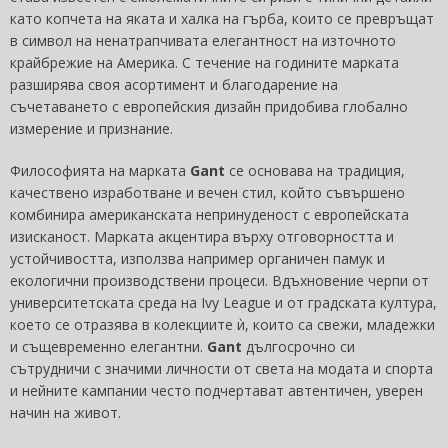
като копчета на яката и халка на гърба, които се превръщат
в символ на ненатрапчивата елегантност на източното
крайбрежие на Америка. С течение на годините марката
разширява своя асортимент и благодарение на
съчетаването с европейския дизайн придобива глобално
измерение и признание.
Философията на марката
Gant
се основава на традиция,
качествено изработване и вечен стил, който съвършено
комбинира американската непринуденост с европейската
изисканост. Марката акцентира върху отговорността и
устойчивостта, използва например органичен памук и
екологични производствени процеси. Вдъхновение черпи от
университетската среда на Ivy League и от градската култура,
което се отразява в колекциите ѝ, които са свежи, младежки
и същевременно елегантни.
Gant
дългосрочно си
сътрудничи с значими личности от света на модата и спорта
и нейните кампании често подчертават автентичен, уверен
начин на живот.