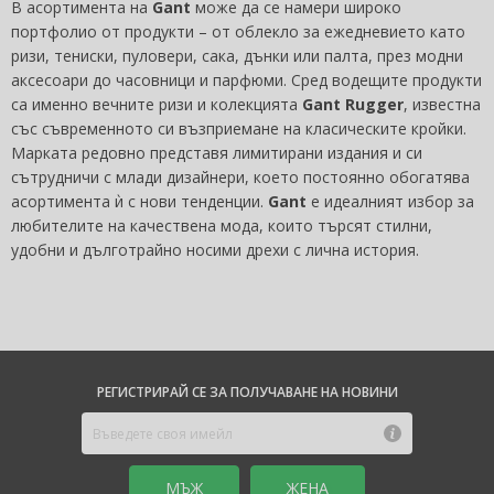
В асортимента на
Gant
може да се намери широко
портфолио от продукти – от облекло за ежедневието като
ризи, тениски, пуловери, сака, дънки или палта, през модни
аксесоари до часовници и парфюми. Сред водещите продукти
са именно вечните ризи и колекцията
Gant Rugger
, известна
със съвременното си възприемане на класическите кройки.
Марката редовно представя лимитирани издания и си
сътрудничи с млади дизайнери, което постоянно обогатява
асортимента ѝ с нови тенденции.
Gant
е идеалният избор за
любителите на качествена мода, които търсят стилни,
удобни и дълготрайно носими дрехи с лична история.
РЕГИСТРИРАЙ СЕ ЗА ПОЛУЧАВАНЕ НА НОВИНИ
MЪЖ
ЖЕНА