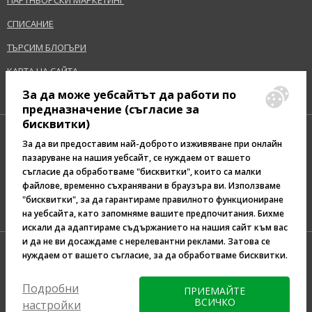
ПАРТНЬОРСКИ МАРКЕТИНГ
СПИСАНИЕ
ТЪРСИМ БЛОГЪРИ
КАРТА НА САЙТА
За да може уебсайтът да работи по
предназначение (съгласие за
бисквитки)
За да ви предоставим най-доброто изживяване при онлайн
пазаруване на нашия уебсайт, се нуждаем от вашето
съгласие да обработваме "бисквитки", които са малки
Pazaruvaj - Надежден
файлове, временно съхранявани в браузъра ви. Използваме
помощник за покупки
"бисквитки", за да гарантираме правилното функциониране
на уебсайта, като запомняме вашите предпочитания. Бихме
искали да адаптираме съдържанието на нашия сайт към вас
и да не ви досаждаме с нерелевантни реклами. Затова се
нуждаем от вашето съгласие, за да обработваме бисквитки.
Подробни
ПРИЕМАЙТЕ
ВСИЧКО
настройки