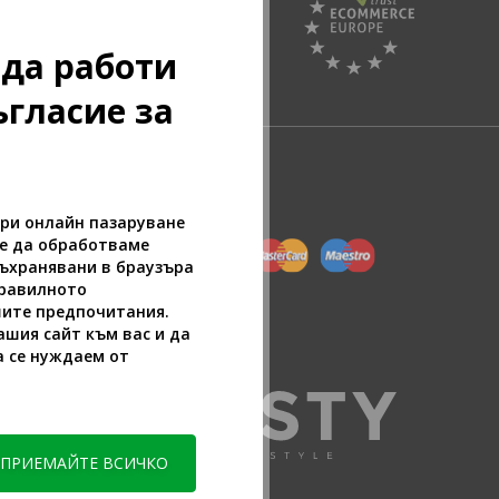
Pazaruvaj - Надежден
 да работи
помощник за покупки
ъгласие за
при онлайн пазаруване
ие да обработваме
съхранявани в браузъра
правилното
шите предпочитания.
шия сайт към вас и да
а се нуждаем от
ПРИЕМАЙТЕ ВСИЧКО