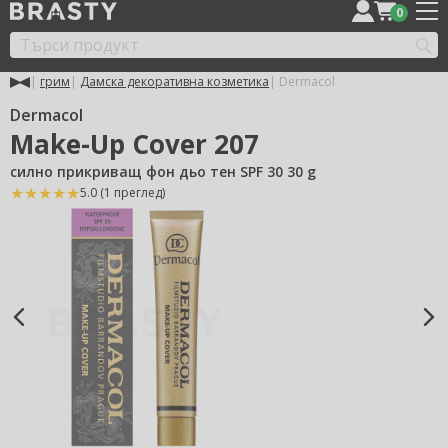
0
грим
Дамска декоративна козметика
Dermacol
Dermacol
Make-Up Cover 207
силно прикриващ фон дьо тен SPF 30 30 g
★
★
★
★
★
★
5.0 (1 преглед)