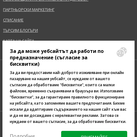
Тип Кожа
Проблемна, Hормална
ПАРТНЬОРСКИ МАРКЕТИНГ
ефект
Покритие, Уеднаквяване
СПИСАНИЕ
Категория
Лице
ТЪРСИМ БЛОГЪРИ
КАРТА НА САЙТА
Предупреждение за безопасност:
За да може уебсайтът да работи по
Дръжте извън обсега на деца., Използвайте продукта само по начина
предназначение (съгласие за
и за целите, определени от производителя.
бисквитки)
За да ви предоставим най-доброто изживяване при онлайн
Производител/Вносител:
пазаруване на нашия уебсайт, се нуждаем от вашето
Dermacol, a.s.
съгласие да обработваме "бисквитки", които са малки
www.dermacol.cz
Pazaruvaj - Надежден
файлове, временно съхранявани в браузъра ви. Използваме
помощник за покупки
"бисквитки", за да гарантираме правилното функциониране
EAN:
85953475
на уебсайта, като запомняме вашите предпочитания. Бихме
искали да адаптираме съдържанието на нашия сайт към вас
Терминологичен речник
и да не ви досаждаме с нерелевантни реклами. Затова се
нуждаем от вашето съгласие, за да обработваме бисквитки.
Подробни