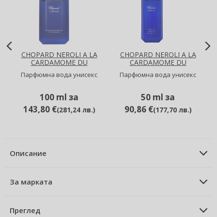
CHOPARD NEROLI A LA
CHOPARD NEROLI A LA
CARDAMOME DU
CARDAMOME DU
GUATEMALA
GUATEMALA
Парфюмна вода унисекс
Парфюмна вода унисекс
100 ml за
50 ml за
143,80 €
90,86 €
(
281,24 лв.
)
(
177,70 лв.
)
Описание
ОПИСАНИЕ НА ПРОДУКТА
Парфюмна вода за жени 150 ml
За марката
ЗА МАРКАТА
Chloé
Chloé Neroli парфюмна вода за жени 150 мл
Преглед