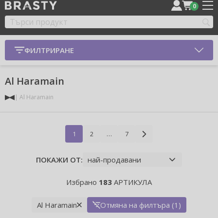
0
ФИЛТРИРАНЕ
Al Haramain
Al Haramain
1
2
…
7
ПОКАЖИ ОТ:
Избрано
183
АРТИКУЛА
Al Haramain
Отмяна на филтъра (1)