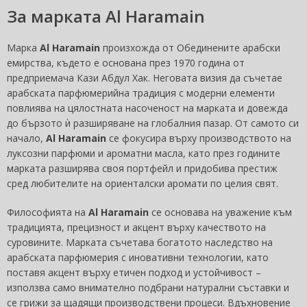
За марката Al Haramain
Марка
Al Haramain
произхожда от Обединените арабски
емирства, където е основана през 1970 година от
предприемача Кази Абдул Хак. Неговата визия да съчетае
арабската парфюмерийна традиция с модерни елементи
повлиява на цялостната насоченост на марката и довежда
до бързото ѝ разширяване на глобалния пазар. От самото си
начало,
Al Haramain
се фокусира върху производството на
луксозни парфюми и ароматни масла, като през годините
марката разширява своя портфейл и придобива престиж
сред любителите на ориенталски аромати по целия свят.
Философията на
Al Haramain
се основава на уважение към
традицията, прецизност и акцент върху качеството на
суровините. Марката съчетава богатото наследство на
арабската парфюмерия с иновативни технологии, като
поставя акцент върху етичен подход и устойчивост –
използва само внимателно подбрани натурални съставки и
се грижи за щадящи производствени процеси. Вдъхновение