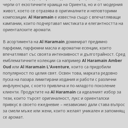
черпи от екзотичните краища на Ориента, но и от модерния
живот, което се отразява в оригиналните и неповторими
композиции.
Al Haramain
е известна също с впечатляващи
кампании, които подчертават мистиката и елегантността на
ориенталските аромати.
В асортимента на
Al Haramain
доминират предимно
парфюми, парфюмни масла и ароматни есенции, които
впечатляват със своята интензивност и дълготрайност. Сред
емблематичните колекции са например
Al Haramain Amber
Oud
или
Al Haramain L'Aventure
, които са придобили
популярност по целия свят. Освен това, марката редовно
пуска на пазара лимитирани издания и работи с различни
инфлуенсъри, с което привлича и по-младото поколение
клиенти. Продуктите на
Al Haramain
са идеалният избор за
тези, които търсят оригиналност, лукс и ориенталски
привкус в своето ежедневие – независимо дали става въпрос
за смели мъже или жени, които желаят уникален и запомнящ
се аромат.