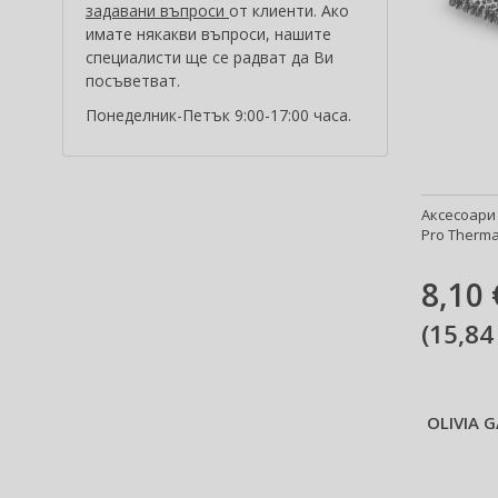
задавани въпроси
от клиенти. Ако
Чувствителна кожа на
имате някакви въпроси, нашите
главата (2)
специалисти ще се радват да Ви
Чуплива коса (1)
посъветват.
Слаба коса (2)
Понеделник-Петък 9:00-17:00 часа.
Аксесоари 
Pro Thermal
8,10 
(
15,84
OLIVIA 