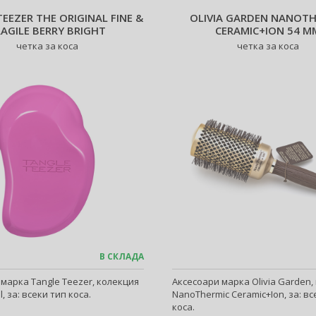
EEZER THE ORIGINAL FINE &
OLIVIA GARDEN NANOTH
RAGILE BERRY BRIGHT
CERAMIC+ION 54 M
четка за коса
четка за коса
В СКЛАДА
марка Tangle Teezer, колекция
Аксесоари марка Olivia Garden,
l, за: всеки тип коса.
NanoThermic Ceramic+Ion, за: вс
коса.