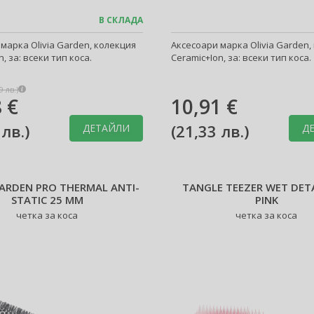
В СКЛАДА
марка Olivia Garden, колекция
Аксесоари марка Olivia Garden,
, за: всеки тип коса.
Ceramic+Ion, за: всеки тип коса.
9 лв.
)
 €
10,91 €
 лв.
)
(
21,33 лв.
)
ДЕТАЙЛИ
Д
GARDEN PRO THERMAL ANTI-
TANGLE TEEZER WET DET
STATIC 25 MM
PINK
четка за коса
четка за коса