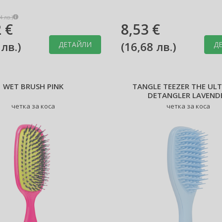
4 лв.
)
 €
8,53 €
 лв.
)
(
16,68 лв.
)
ДЕТАЙЛИ
Д
WET BRUSH PINK
TANGLE TEEZER THE UL
DETANGLER LAVEND
четка за коса
четка за коса