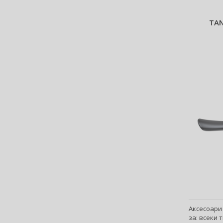
TAN
Аксесоари 
за: всеки т