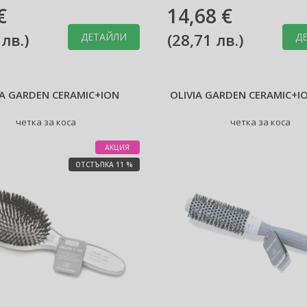
€
14,68 €
 лв.
)
(
28,71 лв.
)
ДЕТАЙЛИ
Д
IA GARDEN CERAMIC+ION
OLIVIA GARDEN CERAMIC+I
четка за коса
четка за коса
АКЦИЯ
ОТСТЪПКА 11 %