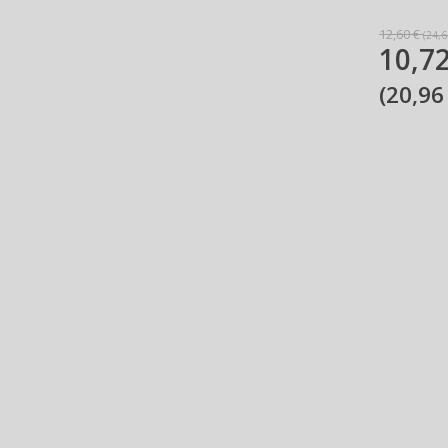
12,60 €
(
24,6
10,72
(
20,96