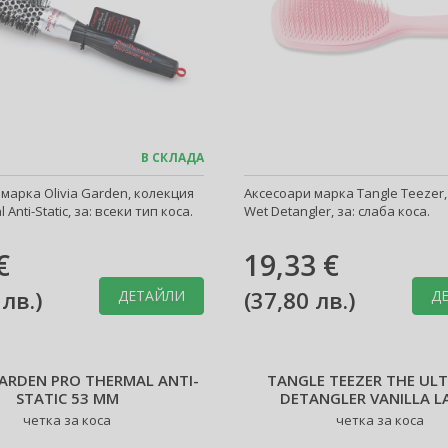
В СКЛАДА
марка Olivia Garden, колекция
Аксесоари марка Tangle Teezer
 Anti-Static, за: всеки тип коса.
Wet Detangler, за: слаба коса.
€
19,33 €
 лв.
)
(
37,80 лв.
)
ДЕТАЙЛИ
Д
GARDEN PRO THERMAL ANTI-
TANGLE TEEZER THE UL
STATIC 53 MM
DETANGLER VANILLA L
четка за коса
четка за коса