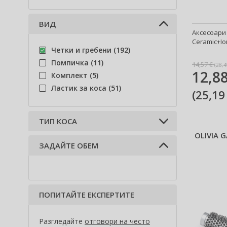
Moroccanoil (5)
Olivia Garden (75)
ВИД
Аксесоари 
Paul Mitchell (3)
Ceramic+Ion
Tangle Angel (4)
Четки и гребени (192)
Tangle Teezer (54)
Помпичка (11)
14,57 €
(
28,4
12,88
Wet Brush (15)
Комплект (5)
Ластик за коса (51)
(
25,19
ТИП КОСА
OLIVIA 
ЗАДАЙТЕ ОБЕМ
Всеки тип коса (173)
Гъста коса (3)
Фина коса (8)
Непокорна коса (1)
ПОПИТАЙТЕ ЕКСПЕРТИТЕ
Нормална коса (7)
Суха коса (1)
Разгледайте
отговори на често
Чуплива и къдрава коса (7)