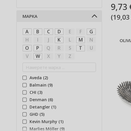
9,73 
(
19,03
МАРКА
A
B
C
D
E
F
G
H
I
J
K
L
M
N
OLIV
O
P
Q
R
S
T
U
V
W
X
Y
Z
Aveda (2)
Balmain (9)
CHI (3)
Denman (6)
Detangler (1)
GHD (5)
Kevin Murphy (1)
Marlies Möller (9)