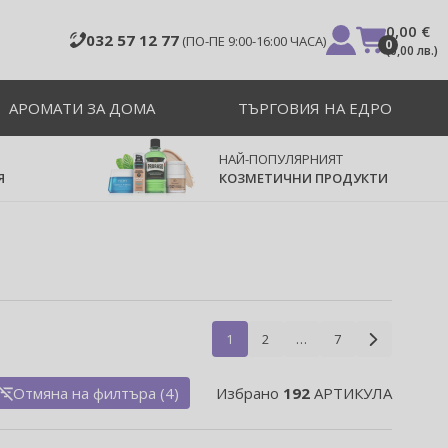
0,00 €
032 57 12 77
(ПО-ПЕ 9:00-16:00 ЧАСА)
0
(
0,00 лв.
)
АРОМАТИ ЗА ДОМА
ТЪРГОВИЯ НА ЕДРО
НАЙ-ПОПУЛЯРНИЯТ
Я
КОЗМЕТИЧНИ ПРОДУКТИ
1
2
…
7
Отмяна на филтъра (4)
Избрано
192
АРТИКУЛА