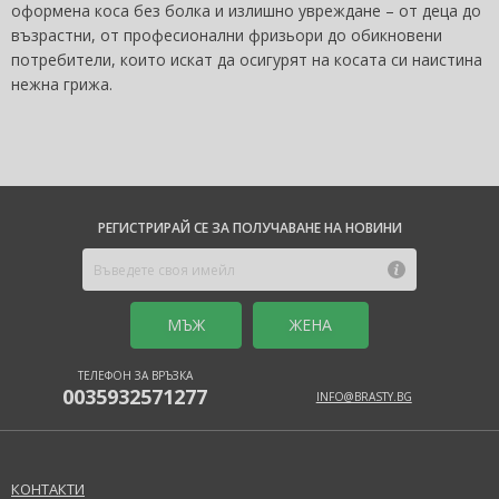
оформена коса без болка и излишно увреждане – от деца до
възрастни, от професионални фризьори до обикновени
потребители, които искат да осигурят на косата си наистина
нежна грижа.
РЕГИСТРИРАЙ СЕ ЗА ПОЛУЧАВАНЕ НА НОВИНИ
MЪЖ
ЖЕНА
ТЕЛЕФОН ЗА ВРЪЗКА
0035932571277
INFO@BRASTY.BG
КОНТАКТИ