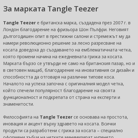
За марката Tangle Teezer
Tangle Teezer
е британска марка, създадена през 2007 г. в
Лондон благодарение на фризьора Шон Пълфри. Неговият
дългогодишен опит в престижни салони и стремежът му да
намери революционно решение за лесно разресване на
косата доведоха до създаването на емблематичната четка,
която промени начина на ежедневната грижа за косата.
Марката бързо се утвърди не само на британския пазар, но и
в световен мащаб, благодарение на иновативния си дизайн и
способността да отговаря на различни типове коса.
Началото на успеха започна с оригиналния модел четка,
който спечели популярност благодарение на своята
функционалност и подкрепата от страна на експерти и
знаменитости.
Философията на
Tangle Teezer
се основава на простота,
иновация и акцент върху здравето на косата. Всички
продукти са разработени с грижа за косата – специално
оформени зъбци на четките минимизират чупенето,