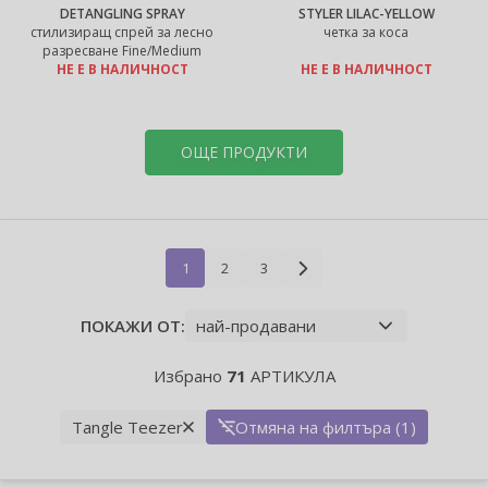
DETANGLING SPRAY
STYLER LILAC-YELLOW
стилизиращ спрей за лесно
четка за коса
разресване Fine/Medium
НЕ Е В НАЛИЧНОСТ
НЕ Е В НАЛИЧНОСТ
ОЩЕ ПРОДУКТИ
1
2
3
ПОКАЖИ ОТ:
Избрано
71
АРТИКУЛА
Tangle Teezer
Отмяна на филтъра (1)