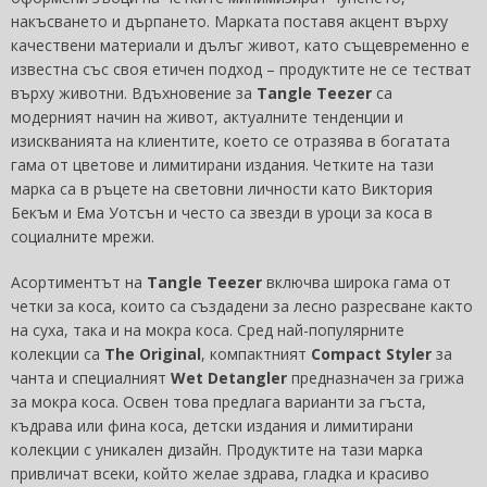
накъсването и дърпането. Марката поставя акцент върху
качествени материали и дълъг живот, като същевременно е
известна със своя етичен подход – продуктите не се тестват
върху животни. Вдъхновение за
Tangle Teezer
са
модерният начин на живот, актуалните тенденции и
изискванията на клиентите, което се отразява в богатата
гама от цветове и лимитирани издания. Четките на тази
марка са в ръцете на световни личности като Виктория
Бекъм и Ема Уотсън и често са звезди в уроци за коса в
социалните мрежи.
Асортиментът на
Tangle Teezer
включва широка гама от
четки за коса, които са създадени за лесно разресване както
на суха, така и на мокра коса. Сред най-популярните
колекции са
The Original
, компактният
Compact Styler
за
чанта и специалният
Wet Detangler
предназначен за грижа
за мокра коса. Освен това предлага варианти за гъста,
къдрава или фина коса, детски издания и лимитирани
колекции с уникален дизайн. Продуктите на тази марка
привличат всеки, който желае здрава, гладка и красиво