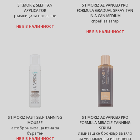
ST.MORIZ SELF TAN
ST.MORIZ ADVANCED PRO
APPLICATOR
FORMULA GRADUAL SPRAY TAN
ръкавици за нанасяне
IN A CAN MEDIUM
спрей за загар
НЕ Е В НАЛИЧНОСТ
НЕ Е В НАЛИЧНОСТ
ST.MORIZ FAST SELF TANNING
ST.MORIZ ADVANCED PRO
MOUSSE
FORMULA MIRACLE TANNING
автобронзираща пяна за
SERUM
бърз тен
измиващ се бронзър за тяло
НЕ Е В НАЛИЧНОСТ
за уеднаквена и изсветлена