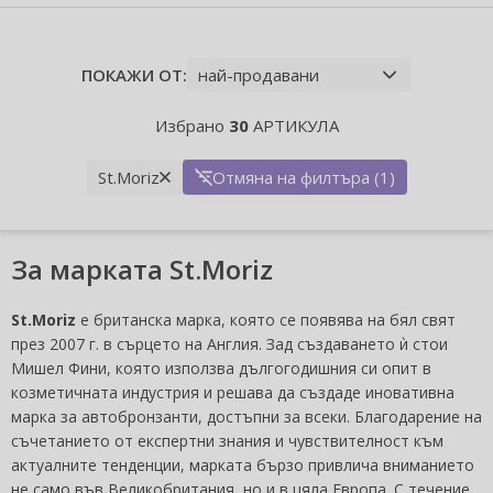
ПОКАЖИ ОТ:
Избрано
30
АРТИКУЛА
St.Moriz
Отмяна на филтъра (1)
За марката St.Moriz
St.Moriz
е британска марка, която се появява на бял свят
през 2007 г. в сърцето на Англия. Зад създаването ѝ стои
Мишел Фини, която използва дългогодишния си опит в
козметичната индустрия и решава да създаде иновативна
марка за автобронзанти, достъпни за всеки. Благодарение на
съчетанието от експертни знания и чувствителност към
актуалните тенденции, марката бързо привлича вниманието
не само във Великобритания, но и в цяла Европа. С течение