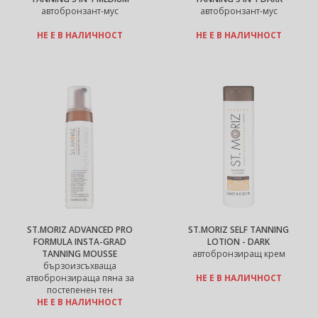
автобронзант-мус
автобронзант-мус
НЕ Е В НАЛИЧНОСТ
НЕ Е В НАЛИЧНОСТ
ST.MORIZ ADVANCED PRO
ST.MORIZ SELF TANNING
FORMULA INSTA-GRAD
LOTION - DARK
TANNING MOUSSE
автобронзиращ крем
бързоизсъхваща
атвобронзираща пяна за
НЕ Е В НАЛИЧНОСТ
постепенен тен
НЕ Е В НАЛИЧНОСТ