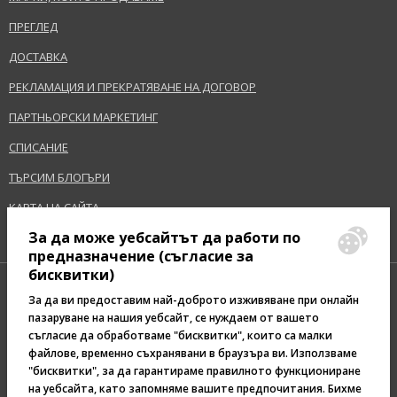
ПРЕГЛЕД
ДОСТАВКА
РЕКЛАМАЦИЯ И ПРЕКРАТЯВАНЕ НА ДОГОВОР
ПАРТНЬОРСКИ МАРКЕТИНГ
СПИСАНИЕ
ТЪРСИМ БЛОГЪРИ
КАРТА НА САЙТА
За да може уебсайтът да работи по
предназначение (съгласие за
бисквитки)
За да ви предоставим най-доброто изживяване при онлайн
пазаруване на нашия уебсайт, се нуждаем от вашето
съгласие да обработваме "бисквитки", които са малки
Pazaruvaj - Надежден
файлове, временно съхранявани в браузъра ви. Използваме
помощник за покупки
"бисквитки", за да гарантираме правилното функциониране
на уебсайта, като запомняме вашите предпочитания. Бихме