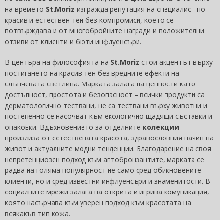
на времето
St.Moriz
изгражда репутация на специалист по
красив и естествен тен без компромиси, което се
потвърждава и от многобройните награди и положителни
отзиви от клиенти и бюти инфлуенсъри.
В центъра на философията на
St.Moriz
стои акцентът върху
постигането на красив тен без вредните ефекти на
слънчевата светлина. Марката залага на ценности като
достъпност, простота и безопасност – всички продукти са
дерматологично тествани, не са тествани върху животни и
постепенно се насочват към екологично щадящи съставки и
опаковки. Вдъхновението за отделните
колекции
произлиза от естествената красота, здравословния начин на
живот и актуалните модни тенденции. Благодарение на своя
непретенциозен подход към автобронзантите, марката се
радва на голяма популярност не само сред обикновените
клиенти, но и сред известни инфлуенсъри и знаменитости. В
социалните мрежи залага на открита и игрива комуникация,
която насърчава към уверен подход към красотата на
всякакъв тип кожа.