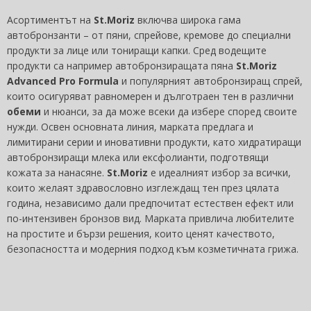
Асортиментът на
St.Moriz
включва широка гама
автобронзанти – от пяни, спрейове, кремове до специални
продукти за лице или тониращи капки. Сред водещите
продукти са например автобронзиращата пяна
St.Moriz
Advanced Pro Formula
и популярният автобронзиращ спрей,
които осигуряват равномерен и дълготраен тен в различни
обеми
и нюанси, за да може всеки да избере според своите
нужди. Освен основната линия, марката предлага и
лимитирани серии и иновативни продукти, като хидратиращи
автобронзиращи млека или ексфолианти, подготвящи
кожата за нанасяне.
St.Moriz
е идеалният избор за всички,
които желаят здравословно изглеждащ тен през цялата
година, независимо дали предпочитат естествен ефект или
по-интензивен бронзов вид. Марката привлича любителите
на простите и бързи решения, които ценят качеството,
безопасността и модерния подход към козметичната грижа.