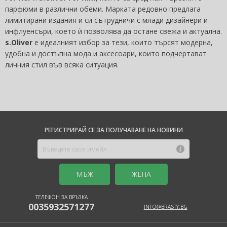
парфюми в различни обеми. Марката редовно предлага
лимитирани издания и си сътрудничи с млади дизайнери и
инфлуенсъри, което ѝ позволява да остане свежа и актуална.
s.Oliver
е идеалният избор за тези, които търсят модерна,
удобна и достъпна мода и аксесоари, които подчертават
личния стил във всяка ситуация.
РЕГИСТРИРАЙ СЕ ЗА ПОЛУЧАВАНЕ НА НОВИНИ
MЪЖ
ЖЕНА
ТЕЛЕФОН ЗА ВРЪЗКА
0035932571277
INFO@BRASTY.BG