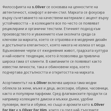
Философията на
s.Oliver
се основава на ценностите на
автентичност, комфорт и вечен стил. Марката се фокусира
върху съчетаването на качествени материали с акцент върху
устойчивостта – в колекциите все по-често се появяват
рециклирани и органични текстили. Етичният подход към
производството и уважението към околната среда са
ключови за марката, което се отразява и в модерния дизайн
и достъпната елегантност, която никога не излиза от мода.
Вдъхновение черпи от ежедневния живот, градската култура
и най-новите тенденции, което ѝ позволява да привлича
широка гама от клиенти. В кампаниите се появяват както
известни личности, така и обикновени хора, което
подчертава достъпността и откритостта на марката.
Асортиментът на
s.Oliver
включва широка гама модни
облекла за жени, мъже и деца, аксесоари, обувки, часовници,
както и популярни парфюми. Сред флагманските продукти са
например колекциите дамски и мъжки дънки, удобни
пуловери, якета и обувки, но също и аромати като
s.Oliver
For Her
и
s.Oliver For Him
, които са сред най-търсените