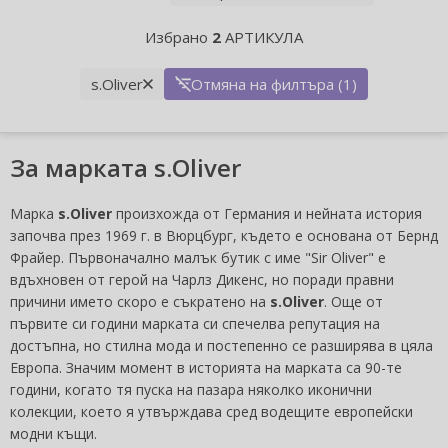
Избрано
2
АРТИКУЛА
s.Oliver
Отмяна на филтъра (1)
За марката s.Oliver
Марка
s.Oliver
произхожда от Германия и нейната история
започва през 1969 г. в Вюрцбург, където е основана от Бернд
Фрайер. Първоначално малък бутик с име "Sir Oliver" е
вдъхновен от герой на Чарлз Дикенс, но поради правни
причини името скоро е съкратено на
s.Oliver
. Още от
първите си години марката си спечелва репутация на
достъпна, но стилна мода и постепенно се разширява в цяла
Европа. Значим момент в историята на марката са 90-те
години, когато тя пуска на пазара няколко иконични
колекции, което я утвърждава сред водещите европейски
модни къщи.