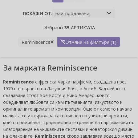
ПОКАЖИ ОТ:
Избрано
35
АРТИКУЛА
Reminiscence
Отмяна на филтъра (1)
За марката Reminiscence
Reminiscence
е френска марка парфюми, създадена през
1970 г. в сърцето на Лазурния бряг, в Антиб. Зад нейното
създаване стоят Зое Косте и Нино Амадео, които
обединяват любовта си към пътуванията, изкуството и
оригиналните ароматни композиции. Още от самото начало
марката се утвърждава като пионер на уникални аромати,
които преминават традиционните граници на парфюмерията.
Благодарение на уникалните съставки и новаторския дизайн
на флаконите,
Reminiscence
скоро завладява водещо място