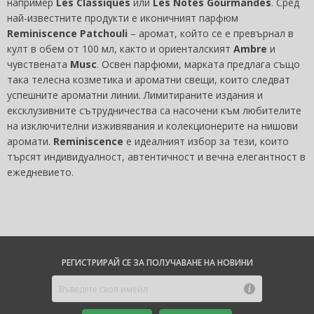
например
Les Classiques
или
Les Notes Gourmandes
. Сред
най-известните продукти е иконичният парфюм
Reminiscence Patchouli
– аромат, който се е превърнал в
култ в обем от 100 мл, както и ориенталският
Ambre
и
чувствената
Musc
. Освен парфюми, марката предлага също
така телесна козметика и ароматни свещи, които следват
успешните ароматни линии. Лимитираните издания и
ексклузивните сътрудничества са насочени към любителите
на изключителни изживявания и колекционерите на нишови
аромати.
Reminiscence
е идеалният избор за тези, които
търсят индивидуалност, автентичност и вечна елегантност в
ежедневието.
РЕГИСТРИРАЙ СЕ ЗА ПОЛУЧАВАНЕ НА НОВИНИ