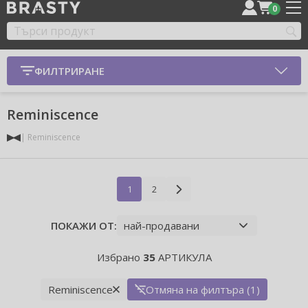
0
ФИЛТРИРАНЕ
Reminiscence
Reminiscence
1
2
ПОКАЖИ ОТ:
Избрано
35
АРТИКУЛА
Reminiscence
Отмяна на филтъра (1)