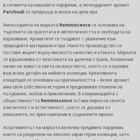
в сегмента на нишовите парфюми, а легендарният аромат
Patchouli
се превръща в икона на цяла ера.
Философията на марката
Reminiscence
се основава на
търсенето на красотата в автентичността и свободата на
изразяване. Ароматите се създават с уважение към
природните материали и при тяхното производство се
поставя акцент върху високото качество и етиката. Марката
се вдъхновява от екзотиката на далечни страни, бохемския
начин на живот и света на изкуството, което се отразява
във всеки детайл на нейните колекции. Креативната
концепция се основава на оригиналността – всеки аромат
има своя собствена история и предизвиква спомени за
пътувания, любов и приключения. В комуникацията с
обществеността
Reminiscence
остава вярна на своята
елегантност и естественост, което се доказва от
изисканите, но ярки кампании в социалните мрежи.
Асортиментът на марката включва предимно парфюми,
които са разделени на няколко характерни колекции, като