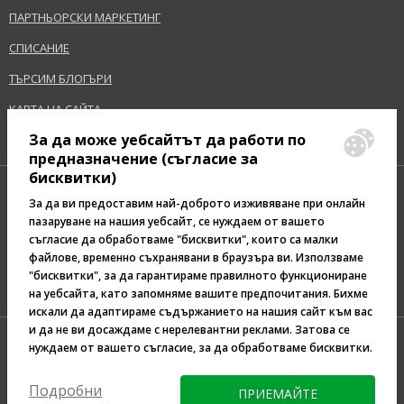
ПАРТНЬОРСКИ МАРКЕТИНГ
СПИСАНИЕ
ТЪРСИМ БЛОГЪРИ
КАРТА НА САЙТА
За да може уебсайтът да работи по
предназначение (съгласие за
бисквитки)
За да ви предоставим най-доброто изживяване при онлайн
пазаруване на нашия уебсайт, се нуждаем от вашето
съгласие да обработваме "бисквитки", които са малки
Pazaruvaj - Надежден
файлове, временно съхранявани в браузъра ви. Използваме
помощник за покупки
"бисквитки", за да гарантираме правилното функциониране
на уебсайта, като запомняме вашите предпочитания. Бихме
искали да адаптираме съдържанието на нашия сайт към вас
и да не ви досаждаме с нерелевантни реклами. Затова се
нуждаем от вашето съгласие, за да обработваме бисквитки.
Подробни
ПРИЕМАЙТЕ