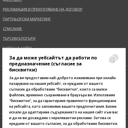
РЕКЛАМАЦИЯ И ПРЕКРАТЯВАНЕ НА ДОГОВОР
ПАРТНЬОРСКИ МАРКЕТИНГ
СПИСАНИЕ
ТЪРСИМ БЛОГЪРИ
КАРТА НА САЙТА
За да може уебсайтът да работи по
предназначение (съгласие за
бисквитки)
За да ви предоставим най-доброто изживяване при онлайн
пазаруване на нашия уебсайт, се нуждаем от вашето
съгласие да обработваме "бисквитки", които са малки
Pazaruvaj - Надежден
файлове, временно съхранявани в браузъра ви. Използваме
помощник за покупки
"бисквитки", за да гарантираме правилното функциониране
на уебсайта, като запомняме вашите предпочитания. Бихме
искали да адаптираме съдържанието на нашия сайт към вас
и да не ви досаждаме с нерелевантни реклами. Затова се
нуждаем от вашето съгласие, за да обработваме бисквитки.