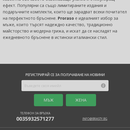
ефект. Популярни са също лимитираните издания и
подаръчните комплекти, които ще зарадват всеки почитател
на перфектното бръснене.
Proraso
е идеалният избор за
мъже, които търсят надеждно качество, традиционно
майсторство и модерна грижа, и искат да се насладят на
ежедневното бръснене в истински италиански стил.
РЕГИСТРИРАЙ СЕ ЗА ПОЛУЧАВАНЕ НА НОВИНИ
MЪЖ
ЖЕНА
ТЕЛЕФОН ЗА ВРЪЗКА
0035932571277
INFO@BRASTY.BG