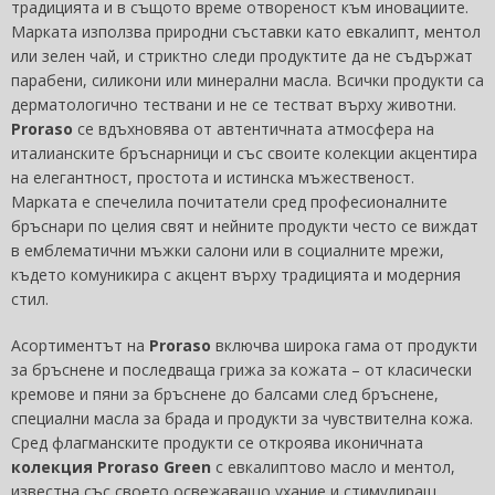
традицията и в същото време отвореност към иновациите.
Марката използва природни съставки като евкалипт, ментол
или зелен чай, и стриктно следи продуктите да не съдържат
парабени, силикони или минерални масла. Всички продукти са
дерматологично тествани и не се тестват върху животни.
Proraso
се вдъхновява от автентичната атмосфера на
италианските бръснарници и със своите колекции акцентира
на елегантност, простота и истинска мъжественост.
Марката е спечелила почитатели сред професионалните
бръснари по целия свят и нейните продукти често се виждат
в емблематични мъжки салони или в социалните мрежи,
където комуникира с акцент върху традицията и модерния
стил.
Асортиментът на
Proraso
включва широка гама от продукти
за бръснене и последваща грижа за кожата – от класически
кремове и пяни за бръснене до балсами след бръснене,
специални масла за брада и продукти за чувствителна кожа.
Сред флагманските продукти се откроява иконичната
колекция Proraso Green
с евкалиптово масло и ментол,
известна със своето освежаващо ухание и стимулиращ