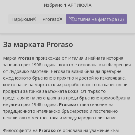
Избрано
1
АРТИКУЛА
Парфюми
Proraso
Отмяна на филтъра (2)
За марката Proraso
Марка
Proraso
произхожда от Италия и нейната история
започва през 1908 година, когато е основана във Флоренция
от Лудовико Мартели. Неговата визия била да превърне
ежедневното бръснене в приятно и достойно изживяване,
което насочва марката към разработването на качествени
продукти за грижа за мъжката кожа. От първото
представяне на легендарната преди бръснене кремообразна
емулсия през 1948 година,
Proraso
става синоним на
традиционното италианско бръснарство и постепенно
печели както местно, така и международно признание.
Философията на
Proraso
се основава на уважение към