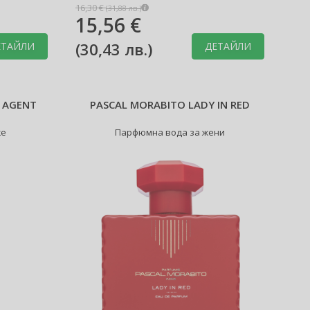
16,30 €
(
31,88 лв.
)
15,56 €
(
30,43 лв.
)
ЕТАЙЛИ
ДЕТАЙЛИ
 AGENT
PASCAL MORABITO LADY IN RED
же
Парфюмна вода за жени