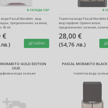
В СКЛАДА 2 БР
В С
ода Pascal Morabito , вид
Тоалетна вода Pascal Morabito B
ладък, предназначен: за жени,
вид парфюм: Ориенталски,
: 95 ml.
предназначен: за мъже, количе
ml.
 €
28,00 €
 лв.
)
(
54,76 лв.
)
ДЕТАЙЛИ
Д
 MORABITO GOLD EDITION
PASCAL MORABITO BLACK
OUD
арфюмна вода за мъже
тоалетна вода за мъ