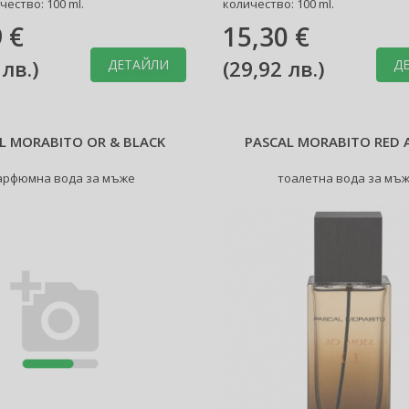
чество: 100 ml.
количество: 100 ml.
 €
15,30 €
 лв.
)
(
29,92 лв.
)
ДЕТАЙЛИ
Д
L MORABITO OR & BLACK
PASCAL MORABITO RED 
арфюмна вода за мъже
тоалетна вода за мъ