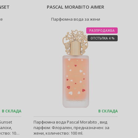
NSET
PASCAL MORABITO AIMER
же
Парфюмна вода за жени
РАЗПРОДАЖБА
ОТСТЪПКА 4 %
В СКЛАДА
В СКЛАДА
Sunset
Парфюмна вода Pascal Morabito , вид
алски,
парфюм: Флорален, предназначен: за
ство: 100
жени, количество: 100 ml.