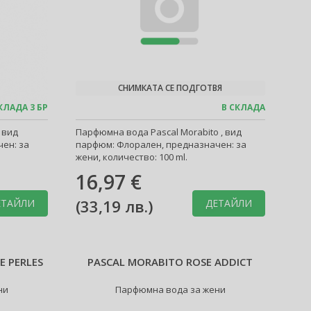
СНИМКАТА СЕ ПОДГОТВЯ
КЛАДА 3 БР
В СКЛАДА
 вид
Парфюмна вода Pascal Morabito , вид
ен: за
парфюм: Флорален, предназначен: за
жени, количество: 100 ml.
16,97 €
(
33,19 лв.
)
ЕТАЙЛИ
ДЕТАЙЛИ
E PERLES
PASCAL MORABITO ROSE ADDICT
ни
Парфюмна вода за жени