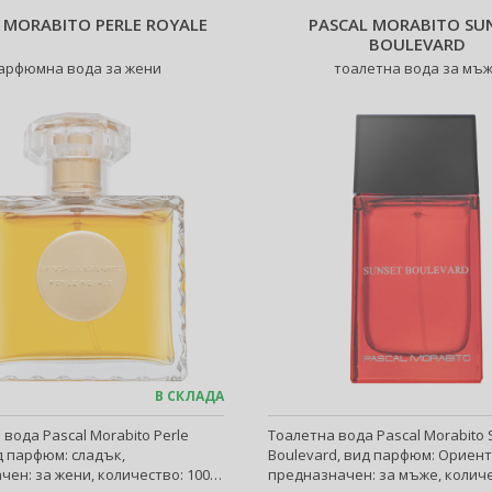
 MORABITO PERLE ROYALE
PASCAL MORABITO SU
BOULEVARD
арфюмна вода за жени
тоалетна вода за мъ
В СКЛАДА
ода Pascal Morabito Perle
Тоалетна вода Pascal Morabito 
д парфюм: сладък,
Boulevard, вид парфюм: Ориент
ен: за жени, количество: 100
предназначен: за мъже, количе