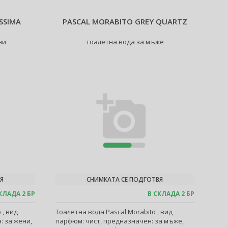
SSIMA
PASCAL MORABITO GREY QUARTZ
ни
тоалетна вода за мъже
Я
СНИМКАТА СЕ ПОДГОТВЯ
КЛАДА 2 БР
В СКЛАДА 2 БР
 , вид
Тоалетна вода Pascal Morabito , вид
 за жени,
парфюм: чист, предназначен: за мъже,