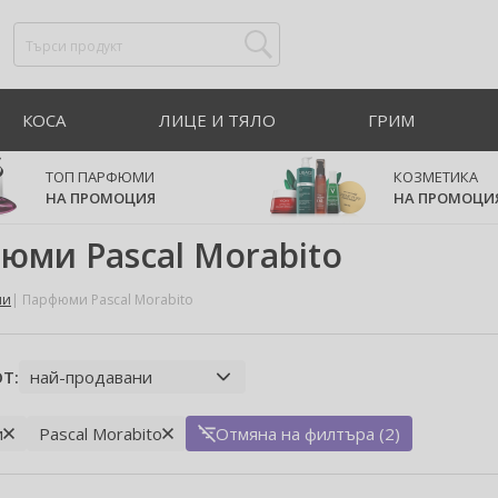
КОСА
ЛИЦЕ И ТЯЛО
ГРИМ
ТОП ПАРФЮМИ
КОЗМЕТИКА
НА ПРОМОЦИЯ
НА ПРОМОЦИ
юми Pascal Morabito
ми
Парфюми Pascal Morabito
Т:
и
Pascal Morabito
Отмяна на филтъра (2)