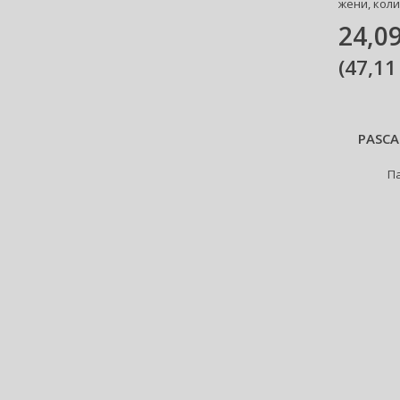
жени, коли
Carrera (11)
24,09
Cartier (66)
Carven (6)
(
47,11
Caudalie (3)
Celine Dion (12)
Cerruti (22)
PASCA
Chanel (121)
Charriol (1)
П
Chloé (77)
Chopard (50)
Christian Audigier (11)
Christian Lacroix (2)
Christina Aguilera (30)
Clarins (3)
Clean (44)
Clinique (17)
Coach (31)
Costume National (14)