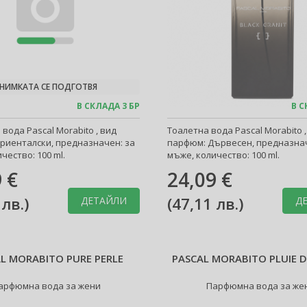
НИМКАТА СЕ ПОДГОТВЯ
В СКЛАДА 3 БР
В С
ода Pascal Morabito , вид
Тоалетна вода Pascal Morabito ,
риенталски, предназначен: за
парфюм: Дървесен, предназнач
чество: 100 ml.
мъже, количество: 100 ml.
 €
24,09 €
 лв.
)
(
47,11 лв.
)
ДЕТАЙЛИ
Д
L MORABITO PURE PERLE
PASCAL MORABITO PLUIE D
арфюмна вода за жени
Парфюмна вода за же