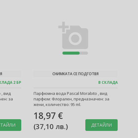
Я
СНИМКАТА СЕ ПОДГОТВЯ
КЛАДА 2 БР
В СКЛАДА
 , вид
Парфюмна вода Pascal Morabito , вид
ен: за
парфюм: Флорален, предназначен: за
жени, количество: 95 ml.
18,97 €
(
37,10 лв.
)
ЕТАЙЛИ
ДЕТАЙЛИ