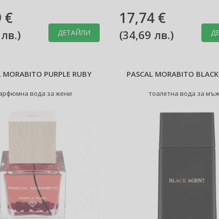
ml.
 €
17,74 €
 лв.
)
(
34,69 лв.
)
ДЕТАЙЛИ
Д
L MORABITO PURPLE RUBY
PASCAL MORABITO BLACK
арфюмна вода за жени
тоалетна вода за мъ