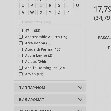
ml.
O
P
Q
R
S
T
U
17,79
V
W
X
Y
Z
4
(
34,79
4711 (53)
Abercrombie & Fitch (29)
PASCA
Acca Kappa (3)
П
Acqua di Parma (106)
Adam Levine (2)
Adidas (246)
Adolfo Dominguez (29)
Adyan (81)
Afnan (94)
Agent Provocateur (13)
ТИП ПАРФЮМ
Aigner (42)
Ajmal (85)
BИД АРОМАТ
Парфюмна вода EDP (18)
Al Haramain (202)
Тоалетна вода EDT (7)