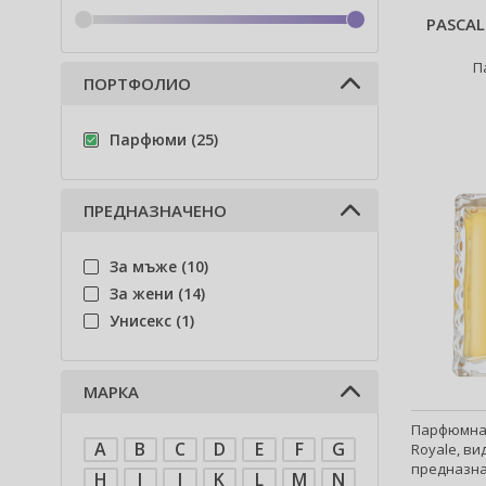
PASCAL
П
ПОРТФОЛИО
Парфюми (25)
ПРЕДНАЗНАЧЕНО
За мъже (10)
За жени (14)
Унисекс (1)
МАРКА
Парфюмна в
A
B
C
D
E
F
G
Royale, ви
предназнач
H
I
J
K
L
M
N