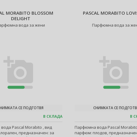
AL MORABITO BLOSSOM
PASCAL MORABITO LOVI
DELIGHT
арфюмна вода за жени
Парфюмна вода за же
НИМКАТА СЕ ПОДГОТВЯ
СНИМКАТА СЕ ПОДГОТВ
В СКЛАДА
В С
ода Pascal Morabito , вид
Парфюмна вода Pascal Morabito
лорален, предназначен: за
парфюм: плодов, предназначен: