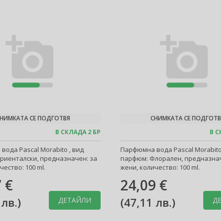
НИМКАТА СЕ ПОДГОТВЯ
СНИМКАТА СЕ ПОДГОТВ
В СКЛАДА 2 БР
В С
ода Pascal Morabito , вид
Парфюмна вода Pascal Morabito
риенталски, предназначен: за
парфюм: Флорален, предназнач
чество: 100 ml.
жени, количество: 100 ml.
 €
24,09 €
 лв.
)
(
47,11 лв.
)
ДЕТАЙЛИ
Д