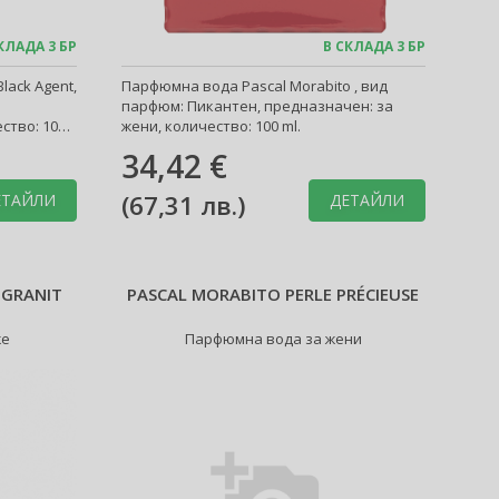
КЛАДА 3 БР
В СКЛАДА 3 БР
lack Agent,
Парфюмна вода Pascal Morabito , вид
парфюм: Пикантен, предназначен: за
ство: 100
жени, количество: 100 ml.
34,42 €
(
67,31 лв.
)
ЕТАЙЛИ
ДЕТАЙЛИ
 GRANIT
PASCAL MORABITO PERLE PRÉCIEUSE
же
Парфюмна вода за жени