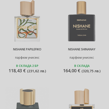
NISHANE PAPILEFIKO
NISHANE SHINANAY
парфюм унисекс
парфюм унисекс
В СКЛАДА 2 БР
В СКЛАДА
118,43 €
164,00 €
(
231,62 лв.
)
(
320,75 лв.
)