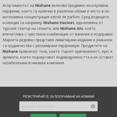
Асортиментът на
Nishane
включва предимно ексклузивни
парфюми, които са налични в различни обеми и често в по-
интензивна концентрация extrait de parfum. Сред водещите
колекции са например
Nishane Hacivat
, вдъхновена от
турския театър на сенките, или
Nishane Ani
, която
впечатлява с чувствена комбинация от ванилия и подправки.
Марката редовно представя лимитирани издания и уникални
сътрудничества с реномирани парфюмери. Продуктите на
Nishane
привличат тези, които търсят оригиналност, лукс и
аромати, които подчертават индивидуалността и не остават
незабелязани в никаква компания.
РЕГИСТРИРАЙ СЕ ЗА ПОЛУЧАВАНЕ НА НОВИНИ