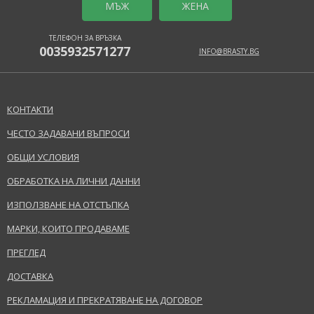
MЪЖ
ЖЕНА
ТЕЛЕФОН ЗА ВРЪЗКА
0035932571277
INFO@BRASTY.BG
КОНТАКТИ
ЧЕСТО ЗАДАВАНИ ВЪПРОСИ
ОБЩИ УСЛОВИЯ
ОБРАБОТКА НА ЛИЧНИ ДАННИ
ИЗПОЛЗВАНЕ НА ОТСТЪПКА
МАРКИ, КОИТО ПРОДАВАМЕ
ПРЕГЛЕД
ДОСТАВКА
РЕКЛАМАЦИЯ И ПРЕКРАТЯВАНЕ НА ДОГОВОР