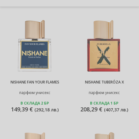
NISHANE FAN YOUR FLAMES
NISHANE TUBERÓZA X
парфюм унисекс
парфюм унисекс
В СКЛАДА 2 БР
В СКЛАДА 1 БР
149,39 €
208,29 €
(
292,18 лв.
)
(
407,37 лв.
)