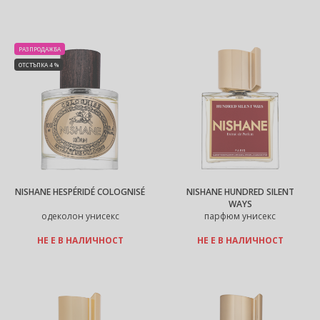
РАЗПРОДАЖБА
ОТСТЪПКА 4 %
NISHANE HESPÉRIDÉ COLOGNISÉ
NISHANE HUNDRED SILENT
WAYS
одеколон унисекс
парфюм унисекс
НЕ Е В НАЛИЧНОСТ
НЕ Е В НАЛИЧНОСТ