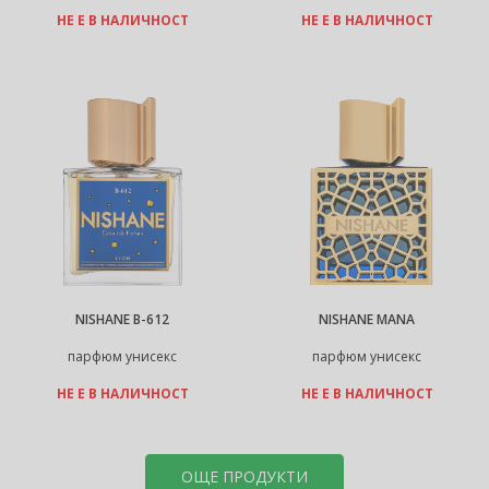
НЕ Е В НАЛИЧНОСТ
НЕ Е В НАЛИЧНОСТ
NISHANE B-612
NISHANE MANA
парфюм унисекс
парфюм унисекс
НЕ Е В НАЛИЧНОСТ
НЕ Е В НАЛИЧНОСТ
ОЩЕ ПРОДУКТИ