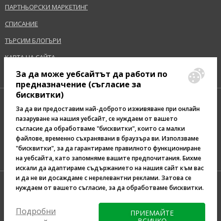
ПАРТНЬОРСКИ МАРКЕТИНГ
СПИСАНИЕ
ТЪРСИМ БЛОГЪРИ
КАРТА НА САЙТА
За да може уебсайтът да работи по
предназначение (съгласие за
бисквитки)
За да ви предоставим най-доброто изживяване при онлайн
пазаруване на нашия уебсайт, се нуждаем от вашето
съгласие да обработваме "бисквитки", които са малки
Pazaruvaj - Надежден
файлове, временно съхранявани в браузъра ви. Използваме
помощник за покупки
"бисквитки", за да гарантираме правилното функциониране
на уебсайта, като запомняме вашите предпочитания. Бихме
искали да адаптираме съдържанието на нашия сайт към вас
и да не ви досаждаме с нерелевантни реклами. Затова се
нуждаем от вашето съгласие, за да обработваме бисквитки.
Подробни
ПРИЕМАЙТЕ
ВСИЧКО