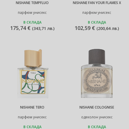
NISHANE TEMPFLUO
NISHANE FAN YOUR FLAMES X
парфюм унисекс
парфюм унисекс
В СКЛАДА
В СКЛАДА
175,74 €
102,59 €
(
343,71 лв.
)
(
200,64 лв.
)
NISHANE TERO
NISHANE COLOGNISE
парфюм унисекс
одеколон унисекс
В СКЛАДА
В СКЛАДА