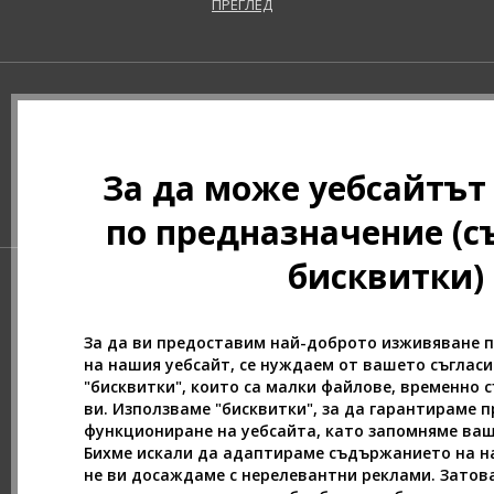
ПРЕГЛЕД
Beverly Hills Polo Club (11)
Beyonce (21)
Bijan (3)
Bill Blass (4)
Billie Eilish (5)
Biotherm (4)
За да може уебсайтът
Blumarine (4)
Bob Mackie (2)
по предназначение (с
Bond No. 9 (83)
Bottega Veneta (22)
бисквитки)
Boucheron (38)
Bourjois (12)
За да ви предоставим най-доброто изживяване 
Britney Spears (40)
на нашия уебсайт, се нуждаем от вашето съглас
Bruno Banani (76)
"бисквитки", които са малки файлове, временно 
Brut (1)
ви. Използваме "бисквитки", за да гарантираме 
Bugatti (4)
функциониране на уебсайта, като запомняме ва
Бихме искали да адаптираме съдържанието на на
Burberry (90)
не ви досаждаме с нерелевантни реклами. Затов
Bvlgari (128)