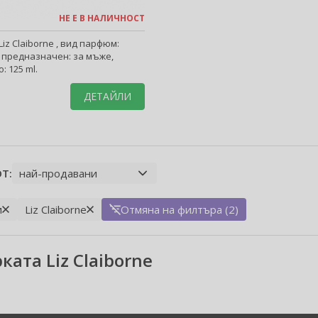
НЕ Е В НАЛИЧНОСТ
iz Claiborne , вид парфюм:
 предназначен: за мъже,
: 125 ml.
ДЕТАЙЛИ
Т:
и
Liz Claiborne
Отмяна на филтъра (2)
ката Liz Claiborne