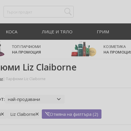
КОСА
ЛИЦЕ И ТЯЛО
ГРИМ
ТОП ПАРФЮМИ
КОЗМЕТИКА
НА ПРОМОЦИЯ
НА ПРОМОЦИ
юми Liz Claiborne
ми
Парфюми Liz Claiborne
Т:
и
Liz Claiborne
Отмяна на филтъра (2)