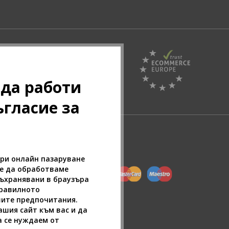
Pazaruvaj - Надежден
 да работи
помощник за покупки
ъгласие за
при онлайн пазаруване
ие да обработваме
съхранявани в браузъра
правилното
шите предпочитания.
шия сайт към вас и да
а се нуждаем от