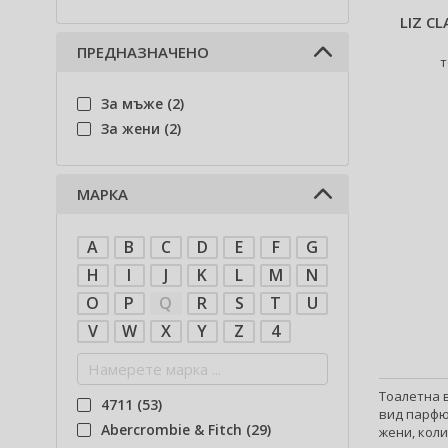
LIZ C
ПРЕДНАЗНАЧЕНО
т
За мъже (2)
За жени (2)
МАРКА
A
B
C
D
E
F
G
H
I
J
K
L
M
N
O
P
Q
R
S
T
U
V
W
X
Y
Z
4
Тоалетна в
4711 (53)
вид парфю
Abercrombie & Fitch (29)
жени, коли