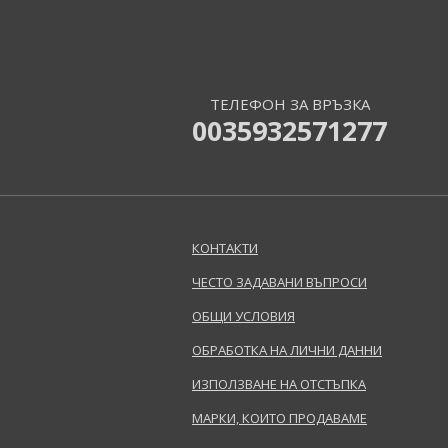
Armand Basi (19)
Armani (Giorgio Armani) (197)
Asdaaf (29)
Atkinsons (33)
ТЕЛЕФОН ЗА ВРЪЗКА
Avril Lavigne (9)
0035932571277
Azha (37)
Azzaro (83)
Baldessarini (35)
Baldinini (1)
Balenciaga (3)
КОНТАКТИ
Balmain (7)
ЧЕСТО ЗАДАВАНИ ВЪПРОСИ
Banana Republic (48)
Bath & Body Works (62)
ОБЩИ УСЛОВИЯ
Bebe (11)
ОБРАБОТКА НА ЛИЧНИ ДАННИ
Benetton (61)
ИЗПОЛЗВАНЕ НА ОТСТЪПКА
Bentley (25)
Betsey Johnson (1)
МАРКИ, КОИТО ПРОДАВАМЕ
Betty Boop (3)