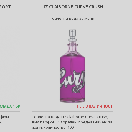
SPORT
LIZ CLAIBORNE CURVE CRUSH
тоалетна вода за жени
КЛАДА 1 БР
НЕ Е В НАЛИЧНОСТ
арфюм:
Тоалетна вода Liz Claiborne Curve Crush,
,
вид парфюм: Флорален, предназначен: за
жени, количество: 100 ml.