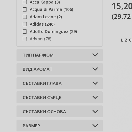
Acca Kappa (3)
15,20
Acqua di Parma (106)
(
29,72
Adam Levine (2)
Adidas (246)
Adolfo Dominguez (29)
Adyan (78)
LIZ 
Afnan (86)
Agent Provocateur (13)
ТИП ПАРФЮМ
Aigner (43)
Ajmal (87)
BИД АРОМАТ
Одеколон (2)
Al Haramain (185)
Тоалетна вода EDT (2)
СЪСТАВКИ ГЛАВА
Al Wataniah (79)
Дървесен (2)
Alberta Ferretti (1)
Флорален (1)
СЪСТАВКИ СЪРЦЕ
Alexander McQueen (2)
бергамот (1)
Билков (1)
Alexandre.J (34)
червена ябълка (1)
СЪСТАВКИ ОСНОВА
Alfred Sung (7)
кедър (2)
розмарин (1)
Alyssa Ashley (50)
кехлибар (1)
РАЗМЕР
мъх (1)
Amouage (81)
бял кактус (1)