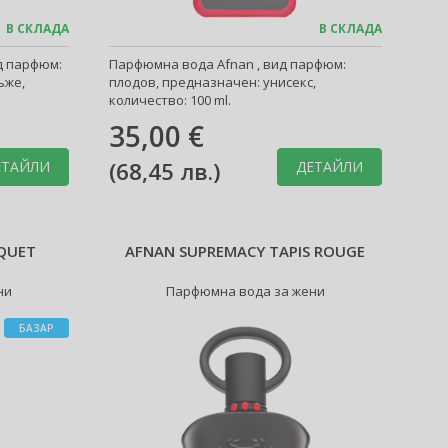
В СКЛАДА
В СКЛАДА
д парфюм:
Парфюмна вода Afnan , вид парфюм:
ъже,
плодов, предназначен: унисекс,
количество: 100 ml.
35,00 €
(
68,45 лв.
)
ЕТАЙЛИ
ДЕТАЙЛИ
QUET
AFNAN SUPREMACY TAPIS ROUGE
ни
Парфюмна вода за жени
БАЗАР