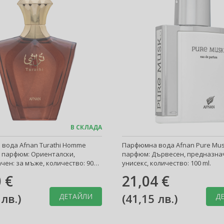
В СКЛАДА
вода Afnan Turathi Homme
Парфюмна вода Afnan Pure Mus
д парфюм: Ориенталски,
парфюм: Дървесен, предназна
чен: за мъже, количество: 90
унисекс, количество: 100 ml.
 €
21,04 €
 лв.
)
(
41,15 лв.
)
ДЕТАЙЛИ
Д