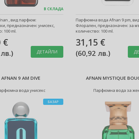
В СКЛАДА
nan , вид парфюм:
Парфюмна вода Afnan 9 pm, ви
ки, предназначен: унисекс,
Флорален, предназначен: за м
: 100 ml.
количество: 100 ml.
 €
31,15 €
 лв.
)
(
60,92 лв.
)
ДЕТАЙЛИ
Д
AFNAN 9 AM DIVE
AFNAN MYSTIQUE BOU
арфюмна вода унисекс
Парфюмна вода за же
БАЗАР