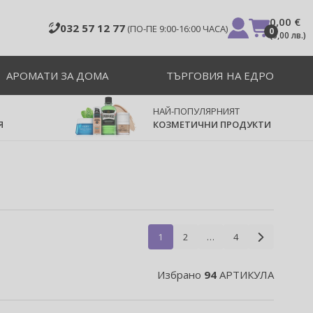
0,00 €
032 57 12 77
(ПО-ПЕ 9:00-16:00 ЧАСА)
0
(
0,00 лв.
)
АРОМАТИ ЗА ДОМА
ТЪРГОВИЯ НА ЕДРО
НАЙ-ПОПУЛЯРНИЯТ
Я
КОЗМЕТИЧНИ ПРОДУКТИ
1
2
…
4
Избрано
94
АРТИКУЛА