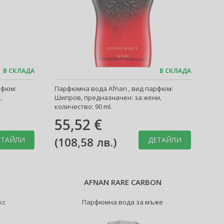
В СКЛАДА
В СКЛАДА
рфюм:
Парфюмна вода Afnan , вид парфюм:
,
Шипров, предназначен: за жени,
количество: 90 ml.
55,52 €
(
108,58 лв.
)
ЕТАЙЛИ
ДЕТАЙЛИ
K
AFNAN RARE CARBON
кс
Парфюмна вода за мъже