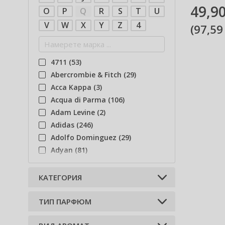
49,90
O
P
Q
R
S
T
U
V
W
X
Y
Z
4
(
97,59
4711 (53)
Abercrombie & Fitch (29)
Acca Kappa (3)
Acqua di Parma (106)
Adam Levine (2)
Adidas (246)
Adolfo Dominguez (29)
Adyan (81)
Afnan (94)
Изберете колекция
КАТЕГОРИЯ
Agent Provocateur (13)
ТИП ПАРФЮМ
Aigner (43)
Арабски парфюми (93)
Ajmal (87)
Нишови парфюми (2)