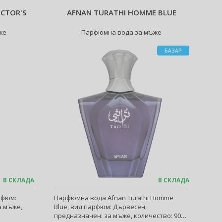
CTOR'S
AFNAN TURATHI HOMME BLUE
же
Парфюмна вода за мъже
БАЗАР
В СКЛАДА
В СКЛАДА
рфюм:
Парфюмна вода Afnan Turathi Homme
а мъже,
Blue, вид парфюм: Дървесен,
предназначен: за мъже, количество: 90