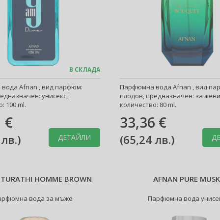
В СКЛАДА
вода Afnan , вид парфюм:
Парфюмна вода Afnan , вид па
едназначен: унисекс,
плодов, предназначен: за жени
: 100 ml.
количество: 80 ml.
 €
33,36 €
 лв.
)
(
65,24 лв.
)
ДЕТАЙЛИ
Д
 TURATHI HOMME BROWN
AFNAN PURE MUS
арфюмна вода за мъже
Парфюмна вода унисе