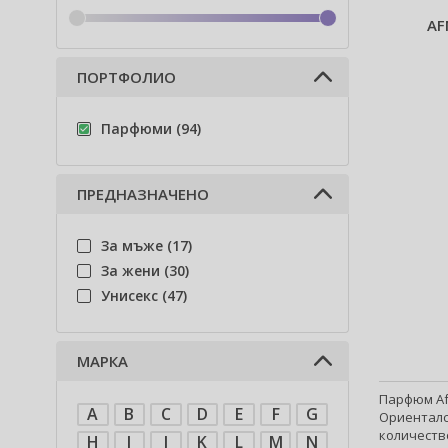
AF
ПОРТФОЛИО
Парфюми (94)
ПРЕДНАЗНАЧЕНО
За мъже (17)
За жени (30)
Унисекс (47)
МАРКА
Парфюм Af
A
B
C
D
E
F
G
Ориенталс
количество
H
I
J
K
L
M
N