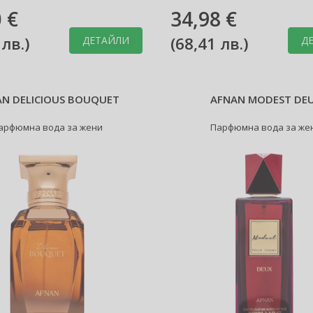
 €
34,98 €
 лв.
)
(
68,41 лв.
)
ДЕТАЙЛИ
Д
N DELICIOUS BOUQUET
AFNAN MODEST DE
арфюмна вода за жени
Парфюмна вода за же