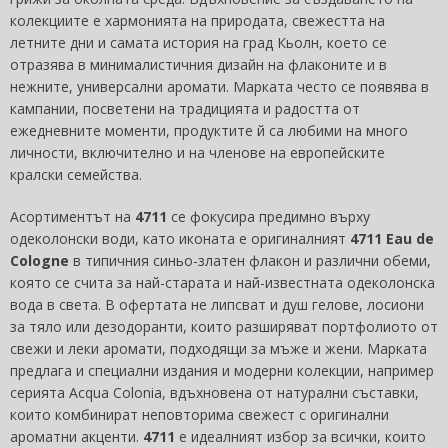
колекциите е хармонията на природата, свежестта на
летните дни и самата история на град Кьолн, което се
отразява в минималистичния дизайн на флаконите и в
нежните, универсални аромати. Марката често се появява в
кампании, посветени на традицията и радостта от
ежедневните моменти, продуктите й са любими на много
личности, включително и на членове на европейските
кралски семейства.
Асортиментът на
4711
се фокусира предимно върху
одеколонски води, като иконата е оригиналният
4711 Eau de
Cologne
в типичния синьо-златен флакон и различни обеми,
която се счита за най-старата и най-известната одеколонска
вода в света. В офертата не липсват и душ гелове, лосиони
за тяло или дезодоранти, които разширяват портфолиото от
свежи и леки аромати, подходящи за мъже и жени. Марката
предлага и специални издания и модерни колекции, например
серията Acqua Colonia, вдъхновена от натурални съставки,
които комбинират неповторима свежест с оригинални
ароматни акценти.
4711
е идеалният избор за всички, които