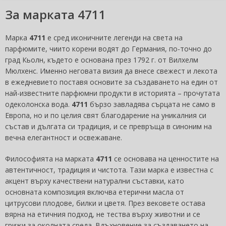
За марката 4711
Марка
4711
е сред иконичните легенди на света на
парфюмите, чиито корени водят до Германия, по-точно до
град Кьолн, където е основана през 1792 г. от Вилхелм
Мюлхенс. Именно неговата визия да внесе свежест и лекота
в ежедневието поставя основите за създаването на един от
най-известните парфюмни продукти в историята – прочутата
одеколонска вода.
4711
бързо завладява сърцата не само в
Европа, но и по целия свят благодарение на уникалния си
състав и дългата си традиция, и се превръща в синоним на
вечна елегантност и освежаване.
Философията на марката
4711
се основава на ценностите на
автентичност, традиция и чистота. Тази марка е известна с
акцент върху качествени натурални съставки, като
основната композиция включва етерични масла от
цитрусови плодове, билки и цветя. През вековете остава
вярна на етичния подход, не тества върху животни и се
грижи за околната среда. Вдъхновение за създаването на