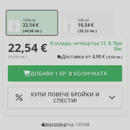
1000 ml
300 ml
22,54 €
10,34 €
(
44,08 лв.
)
(
20,22 лв.
)
22,54 €
В склада, четвъртък 13. 8. При
Вас
Доставка от 4,90 €
(
44,08 лв.
)
(
9,58 лв.
)
ДОБАВИ 1 БР. В КОЛИЧКАТА
КУПИ ПОВЕЧЕ БРОЙКИ И
СПЕСТИ!
Добави в количката 2бр
-3 %
Спестявате 1,35 €
(
2,64 лв.
)
Добави в количката 3бр
-4 %
Watchdog
Код: 123338
Спестявате 2,70 €
(
5,28 лв.
)