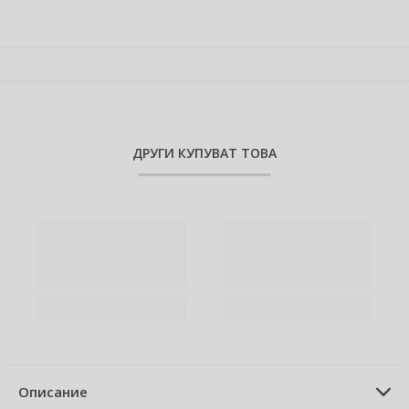
Добави в количката 4бр
-5 %
Спестявате 4,51 €
(
8,82 лв.
)
Добави в количката 5бр
-6 %
Спестявате 6,76 €
(
13,22 лв.
)
ДРУГИ КУПУВАТ ТОВА
Описание