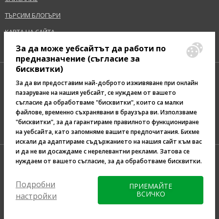
Размер
1000 ml
ТЪРСИМ БЛОГЪРИ
Тип коса
Слаба коса, Фина коса, Оредяване на
КАРТА НА САЙТА
косата
За да може уебсайтът да работи по
предназначение (съгласие за
Предупреждение за безопасност:
бисквитки)
Избягвайте контакт с очите., При контакт с очите, незабавно
За да ви предоставим най-доброто изживяване при онлайн
изплакнете с вода.
пазаруване на нашия уебсайт, се нуждаем от вашето
съгласие да обработваме "бисквитки", които са малки
Pazaruvaj - Надежден
Производител/Вносител:
файлове, временно съхранявани в браузъра ви. Използваме
помощник за покупки
"бисквитки", за да гарантираме правилното функциониране
z.one concept
на уебсайта, като запомняме вашите предпочитания. Бихме
www.milkshakehair.com
искали да адаптираме съдържанието на нашия сайт към вас
и да не ви досаждаме с нерелевантни реклами. Затова се
EAN:
8032274078074
нуждаем от вашето съгласие, за да обработваме бисквитки.
Терминологичен речник
Подробни
ПРИЕМАЙТЕ
ВСИЧКО
настройки