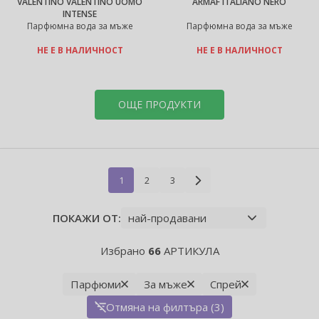
VALENTINO VALENTINO UOMO
ARMAF ITALIANO NERO
INTENSE
Парфюмна вода за мъже
Парфюмна вода за мъже
НЕ Е В НАЛИЧНОСТ
НЕ Е В НАЛИЧНОСТ
ОЩЕ ПРОДУКТИ
1
2
3
ПОКАЖИ ОТ:
Избрано
66
АРТИКУЛА
Парфюми
За мъже
Спрей
Отмяна на филтъра (3)