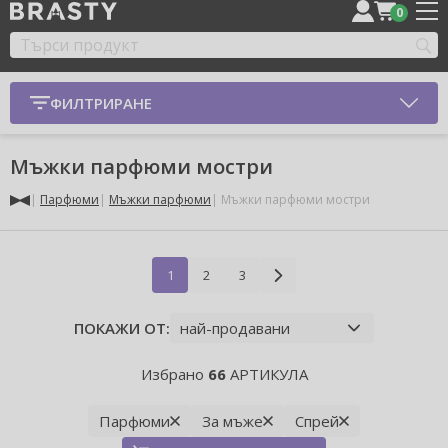
0
ФИЛТРИРАНЕ
Мъжки парфюми мостри
Парфюми
Мъжки парфюми
Мъжки парфюми мостри
1
2
3
ПОКАЖИ ОТ:
Избрано
66
АРТИКУЛА
Парфюми
За мъже
Спрей