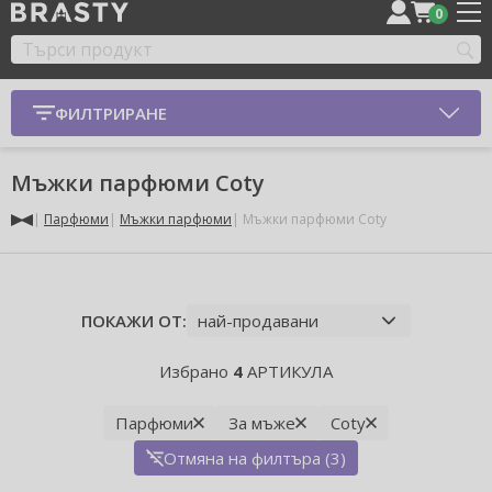
0
ФИЛТРИРАНЕ
Мъжки парфюми Coty
Парфюми
Мъжки парфюми
Мъжки парфюми Coty
ПОКАЖИ ОТ:
Избрано
4
АРТИКУЛА
Парфюми
За мъже
Coty
Отмяна на филтъра (3)