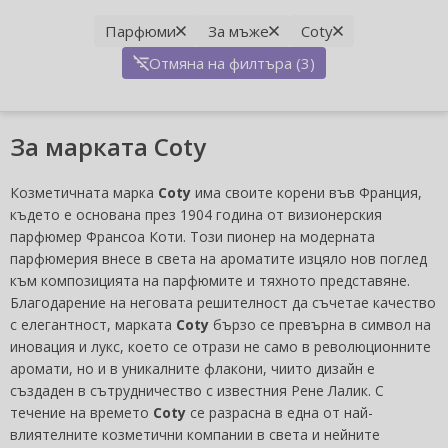
Парфюми
За мъже
Coty
Отмяна на филтъра (3)
За марката Coty
Козметичната марка
Coty
има своите корени във Франция,
където е основана през 1904 година от визионерския
парфюмер Франсоа Коти. Този пионер на модерната
парфюмерия внесе в света на ароматите изцяло нов поглед
към композицията на парфюмите и тяхното представяне.
Благодарение на неговата решителност да съчетае качество
с елегантност, марката
Coty
бързо се превърна в символ на
иновация и лукс, което се отрази не само в революционните
аромати, но и в уникалните флакони, чиито дизайн е
създаден в сътрудничество с известния Рене Лалик. С
течение на времето
Coty
се разрасна в една от най-
влиятелните козметични компании в света и нейните