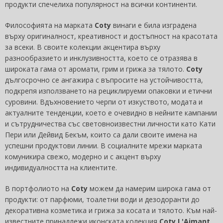
продукти спечелиха популярност на всички континенти.
Философията на марката
Coty
винаги е била изградена
върху оригиналност, креативност и достъпност на красотата
за всеки. В своите колекции акцентира върху
разнообразието и инклузивността, което се отразява в
широката гама от аромати, грим и грижа за тялото.
Coty
дългосрочно се ангажира с въпросите на устойчивостта,
подкрепя използването на рециклируеми опаковки и етични
суровини. Вдъхновението черпи от изкуството, модата и
актуалните тенденции, което е очевидно в нейните кампании
и сътрудничества със световноизвестни личности като Кати
Пери или Дейвид Бекъм, които са дали своите имена на
успешни продуктови линии. В социалните мрежи марката
комуникира свежо, модерно и с акцент върху
индивидуалността на клиентите.
В портфолиото на
Coty
можем да намерим широка гама от
продукти: от парфюми, тоалетни води и дезодоранти до
декоративна козметика и грижа за косата и тялото. Към най-
известните принадлежи иконската колекция
Coty L'Aimant