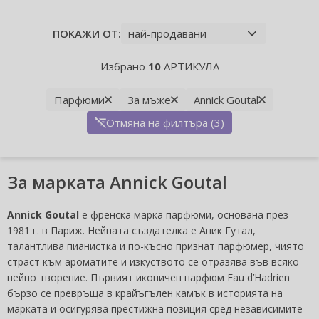
ПОКАЖИ ОТ:
Избрано
10
АРТИКУЛА
Парфюми
За мъже
Annick Goutal
Отмяна на филтъра (3)
За марката Annick Goutal
Annick Goutal
е френска марка парфюми, основана през
1981 г. в Париж. Нейната създателка е Аник Гутал,
талантлива пианистка и по-късно признат парфюмер, чиято
страст към ароматите и изкуството се отразява във всяко
нейно творение. Първият иконичен парфюм Eau d’Hadrien
бързо се превръща в крайъгълен камък в историята на
марката и осигурява престижна позиция сред независимите