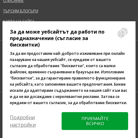
СПИСАНИЕ
ТЪРСИМ БЛОГЪРИ
КАРТА НА САЙТА
За да може уебсайтът да работи по
предназначение (съгласие за
бисквитки)
За да ви предоставим най-доброто изживяване при онлайн
пазаруване на нашия уебсайт, се нуждаем от вашето
съгласие да обработваме "бисквитки", които са малки
Pazaruvaj - Надежден
файлове, временно съхранявани в браузъра ви. Използваме
помощник за покупки
"бисквитки", за да гарантираме правилното функциониране
на уебсайта, като запомняме вашите предпочитания. Бихме
искали да адаптираме съдържанието на нашия сайт към вас
и да не ви досаждаме с нерелевантни реклами. Затова се
нуждаем от вашето съгласие, за да обработваме бисквитки.
Подробни
ПРИЕМАЙТЕ
ВСИЧКО
настройки