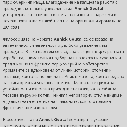
парфюмерийни къщи. Благодарение на изящната работа с
природни съставки и уникален стил,
Annick Goutal
се
утвърждава като пионер в света на нишовите парфюми и
печели признание от любителите на оригинални аромати по
цял свят.
Философията на марката
Annick Goutal
се основава на
автентичност, елегантност и дълбоко уважение към
природата. Всеки парфюм се създава с акцент върху ръчната
изработка, внимателния подбор на първокласни суровини и
традиционното френско парфюмерийно майсторство.
Ароматите са вдъхновени от лични истории, спомени и
пейзажи, които са повлияли на Аник в живота, което придава
на всяка креация уникална поетика. Марката се грижи за
устойчивост и използва природни съставки, като избягва
тестове върху животни. Нейният неповторим стил е видим и
в деликатната естетика на флаконите, които отразяват
френския чар и изискан вкус.
В асортимента на
Annick Goutal
доминират луксозни
парфюми за жени и мъже, включително иконични колекции