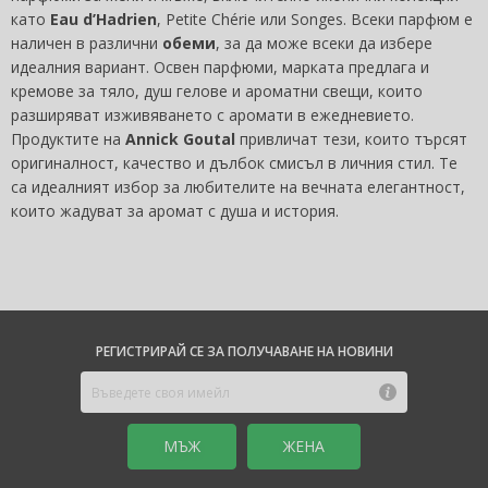
като
Eau d’Hadrien
, Petite Chérie или Songes. Всеки парфюм е
наличен в различни
обеми
, за да може всеки да избере
идеалния вариант. Освен парфюми, марката предлага и
кремове за тяло, душ гелове и ароматни свещи, които
разширяват изживяването с аромати в ежедневието.
Продуктите на
Annick Goutal
привличат тези, които търсят
оригиналност, качество и дълбок смисъл в личния стил. Те
са идеалният избор за любителите на вечната елегантност,
които жадуват за аромат с душа и история.
РЕГИСТРИРАЙ СЕ ЗА ПОЛУЧАВАНЕ НА НОВИНИ
MЪЖ
ЖЕНА