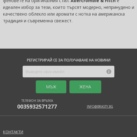
феновете на оригиналния стил.
Abercrombie & Fitch
е
идеален избор за тези, които търсят модерно, непринудено и
качествено облекло или аромати с нотка на американска
традиция и съвременна свежест.
РЕГИСТРИРАЙ СЕ ЗА ПОЛУЧАВАНЕ НА НОВИНИ
MЪЖ
ЖЕНА
ТЕЛЕФОН ЗА ВРЪЗКА
0035932571277
INFO@BRASTY.BG
КОНТАКТИ