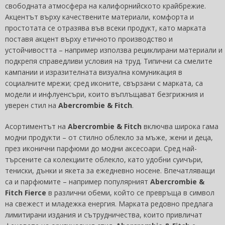
свободната атмосфера на калифорнийското крайбрежие.
Акцентът върху качествените материали, комфорта и
простотата се отразява във всеки продукт, като марката
поставя акцент върху етичното производство и
устойчивостта – например използва рециклирани материали и
подкрепя справедливи условия на труд. Типични са смелите
кампании и изразителната визуална комуникация в
социалните мрежи; сред иконите, свързани с марката, са
модели и инфлуенсъри, които въплъщават безгрижния и
уверен стил на
Abercrombie & Fitch
.
Асортиментът на
Abercrombie & Fitch
включва широка гама
модни продукти – от стилно облекло за мъже, жени и деца,
през иконични парфюми до модни аксесоари. Сред най-
търсените са колекциите облекло, като удобни суичъри,
тениски, дънки и якета за ежедневно носене. Впечатляващи
са и парфюмите – например популярният
Abercrombie &
Fitch Fierce
в различни обеми, който се превръща в символ
на свежест и младежка енергия. Марката редовно предлага
лимитирани издания и сътрудничества, които привличат