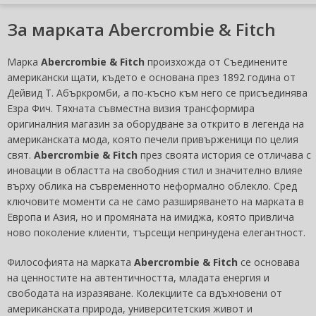
За марката Abercrombie & Fitch
Марка
Abercrombie & Fitch
произхожда от Съединените
американски щати, където е основана през 1892 година от
Дейвид Т. Абъркромби, а по-късно към него се присъединява
Езра Фич. Тяхната съвместна визия трансформира
оригиналния магазин за оборудване за открито в легенда на
американската мода, която печели привърженици по целия
свят.
Abercrombie & Fitch
през своята история се отличава с
иновации в областта на свободния стил и значително влияе
върху облика на съвременното неформално облекло. Сред
ключовите моменти са не само разширяването на марката в
Европа и Азия, но и промяната на имиджа, която привлича
ново поколение клиенти, търсещи непринудена елегантност.
Философията на марката
Abercrombie & Fitch
се основава
на ценностите на автентичността, младата енергия и
свободата на изразяване. Колекциите са вдъхновени от
американската природа, университетския живот и