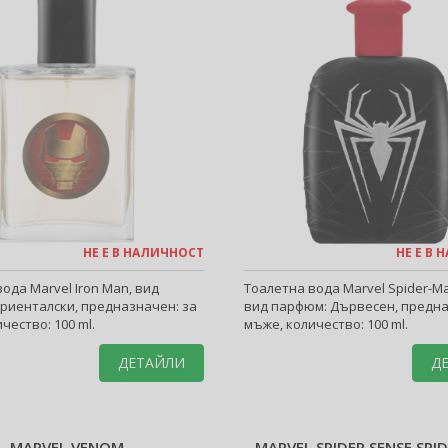
НЕ Е В НАЛИЧНОСТ
НЕ Е В
ода Marvel Iron Man, вид
Тоалетна вода Marvel Spider-Ma
риенталски, предназначен: за
вид парфюм: Дървесен, предна
чество: 100 ml.
мъже, количество: 100 ml.
ДЕТАЙЛИ
Д
MARVEL VENOM
MARVEL SPIDER SENSE SPI