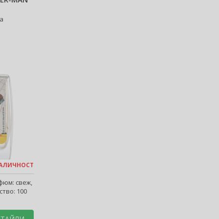
а
 НАЛИЧНОСТ
фюм: cвеж,
ство: 100
ЕТАЙЛИ