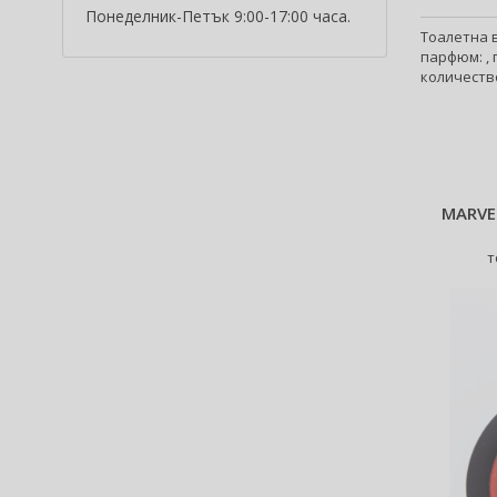
Понеделник-Петък 9:00-17:00 часа.
Alfred Sung (7)
Тоалетна в
Alpecin (3)
парфюм: , 
Alter Ego (35)
количество
Alterna (148)
Alyssa Ashley (50)
American Crew (82)
Amethyste Professional (1)
Amika (9)
MARVE
Amouage (81)
т
Amouroud (1)
Anastasia Beverly Hills (35)
Andy Warhol (2)
Anfar (61)
Anfas (1)
Angel Schlesser (35)
Animale (4)
Anna Sui (24)
Annayake (14)