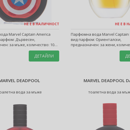
НЕ Е В НАЛИЧНОСТ
НЕ Е В
ода Marvel Captain America
Парфюмна вода Marvel Captain 
 парфюм: Дървесен,
вид парфюм: Ориенталски,
чен: за мъже, количество: 100
предназначен: за жени, количе
ml.
ДЕТАЙЛИ
Д
MARVEL DEADPOOL
MARVEL DEADPOOL D
оалетна вода за мъже
тоалетна вода за мъ