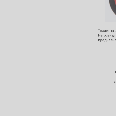
Anne Möller (20)
Annick Goutal (49)
Antonio Banderas (69)
Antonio Puig (9)
Anua (29)
Тоалетна в
Hero, вид
Apivita (64)
предназна
Apothecary87 (5)
ml.
Aquolina (30)
Arabiyat Prestige (68)
Aramis (14)
Ard Al Zaafaran (21)
Ardell (53)
Ariana Grande (18)
т
Aristocrazy (4)
Armaf (296)
Armand Basi (20)
Armani (Giorgio Armani) (217)
Artdeco (159)