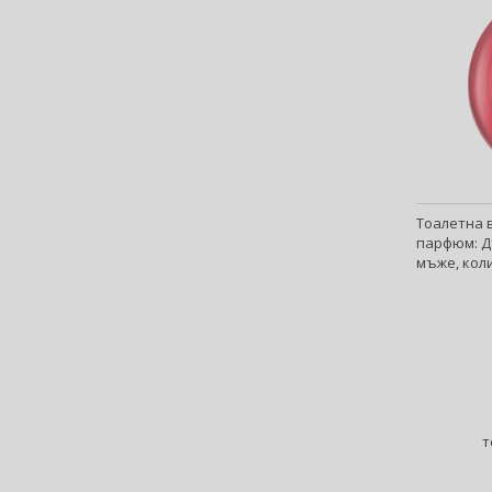
Artègo (67)
Asdaaf (30)
ASP (2)
Atkinsons (32)
Atopalm (7)
Aveda (61)
Avène (32)
Avril Lavigne (9)
Тоалетна в
Axe (4)
парфюм: Д
мъже, коли
Axis-Y (13)
Azha (37)
Azzaro (84)
Babor (20)
Baby Boom (4)
Baldessarini (35)
Baldinini (1)
т
Balenciaga (3)
Balmain (79)