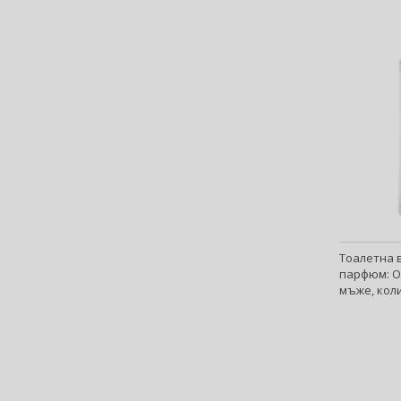
Banana Republic (48)
Banbu (1)
Barulab (6)
Bath & Body Works (62)
Batiste (32)
Beauty of Joseon (25)
Bebe (11)
Benefit (45)
Benetton (61)
Bentley (25)
Berani (14)
Тоалетна в
Beter (7)
парфюм: О
Betsey Johnson (1)
мъже, коли
Betty Boop (3)
Beverly Hills Polo Club (11)
Beyonce (21)
Bijan (3)
Bill Blass (4)