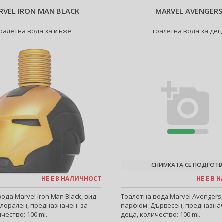
RVEL IRON MAN BLACK
MARVEL AVENGERS
оалетна вода за мъже
тоалетна вода за дец
СНИМКАТА СЕ ПОДГОТВ
НЕ Е В НАЛИЧНОСТ
НЕ Е В
ода Marvel Iron Man Black, вид
Тоалетна вода Marvel Avengers
лорален, предназначен: за
парфюм: Дървесен, предназнач
чество: 100 ml.
деца, количество: 100 ml.