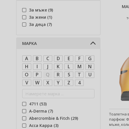
MA
За мъже (9)
За жени (1)
т
За деца (7)
МАРКА
A
B
C
D
E
F
G
H
I
J
K
L
M
N
O
P
Q
R
S
T
U
V
W
X
Y
Z
4
4711 (53)
A-Derma (7)
Тоалетна в
Abercrombie & Fitch (29)
парфюм: Ф
мъже, коли
Acca Kappa (3)