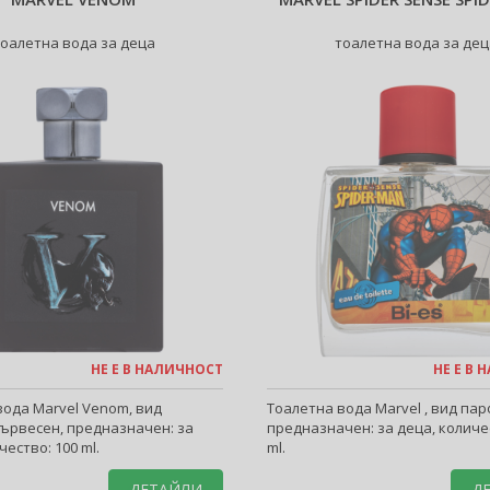
тоалетна вода за деца
тоалетна вода за дец
НЕ Е В НАЛИЧНОСТ
НЕ Е В
вода Marvel Venom, вид
Тоалетна вода Marvel , вид пар
ървесен, предназначен: за
предназначен: за деца, количе
чество: 100 ml.
ml.
ДЕТАЙЛИ
Д