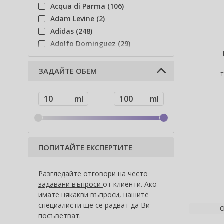
Acqua di Parma (106)
Adam Levine (2)
Adidas (248)
Adolfo Dominguez (29)
Adyan (78)
Affinage (1)
ЗАДАЙТЕ ОБЕМ
Afnan (86)
Agent Provocateur (13)
Ahava (49)
Aigner (43)
Ajmal (87)
Al Haramain (185)
ПОПИТАЙТЕ ЕКСПЕРТИТЕ
Al Wataniah (79)
Alberta Ferretti (1)
Разгледайте
отговори на често
Alcina (156)
задавани въпроси
от клиенти. Ако
Alexander McQueen (2)
имате някакви въпроси, нашите
специалисти ще се радват да Ви
Alexandre.J (34)
С
посъветват.
Alfaparf Milano (175)