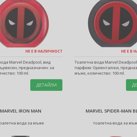
НЕ Е В НАЛИЧНОСТ
НЕ Е В
ода Marvel Deadpool, вид
Тоалетна вода Marvel Deadpool
ървесен, предназначен: за
парфюм: Ориенталски, предназ
чество: 100 ml.
мъже, количество: 100 ml.
ДЕТАЙЛИ
Д
MARVEL IRON MAN
MARVEL SPIDER-MAN B
оалетна вода за мъже
тоалетна вода за мъ