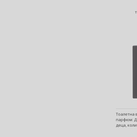
Billie Eilish (5)
Bio-Oil (2)
Biodance (7)
Bioderma (164)
Biorepair (22)
BioSilk (38)
Biotherm (107)
Biretix (1)
BlanX (14)
Blumarine (4)
Bob Mackie (2)
Bobbi Brown (29)
Body Tones (3)
BodyBoom (9)
Bond No. 9 (83)
Тоалетна 
парфюм: Д
Borotalco (11)
деца, коли
Bottega Veneta (22)
Boucheron (38)