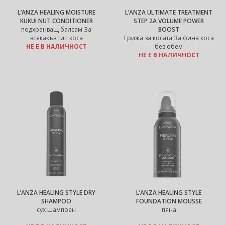
L’ANZA HEALING MOISTURE
L’ANZA ULTIMATE TREATMENT
KUKUI NUT CONDITIONER
STEP 2A VOLUME POWER
подхранващ балсам За
BOOST
всякакъв тип коса
Грижа за косата За фина коса
НЕ Е В НАЛИЧНОСТ
без обем
НЕ Е В НАЛИЧНОСТ
L’ANZA HEALING STYLE DRY
L’ANZA HEALING STYLE
SHAMPOO
FOUNDATION MOUSSE
сух шампоан
пяна