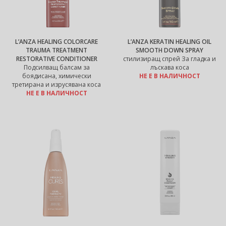
L’ANZA HEALING COLORCARE
L’ANZA KERATIN HEALING OIL
TRAUMA TREATMENT
SMOOTH DOWN SPRAY
RESTORATIVE CONDITIONER
стилизиращ спрей За гладка и
Подсилващ балсам за
лъскава коса
боядисана, химически
НЕ Е В НАЛИЧНОСТ
третирана и изрусявана коса
НЕ Е В НАЛИЧНОСТ