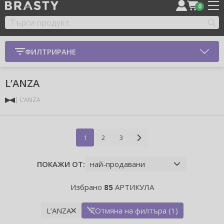
0
ФИЛТРИРАНЕ
L’ANZA
L’ANZA
1
2
3
ПОКАЖИ ОТ:
Избрано
85
АРТИКУЛА
L’ANZA
Отмяна на филтъра (1)