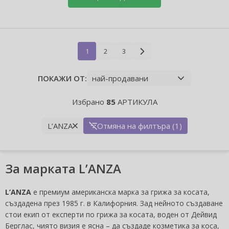
1
2
3
ПОКАЖИ ОТ:
Избрано
85
АРТИКУЛА
L’ANZA
Отмяна на филтъра (1)
За марката L’ANZA
L’ANZA
е премиум американска марка за грижа за косата,
създадена през 1985 г. в Калифорния. Зад нейното създаване
стои екип от експерти по грижа за косата, воден от Дейвид
Берглас, чиято визия е ясна – да създаде козметика за коса,