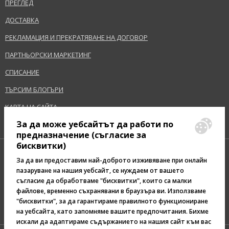
ПРЕГЛЕД
ДОСТАВКА
РЕКЛАМАЦИЯ И ПРЕКРАТЯВАНЕ НА ДОГОВОР
ПАРТНЬОРСКИ МАРКЕТИНГ
СПИСАНИЕ
ТЪРСИМ БЛОГЪРИ
КАРТА НА САЙТА
За да може уебсайтът да работи по
предназначение (съгласие за
бисквитки)
За да ви предоставим най-доброто изживяване при онлайн
пазаруване на нашия уебсайт, се нуждаем от вашето
съгласие да обработваме "бисквитки", които са малки
Pazaruvaj - Надежден
файлове, временно съхранявани в браузъра ви. Използваме
помощник за покупки
"бисквитки", за да гарантираме правилното функциониране
на уебсайта, като запомняме вашите предпочитания. Бихме
искали да адаптираме съдържанието на нашия сайт към вас