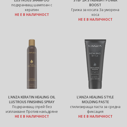
LUSTROUS SHAMPOO
STEP 2A STRENGHT POWER
подхранващ шампоан с
BOOST
кератин
Грижа за косата За уморена
НЕ Е В НАЛИЧНОСТ
коса
НЕ Е В НАЛИЧНОСТ
L’ANZA KERATIN HEALING OIL
L’ANZA HEALING STYLE
LUSTROUS FINISHING SPRAY
MOLDING PASTE
Подхранващ спрей без
стилизираща паста за средна
изплакване Против накъдряне
фиксация
НЕ Е В НАЛИЧНОСТ
НЕ Е В НАЛИЧНОСТ