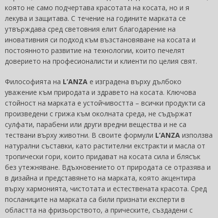
която не само подчертава красотата на косата, но и я
лекува и защитава. С течение на годините марката се
утвърждава сред световния елит благодарение на
иновативния си подход към възстановяване на косата и
постоянното развитие на технологии, които печелят
доверието на професионалисти и клиенти по целия свят.
Философията на
L’ANZA
е изградена върху дълбоко
уважение към природата и здравето на косата. Ключова
стойност на марката е устойчивостта – всички продукти са
произведени с грижа към околната среда, не съдържат
сулфати, парабени или други вредни вещества и не са
тествани върху животни. В своите формули
L’ANZA
използва
натурални съставки, като растителни екстракти и масла от
тропически гори, които придават на косата сила и блясък
без утежняване. Вдъхновението от природата се отразява и
в дизайна и представянето на марката, която акцентира
върху хармонията, чистотата и естествената красота. Сред
посланиците на марката са били признати експерти в
областта на фризьорството, а прическите, създадени с