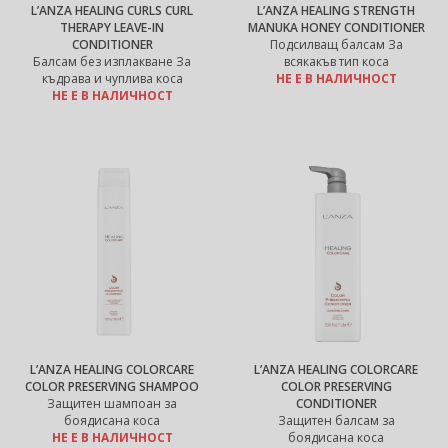
L’ANZA HEALING CURLS CURL
L’ANZA HEALING STRENGTH
THERAPY LEAVE-IN
MANUKA HONEY CONDITIONER
CONDITIONER
Подсилващ балсам За
Балсам без изплакване За
всякакъв тип коса
къдрава и чуплива коса
НЕ Е В НАЛИЧНОСТ
НЕ Е В НАЛИЧНОСТ
L’ANZA HEALING COLORCARE
L’ANZA HEALING COLORCARE
COLOR PRESERVING SHAMPOO
COLOR PRESERVING
Защитен шампоан за
CONDITIONER
боядисана коса
Защитен балсам за
НЕ Е В НАЛИЧНОСТ
боядисана коса