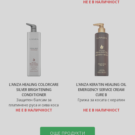
НЕ Е В НАЛИЧНОСТ
L’ANZA HEALING COLORCARE
L’ANZA KERATIN HEALING OIL
SILVER BRIGHTENING
EMERGENCY SERVICE CREAM
CONDITIONER
CURE B
Защитен балсам за
Грижа за косата с кератин
платинено руса и сива коса
НЕ Е В НАЛИЧНОСТ
НЕ Е В НАЛИЧНОСТ
ОЩЕ ПРОДУКТИ