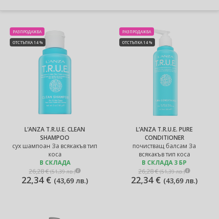
РАЗПРОДАЖБА
РАЗПРОДАЖБА
ОТСТЪПКА 14 %
ОТСТЪПКА 14 %
L’ANZA T.R.U.E. CLEAN
L’ANZA T.R.U.E. PURE
SHAMPOO
CONDITIONER
сух шампоан За всякакъв тип
почистващ балсам За
коса
всякакъв тип коса
В СКЛАДА
В СКЛАДА 3 БР
26,28 €
26,28 €
(
51,39 лв.
)
(
51,39 лв.
)
22,34 €
22,34 €
(
43,69 лв.
)
(
43,69 лв.
)