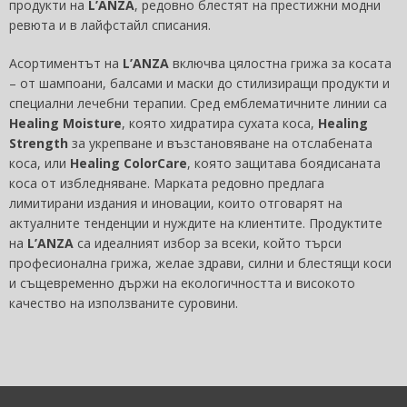
продукти на
L’ANZA
, редовно блестят на престижни модни
ревюта и в лайфстайл списания.
Асортиментът на
L’ANZA
включва цялостна грижа за косата
– от шампоани, балсами и маски до стилизиращи продукти и
специални лечебни терапии. Сред емблематичните линии са
Healing Moisture
, която хидратира сухата коса,
Healing
Strength
за укрепване и възстановяване на отслабената
коса, или
Healing ColorCare
, която защитава боядисаната
коса от избледняване. Марката редовно предлага
лимитирани издания и иновации, които отговарят на
актуалните тенденции и нуждите на клиентите. Продуктите
на
L’ANZA
са идеалният избор за всеки, който търси
професионална грижа, желае здрави, силни и блестящи коси
и същевременно държи на екологичността и високото
качество на използваните суровини.