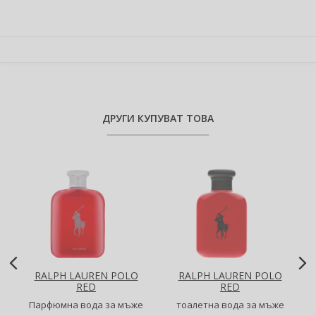
Добави в количката 4бр
-5 %
Спестявате 8,36 €
(
16,35 лв.
)
Добави в количката 5бр
-6 %
Спестявате 12,54 €
(
24,52 лв.
)
ДРУГИ КУПУВАТ ТОВА
RALPH LAUREN POLO
RALPH LAUREN POLO
RED
RED
Парфюмна вода за мъже
тоалетна вода за мъже