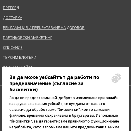
ПРЕГЛЕД
ДОСТАВКА
РЕКЛАМАЦИЯ И ПРЕКРАТЯВАНЕ НА ДОГОВОР
ПАРТНЬОРСКИ МАРКЕТИНГ
СПИСАНИЕ
ТЪРСИМ БЛОГЪРИ
КАРТА НА САЙТА
За да може уебсайтът да работи по
предназначение (съгласие за
бисквитки)
За да ви предоставим най-доброто изживяване при онлайн
пазаруване на нашия уебсайт, се нуждаем от вашето
съгласие да обработваме "бисквитки", които са малки
Pazaruvaj - Надежден
файлове, временно съхранявани в браузъра ви. Използваме
помощник за покупки
"бисквитки", за да гарантираме правилното функциониране
на уебсайта, като запомняме вашите предпочитания. Бихме