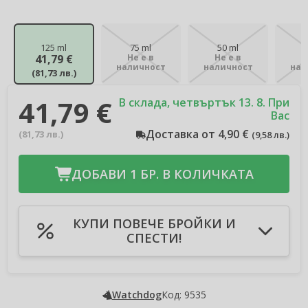
125 ml
75 ml
50 ml
41,79 €
Не е в
Не е в
Н
наличност
наличност
нал
(
81,73 лв.
)
41,79 €
В склада, четвъртък 13. 8. При
Вас
Доставка от 4,90 €
(
81,73 лв.
)
(
9,58 лв.
)
ДОБАВИ 1 БР. В КОЛИЧКАТА
КУПИ ПОВЕЧЕ БРОЙКИ И
СПЕСТИ!
Добави в количката 2бр
-3 %
Спестявате 2,51 €
(
4,90 лв.
)
Добави в количката 3бр
-4 %
Watchdog
Код: 9535
Спестявате 5,01 €
(
9,79 лв.
)