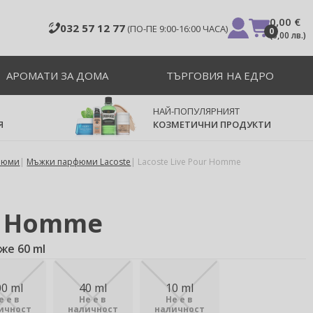
0,00 €
032 57 12 77
(ПО-ПЕ 9:00-16:00 ЧАСА)
0
(
0,00 лв.
)
АРОМАТИ ЗА ДОМА
ТЪРГОВИЯ НА ЕДРО
НАЙ-ПОПУЛЯРНИЯТ
Я
КОЗМЕТИЧНИ ПРОДУКТИ
фюми
Мъжки парфюми Lacoste
Lacoste Live Pour Homme
r Homme
же 60 ml
00 ml
40 ml
10 ml
е е в
Не е в
Не е в
ичност
наличност
наличност