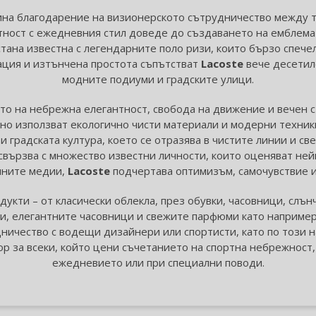
ина благодарение на визионерското сътрудничество между т
ност с ежедневния стил доведе до създаването на емблемат
тана известна с легендарните поло ризи, които бързо спечел
ация и изтънчена простота съпътстват
Lacoste
вече десетиле
модните подиуми и градските улици.
то на небрежна елегантност, свобода на движение и вечен с
о използват екологично чисти материали и модерни техники
и градската култура, което се отразява в чистите линии и св
свързва с множество известни личности, които оценяват ней
лните медии,
Lacoste
подчертава оптимизъм, самочувствие и
укти – от класически облекла, през обувки, часовници, слъ
и, елегантните часовници и свежите парфюми като наприме
дничество с водещи дизайнери или спортисти, като по този н
р за всеки, който цени съчетанието на спортна небрежност,
ежедневието или при специални поводи.