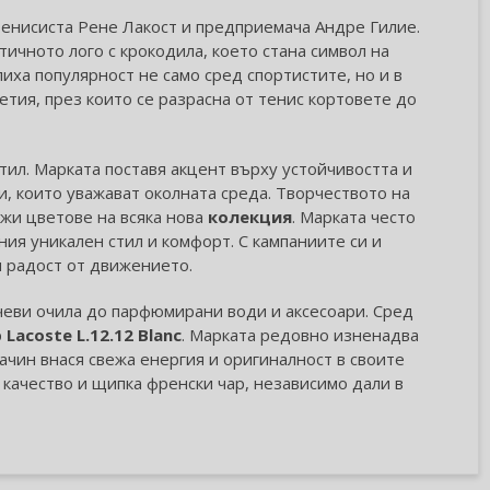
енисиста Рене Лакост и предприемача Андре Гилие.
ичното лого с крокодила, което стана символ на
иха популярност не само сред спортистите, но и в
тия, през които се разрасна от тенис кортовете до
тил. Марката поставя акцент върху устойчивостта и
, които уважават околната среда. Творчеството на
ежи цветове на всяка нова
колекция
. Марката често
ния уникален стил и комфорт. С кампаниите си и
 радост от движението.
нчеви очила до парфюмирани води и аксесоари. Сред
р
Lacoste L.12.12 Blanc
. Марката редовно изненадва
ачин внася свежа енергия и оригиналност в своите
 качество и щипка френски чар, независимо дали в