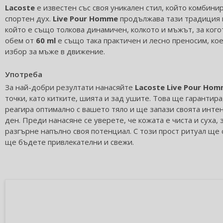
Lacoste
е известен със своя уникален стил, който комбини
спортен дух.
Live Pour Homme
продължава тази традиция и
който е също толкова динамичен, колкото и мъжът, за кого
обем от
60 ml
е също така практичен и лесно преносим, ко
избор за мъже в движение.
Употреба
За най-добри резултати нанасяйте
Lacoste Live Pour Ho
точки, като китките, шията и зад ушите. Това ще гарантир
реагира оптимално с вашето тяло и ще запази своята инте
ден. Преди нанасяне се уверете, че кожата е чиста и суха,
разгърне напълно своя потенциал. С този прост ритуал ще с
ще бъдете привлекателни и свежи.