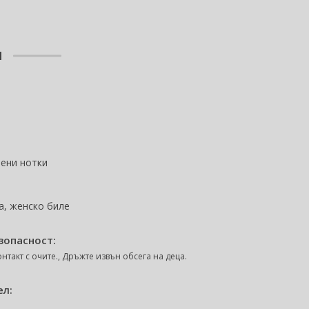
l
лени нотки
а, женско биле
зопасност:
нтакт с очите., Дръжте извън обсега на деца.
ел: