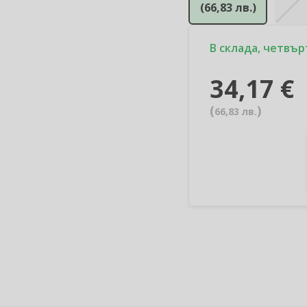
(
66,83 лв.
)
В склада, четвърт
34,17 €
(
)
66,83 лв.