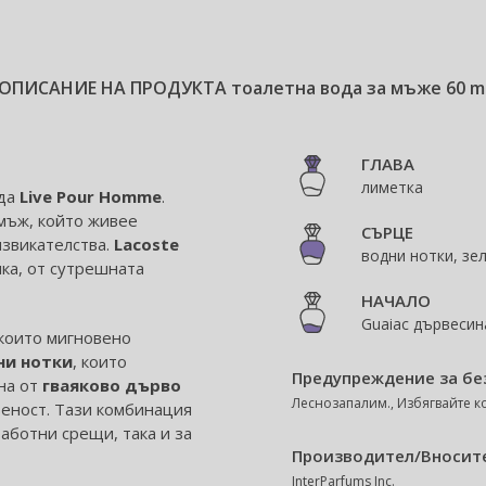
ОПИСАНИЕ НА ПРОДУКТА
тоалетна вода за мъже 60 m
ГЛАВА
лиметка
ода
Live Pour Homme
.
мъж, който живее
СЪРЦЕ
извикателства.
Lacoste
водни нотки, зе
пка, от сутрешната
НАЧАЛО
Guaiac дървесин
 които мигновено
ни нотки
, които
Предупреждение за бе
на от
гваяково дърво
Леснозапалим., Избягвайте ко
веност. Тази комбинация
аботни срещи, така и за
Производител/Вносит
InterParfums Inc.