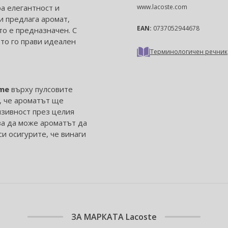
ра елегантност и
www.lacoste.com
 предлага аромат,
EAN:
0737052944678
то е предназначен. С
ето го прави идеален
Терминологичен речник
mme
върху пулсовите
а, че ароматът ще
нзивност през целия
 за да може ароматът да
и осигурите, че винаги
ЗА МАРКАТА
Lacoste