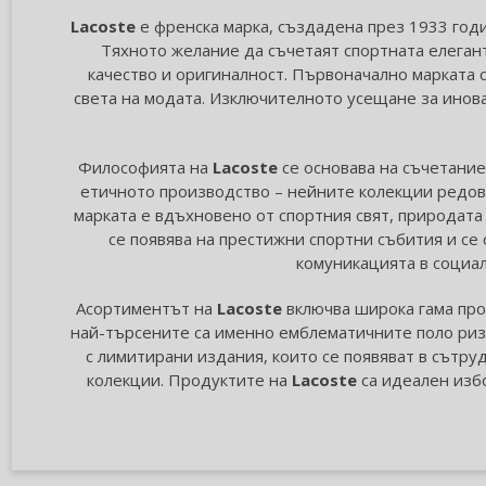
Lacoste
е френска марка, създадена през 1933 год
Тяхното желание да съчетаят спортната елегант
качество и оригиналност. Първоначално марката с
света на модата. Изключителното усещане за инов
Философията на
Lacoste
се основава на съчетание
етичното производство – нейните колекции редовн
марката е вдъхновено от спортния свят, природата 
се появява на престижни спортни събития и се 
комуникацията в социа
Асортиментът на
Lacoste
включва широка гама прод
най-търсените са именно емблематичните поло риз
с лимитирани издания, които се появяват в сътру
колекции. Продуктите на
Lacoste
са идеален избо