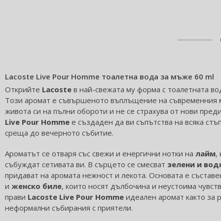
Lacoste Live Pour Homme тоалетна вода за мъже 60 ml
Открийте
Lacoste
в най-свежата му форма с тоалетната в
Този аромат е съвършеното въплъщение на съвременния 
живота си на пълни обороти и не се страхува от нови пред
Live Pour Homme
е създаден да ви съпътства на всяка стъ
среща до вечерното събитие.
Ароматът се отваря със свежи и енергични нотки на
лайм
,
събуждат сетивата ви. В сърцето се смесват
зелени и вод
придават на аромата нежност и лекота. Основата е съставе
и
женско биле
, които носят дълбочина и неустоима чувст
прави
Lacoste Live Pour Homme
идеален аромат както за р
неформални събирания с приятели.