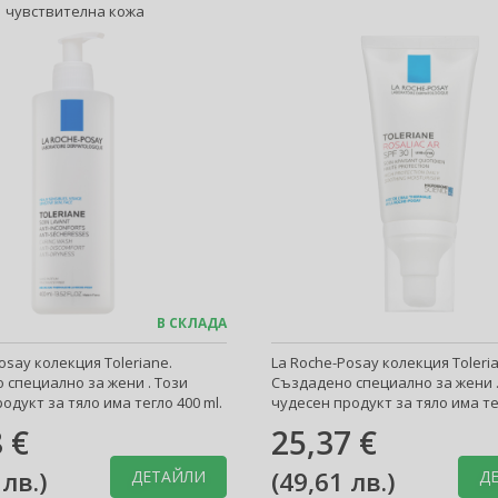
чувствителна кожа
В СКЛАДА
osay колекция Toleriane.
La Roche-Posay колекция Toleri
 специално за жени . Този
Създадено специално за жени .
одукт за тяло има тегло 400 ml.
чудесен продукт за тяло има тег
 €
25,37 €
 лв.
)
(
49,61 лв.
)
ДЕТАЙЛИ
Д