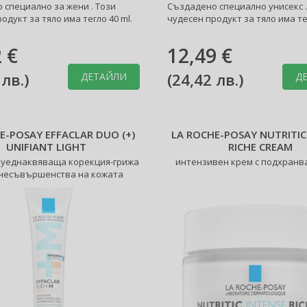
 специално за жени . Този
Създадено специално унисекс .
одукт за тяло има тегло 40 ml.
чудесен продукт за тяло има тег
 €
12,49 €
 лв.
)
(
24,42 лв.
)
ДЕТАЙЛИ
Д
E-POSAY EFFACLAR DUO (+)
LA ROCHE-POSAY NUTRITIC
UNIFIANT LIGHT
RICHE CREAM
уеднаквяваща корекция-грижа
интензивен крем с подхранв
несъвършенства на кожата