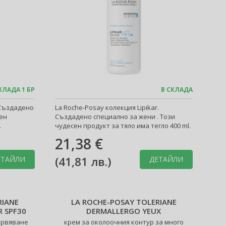
КЛАДА 1 БР
В СКЛАДА
 Създадено
La Roche-Posay колекция Lipikar.
сен
Създадено специално за жени . Този
.
чудесен продукт за тяло има тегло 400 ml.
21,38 €
(
41,81 лв.
)
ЕТАЙЛИ
ДЕТАЙЛИ
RIANE
LA ROCHE-POSAY TOLERIANE
R SPF30
DERMALLERGO YEUX
ервяване
крем за околоочния контур за много