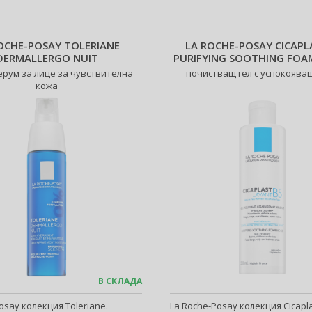
OCHE-POSAY TOLERIANE
LA ROCHE-POSAY CICAPL
DERMALLERGO NUIT
PURIFYING SOOTHING FOA
ерум за лице за чувствителна
почистващ гел с успокоява
кожа
В СКЛАДА
osay колекция Toleriane.
La Roche-Posay колекция Cicapla