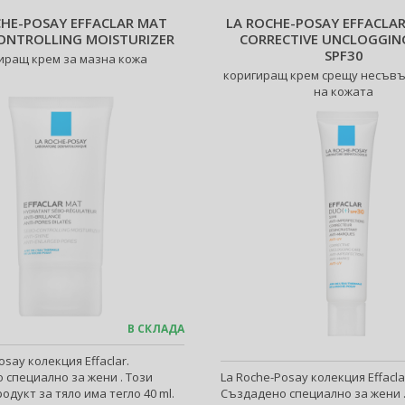
CHE-POSAY EFFACLAR MAT
LA ROCHE-POSAY EFFACLAR
ONTROLLING MOISTURIZER
CORRECTIVE UNCLOGGIN
SPF30
иращ крем за мазна кожа
коригиращ крем срещу несъв
на кожата
В СКЛАДА
osay колекция Effaclar.
 специално за жени . Този
La Roche-Posay колекция Effacla
одукт за тяло има тегло 40 ml.
Създадено специално за жени .