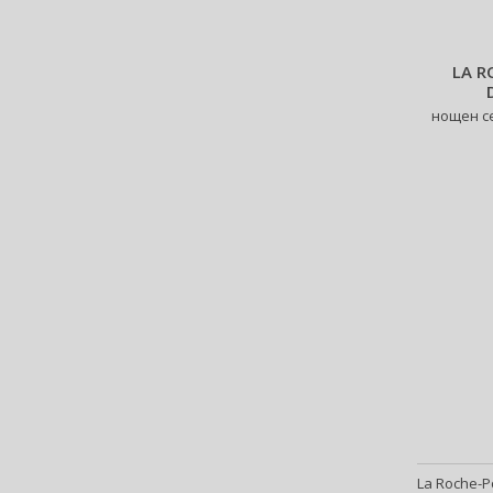
Babor (20)
Baby Boom (4)
Baldessarini (35)
LA R
Baldinini (1)
нощен с
Balenciaga (3)
Balmain (79)
Banana Republic (48)
Banbu (1)
Barulab (6)
Bath & Body Works (62)
Batiste (32)
Beauty of Joseon (25)
Bebe (11)
Benefit (45)
Benetton (61)
Bentley (25)
Berani (14)
Beter (7)
La Roche-P