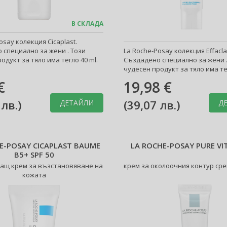
В СКЛАДА
osay колекция Cicaplast.
 специално за жени . Този
La Roche-Posay колекция Effacla
одукт за тяло има тегло 40 ml.
Създадено специално за жени .
чудесен продукт за тяло има тег
€
19,98 €
 лв.
)
(
39,07 лв.
)
ДЕТАЙЛИ
Д
E-POSAY CICAPLAST BAUME
LA ROCHE-POSAY PURE VI
B5+ SPF 50
ащ крем за възстановяване на
крем за околоочния контур ср
кожата