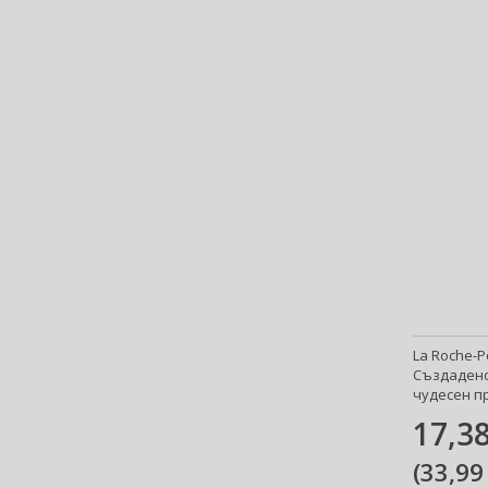
Ariana Grande (18)
Aristocrazy (4)
Armaf (304)
Armand Basi (19)
Armani (Giorgio Armani) (219)
Artdeco (159)
Artègo (67)
Asdaaf (30)
ASP (2)
Atkinsons (33)
Atopalm (7)
Aveda (61)
Avène (32)
La Roche-P
Avril Lavigne (9)
Създадено
Axe (4)
чудесен пр
Axis-Y (13)
17,38
Azha (37)
(
33,99
Azzaro (83)