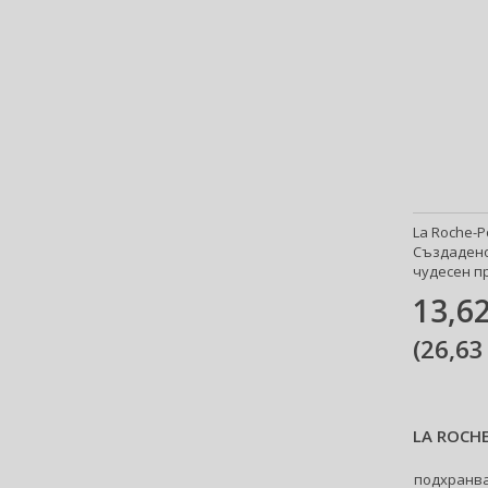
Anfar (61)
Anfas (1)
Angel Schlesser (35)
Animale (4)
Anna Sui (24)
Annayake (14)
Anne Möller (20)
Annick Goutal (49)
Antonio Banderas (69)
La Roche-P
Създадено
Antonio Puig (9)
чудесен пр
Anua (29)
13,62
Apivita (64)
Apothecary87 (5)
(
26,63
Aquolina (30)
Arabiyat Prestige (68)
Aramis (15)
LA ROCHE
Ard Al Zaafaran (21)
Ardell (53)
подхранва