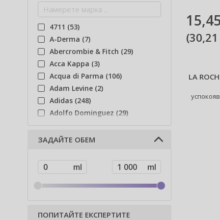
15,45
4711 (53)
(
30,21
A-Derma (7)
Abercrombie & Fitch (29)
Acca Kappa (3)
Acqua di Parma (106)
LA ROCH
Adam Levine (2)
успокояв
Adidas (248)
Adolfo Dominguez (29)
Adyan (81)
Affinage (1)
ЗАДАЙТЕ ОБЕМ
Afnan (94)
Agent Provocateur (13)
Ahava (49)
Aigner (43)
Ajmal (87)
Al Haramain (202)
ПОПИТАЙТЕ ЕКСПЕРТИТЕ