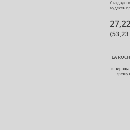
Създадено
Betsey Johnson (1)
чудесен пр
Betty Boop (3)
Beverly Hills Polo Club (12)
27,22
Beyonce (21)
(
53,23
Bijan (3)
Bill Blass (5)
Billie Eilish (6)
Bio-Oil (2)
LA ROCH
Biodance (7)
тонираща 
Bioderma (164)
срещу 
Biorepair (22)
BioSilk (38)
Biotherm (107)
Biretix (1)
BlanX (14)
Blumarine (4)
Bob Mackie (2)
Bobbi Brown (29)