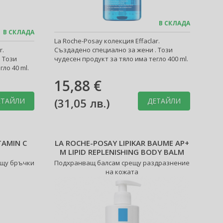
В СКЛАДА
В СКЛАДА
La Roche-Posay колекция Effaclar.
r.
Създадено специално за жени . Този
 Този
чудесен продукт за тяло има тегло 400 ml.
ло 40 ml.
15,88 €
(
31,05 лв.
)
ЕТАЙЛИ
ДЕТАЙЛИ
TAMIN C
LA ROCHE-POSAY LIPIKAR BAUME AP+
M LIPID REPLENISHING BODY BALM
ещу бръчки
Подхранващ балсам срещу раздразнение
на кожата