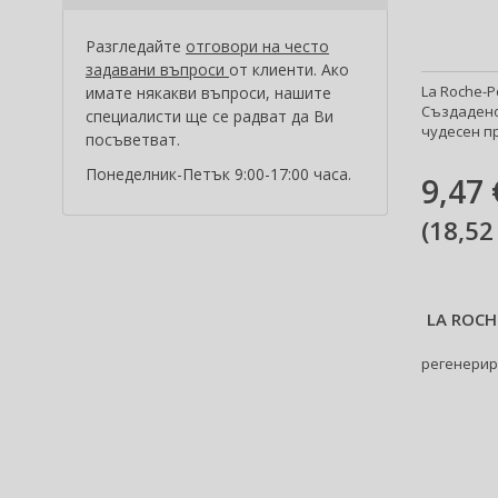
Al Wataniah (82)
Alberta Ferretti (1)
Разгледайте
отговори на често
Alcina (156)
задавани въпроси
от клиенти. Ако
Alexander McQueen (2)
La Roche-P
имате някакви въпроси, нашите
Създадено
специалисти ще се радват да Ви
Alexandre.J (34)
чудесен пр
посъветват.
Alfaparf Milano (175)
Понеделник-Петък 9:00-17:00 часа.
Alfred Sung (7)
9,47 
Alpecin (3)
(
18,52
Alter Ego (35)
Alterna (148)
Alyssa Ashley (51)
American Crew (82)
LA ROCH
Amethyste Professional (1)
регенерир
Amika (9)
Amouage (81)
Amouroud (1)
Anastasia Beverly Hills (35)
Andy Warhol (2)