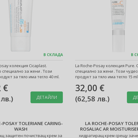
В СКЛАДА
В С
osay колекция Cicaplast.
La Roche-Posay колекция Pure.
 специално за жени . Този
специално за жени . Този чуде
одукт за тяло има тегло 40 ml.
продукт за тяло има тегло 15 ml
 €
32,00 €
 лв.
)
(
62,58 лв.
)
ДЕТАЙЛИ
Д
-POSAY TOLERIANE CARING-
LA ROCHE-POSAY TOLE
WASH
ROSALIAC AR MOISTURISE
щ защитен почистващ крем за
хидратиращ крем срещу зач