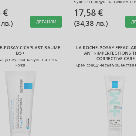
чудесен продукт за тяло има тег
 €
17,58 €
 лв.
)
(
34,38 лв.
)
ДЕТАЙЛИ
Д
E-POSAY CICAPLAST BAUME
LA ROCHE-POSAY EFFACLA
B5+
ANTI-IMPERFECTIONS T
CORRECTIVE CARE
аща емулсия за чувствителна
кожа
Крем срещу несъвършенства 