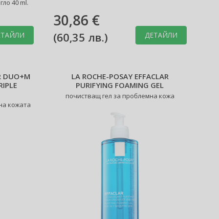
ло 40 ml.
30,86 €
(
60,35 лв.
)
ЕТАЙЛИ
ДЕТАЙЛИ
R DUO+M
LA ROCHE-POSAY EFFACLAR
RIPLE
PURIFYING FOAMING GEL
почистващ гел за проблемна кожа
на кожата