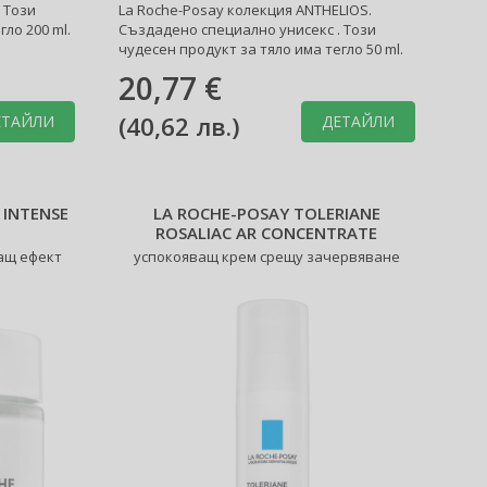
 Този
La Roche-Posay колекция ANTHELIOS.
ло 200 ml.
Създадено специално унисекс . Този
чудесен продукт за тяло има тегло 50 ml.
20,77 €
(
40,62 лв.
)
ЕТАЙЛИ
ДЕТАЙЛИ
 INTENSE
LA ROCHE-POSAY TOLERIANE
ROSALIAC AR CONCENTRATE
ащ ефект
успокояващ крем срещу зачервяване