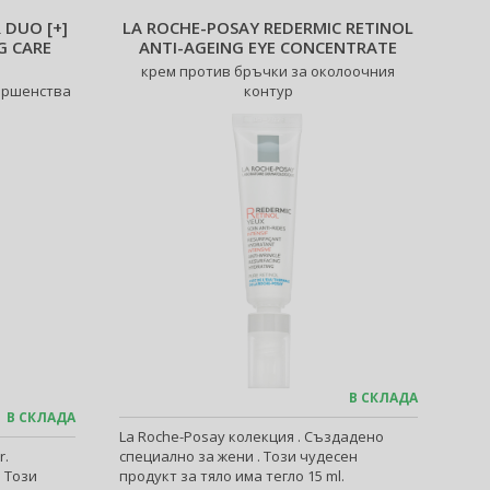
 DUO [+]
LA ROCHE-POSAY REDERMIC RETINOL
G CARE
ANTI-AGEING EYE CONCENTRATE
крем против бръчки за околоочния
ършенства
контур
В СКЛАДА
В СКЛАДА
La Roche-Posay колекция . Създадено
r.
специално за жени . Този чудесен
 Този
продукт за тяло има тегло 15 ml.