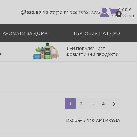
0,00 €
032 57 12 77
(ПО-ПЕ 9:00-16:00 ЧАСА)
0
(
0,00 лв.
)
АРОМАТИ ЗА ДОМА
ТЪРГОВИЯ НА ЕДРО
НАЙ-ПОПУЛЯРНИЯТ
Я
КОЗМЕТИЧНИ ПРОДУКТИ
1
2
…
4
Избрано
110
АРТИКУЛА