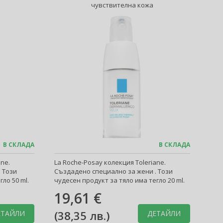
чувствителна кожа
В СКЛАДА
В СКЛАДА
ane.
La Roche-Posay колекция Toleriane.
 Този
Създадено специално за жени . Този
ло 50 ml.
чудесен продукт за тяло има тегло 20 ml.
19,61 €
(
38,35 лв.
)
ЕТАЙЛИ
ДЕТАЙЛИ